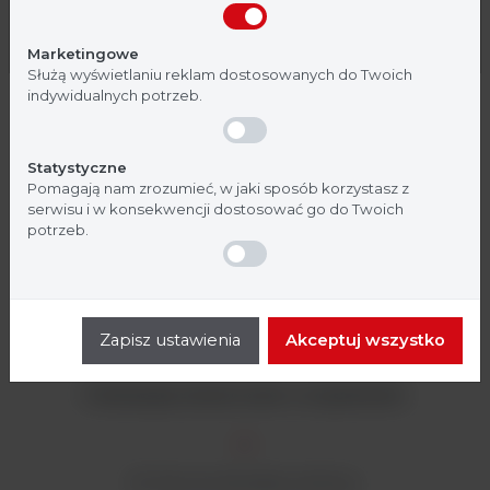
Nie jestem
Tak, jestem
Programowalny czas odzyskiwania rozpuszczalnika.
Marketingowe
Służą wyświetlaniu reklam dostosowanych do Twoich
indywidualnych potrzeb.
Stopień ochrony: IP65.
Statystyczne
Wymiary: 680 x 330 x 580 mm
Pomagają nam zrozumieć, w jaki sposób korzystasz z
serwisu i w konsekwencji dostosować go do Twoich
potrzeb.
Moc: 1500W
Waga: 46kg
Zapisz ustawienia
Akceptuj wszystko
Podzespoły dostarczane z urządzeniem
25 Gilzy do ekstrakcji celulozy.