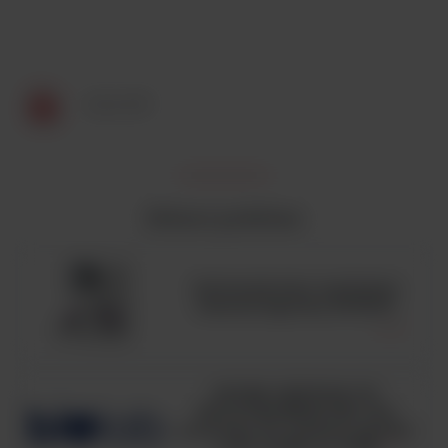
SX-6 MP
Zobacz podobne
Automatyczny analizator
hematologiczny BC6200
HUGH-LEIFSON OF
GLUCOSE MEDIUM, ISO,
pożywka OF medium zgodna
z ISO 21528, op. 500g