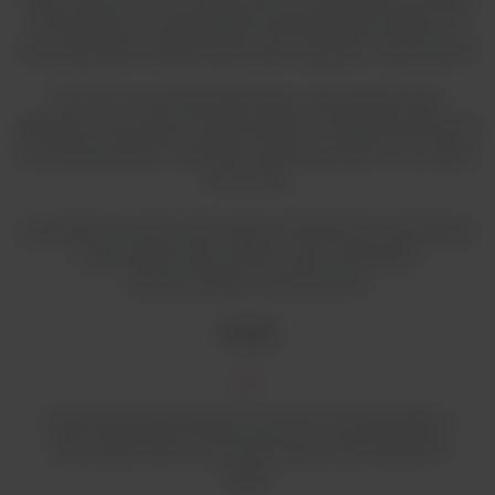
od żywności po analizę gleby środowiskowej, sprawia, że
nasz ekstraktor nadaje się do wielu ustawień i zastosowań.
SX-6 MP został zaprojektowany, aby gwarantować
dokładne i precyzyjne wyniki zgodnie z międzynarodowymi
znormalizowanymi metodami, takimi jak AOAC, ISO, AACC,
DIN i EPA.
Do analizy żywności, pasz, gleby, detergentów, polimerów,
masy papierniczej, włókien, gum, tekstyliów,
farmaceutyków i petrochemii.
Cechy
Ogrzewanie płytą elektryczną z chronioną grzałką w
celu zapewnienia równomiernego rozprowadzenia
ciepła.