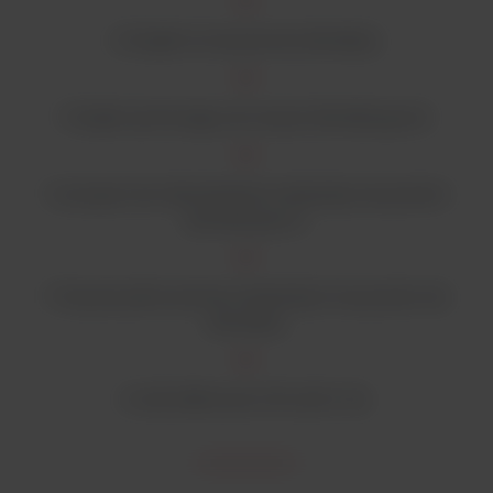
2 Stojaki na naczynia do ekstrakcji.
1 Stojak wyrównujący do naczyń ekstrakcyjnych.
1 szczypce do indywidualnej manipulacji naczyniami
ekstrakcyjnymi.
1 Tong do jednoczesnej manipulacji 6 naczyniami do
ekstrakcji.
2 rurki silikonowe 1,5m (ø 8 x 14).