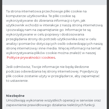
Ta strona internetowa przechowuje pliki cookie na
Objętość rozpuszczalnika: do 50 ml.
komputerze użytkownika. Te pliki cookie są
wykorzystywane do zbierania informacji o tym, jak
użytkownik wchodzi w interakcje z naszą stroną internetową
i pozwalają nam na zapamiętanie go. Informacje te są
Odzysk rozpuszczalnika: do 95%.
wykorzystywane w celu poprawy i dostosowania
przeglądania strony do potrzeb użytkownika oraz w celu
analizy i pomiarów dotyczących osób odwiedzających naszą
Powtarzalność: ±1%.
stronę internetową i inne media. Więcej informacji na temat
wykorzystywania plików cookie można znaleźć w naszej
Polityce prywatności i cookies
.
Gilzy ekstrakcyjne: zewn. 26 x 60 mm.
Strona przeznaczona dla
Jeśli odmówisz, Twoje informacje nie będą śledzone
podczas odwiedzania tej strony internetowej. Pojedynczy
profesjonalistów
plik cookie zostanie użyty w przeglądarce, aby zapamiętać
to ustawienie.
Programowalny czas ekstrakcji wrzenia.
Strona, na której się znajdujesz, zawiera treści
przeznaczone dla profesjonalistów z branży
Niezbędne
Programowalny czas ekstrakcji płukania.
medycznej. Potwierdź, że jesteś profesjonalistą:
Umożliwiają wykonanie wszystkich operacji w serwisie oraz
zapewnienie prawidłowego działania niektórych funkcji.