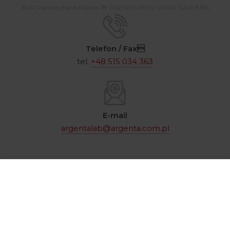
BNP Paribas Bank Polska 78 1750 1019 0000 0000 0243 8186
Telefon / Fax
tel.
+48 515 034 363
E-mail
argentalab@argenta.com.pl
© 2026 / Argenta Sp. z o.o. Wszelkie prawa zastrzeżone
/
Polityka prywatności
wykonanie
Advisage