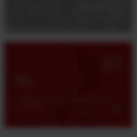
Potrzebujesz konsultacji z naszym specjalistą?
Skontaktuj się z nami.
Strefa
klienta
Certyfikaty, karty charakterystyki oraz katalogi
produktowe