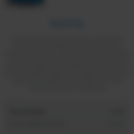
W pełni zautomatyzowany ekstarktor Soxhleta firmy
RAYPA służy do ekstrakcji trudno rozpuszczalnych
związków chemicznych, w tym tłuszczy. Systemy ekstrakcji
tłuszczu są specjalnie zoptymalizowane do oznaczania
tłuszczu surowego lub innych składników rozpuszczalnych
w rozpuszczalnikach organicznych zgodnie z powszechnie
znaną metodą ekstrakcji rozpuszczalnikowej, w tym
metodami Randalla i Twisselmanna
Nazwa produktu
id SKU
System ekstrakcji tłuszczu
SX-6MP