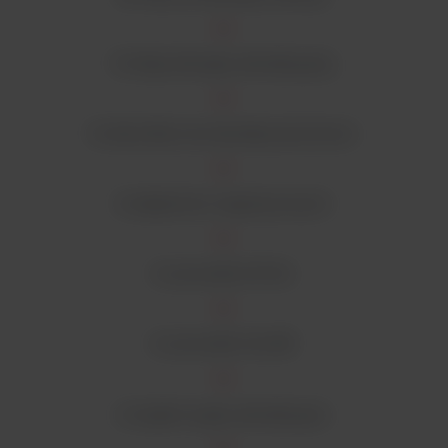
12 Wsporniki gilzy ekstrakcyjnej.
12 zbiorników do ekstrakcji aluminium.
6 adapterów magnetycznych.
6 uszczelek EPDM.
6 uszczelek Viton®.
2 stojaki na gilzy ekstrakcyjne.