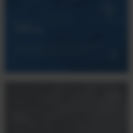
Serwis
ArgentaLab
Gwarantujemy Państwu pełne wsparcie
techniczne dla naszych urządzeń.
Masz
pytania?