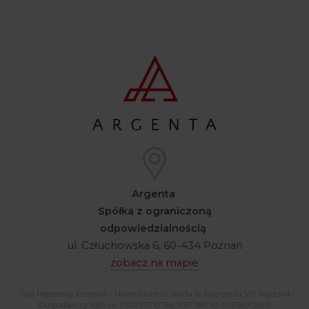
Argenta
Spółka z ograniczoną
odpowiedzialnością
ul. Człuchowska 6, 60-434 Poznań
zobacz na mapie
Sąd Rejonowy Poznań - Nowe Miasto i Wilda w Poznaniu VIII Wydział
Gospodarczy KRS nr 0000970784 NIP 781-10-11-656 Konto: