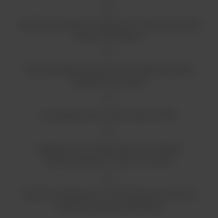
Kontrola temperatury mikroprocesorowa za pomocą
sondy Pt100 klasy A.
Kontrola bezpieczeństwa nad temperaturą przez
niezależną termoparę.
Kompatybilne uszczelki Viton® i EPDM.
Zgodnie ze znormalizowanymi metodami
międzynarodowymi: AOAC, ISO, AACC.
Obudowa wykonana ze stali nierdzewnej AISI 304
malowana żywicą epoksydową.