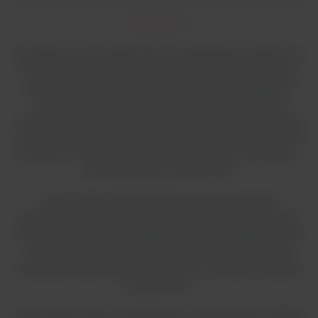
Są elastyczne w analizowaniu szerokiej gamy próbek, od
żywności po analizę gleby środowiskowej. Sprawia to, że
ekstraktor nadaje się do wielu ustawień i zastosowań.
Zgodnie z międzynarodowymi znormalizowanymi
metodami, takimi jak AOAC, ISO, AACC, DIN i EPA aparat
jest idealny do analizy żywności, pasz, gleby, detergentów,
polimerów, masy papierniczej, włókien, gum, tekstyliów,
farmaceutyków i petrochemii.
Nasz system ekstrakcji tłuszczu jest specjalnie
zoptymalizowany do oznaczania tłuszczu surowego lub
innych składników rozpuszczalnych w rozpuszczalnikach
organicznych zgodnie z powszechnie znaną metodą
ekstrakcji rozpuszczalnikowej, w tym metodami Randall i
Twisselmann.
Jego elastyczność w analizowaniu szerokiej gamy próbek,