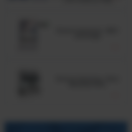
Komora laminarna - MSC
Advantage
Komora laminarna - Seria
MaxiSafe 2030i