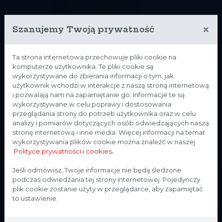
×
Szanujemy Twoją prywatność
Ta strona internetowa przechowuje pliki cookie na
komputerze użytkownika. Te pliki cookie są
wykorzystywane do zbierania informacji o tym, jak
użytkownik wchodzi w interakcje z naszą stroną internetową
i pozwalają nam na zapamiętanie go. Informacje te są
wykorzystywane w celu poprawy i dostosowania
przeglądania strony do potrzeb użytkownika oraz w celu
analizy i pomiarów dotyczących osób odwiedzających naszą
stronę internetową i inne media. Więcej informacji na temat
wykorzystywania plików cookie można znaleźć w naszej
Polityce prywatności i cookies
.
Strona przeznaczona dla
Jeśli odmówisz, Twoje informacje nie będą śledzone
podczas odwiedzania tej strony internetowej. Pojedynczy
profesjonalistów
plik cookie zostanie użyty w przeglądarce, aby zapamiętać
to ustawienie.
Strona, na której się znajdujesz, zawiera treści