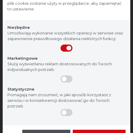
plik cookie zostanie użyty w przeglądarce, aby zapamiętać
to ustawienie.
Strona, na której się znajdujesz, zawiera treści
przeznaczone dla profesjonalistów z branży
Niezbędne
medycznej. Potwierdź, że jesteś profesjonalistą:
Umożliwiają wykonanie wszystkich operacji w serwisie oraz
zapewnienie prawidłowego działania niektórych funkcji.
Nie jestem
Tak, jestem
Marketingowe
Służą wyświetlaniu reklam dostosowanych do Twoich
indywidualnych potrzeb.
Statystyczne
Pomagają nam zrozumieć, w jaki sposób korzystasz z
serwisu i w konsekwencji dostosować go do Twoich
potrzeb.