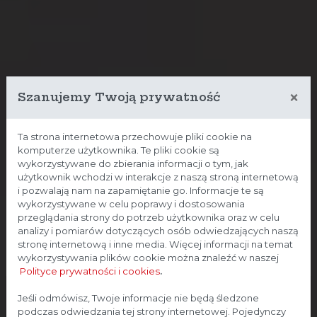
×
Szanujemy Twoją prywatność
Ta strona internetowa przechowuje pliki cookie na
komputerze użytkownika. Te pliki cookie są
wykorzystywane do zbierania informacji o tym, jak
użytkownik wchodzi w interakcje z naszą stroną internetową
i pozwalają nam na zapamiętanie go. Informacje te są
wykorzystywane w celu poprawy i dostosowania
przeglądania strony do potrzeb użytkownika oraz w celu
analizy i pomiarów dotyczących osób odwiedzających naszą
stronę internetową i inne media. Więcej informacji na temat
wykorzystywania plików cookie można znaleźć w naszej
Polityce prywatności i cookies
.
Strona przeznaczona dla
Jeśli odmówisz, Twoje informacje nie będą śledzone
podczas odwiedzania tej strony internetowej. Pojedynczy
profesjonalistów