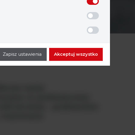
Zapisz ustawienia
Akceptuj wszystko
żkowe testy
toryjne w podstawowej
 zdrowotnej – praktyczne
 i wyzwania