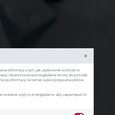
×
ania informacji o tym, jak użytkownik wchodzi w
prawy i dostosowania przeglądania strony do potrzeb
ięcej informacji na temat wykorzystywania plików
ie zostanie użyty w przeglądarce, aby zapamiętać to