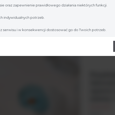
ie oraz zapewnienie prawidłowego działania niektórych funkcji.
Nie jestem
Tak, jestem
h indywidualnych potrzeb.
 z serwisu i w konsekwencji dostosować go do Twoich potrzeb.
Przyłó
labora
opiece
zalety
POCT