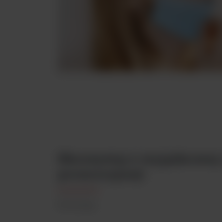
Skorzystaj z wyjątkowej 
promocyjnej!
Promocja