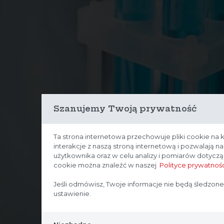
Szanujemy Twoją prywatność
Ta strona internetowa przechowuje pliki cookie na 
interakcje z naszą stroną internetową i pozwalają 
użytkownika oraz w celu analizy i pomiarów dotycz
cookie można znaleźć w naszej
Polityce prywatnośc
Jeśli odmówisz, Twoje informacje nie będą śledzone
ustawienie.