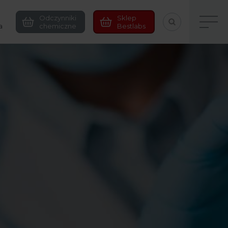
Odczynniki
Sklep
a
chemiczne
Bestlabs