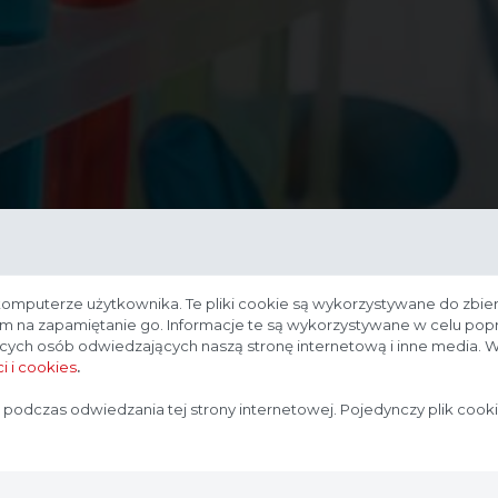
komputerze użytkownika. Te pliki cookie są wykorzystywane do zbier
nam na zapamiętanie go. Informacje te są wykorzystywane w celu po
ących osób odwiedzających naszą stronę internetową i inne media. W
i i cookies
.
Strona przeznaczona dla profesjonalistów
 podczas odwiedzania tej strony internetowej. Pojedynczy plik cook
Strona, na której się znajdujesz, zawiera treści przeznaczone
dla profesjonalistów z branży medycznej. Potwierdź, że
jesteś profesjonalistą: