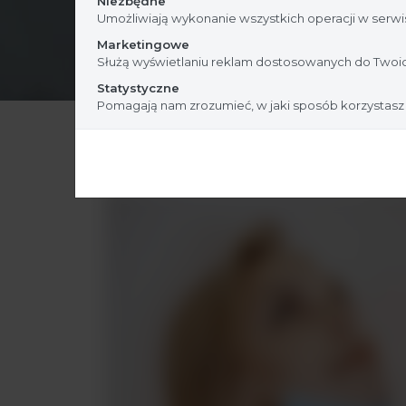
Niezbędne
Umożliwiają wykonanie wszystkich operacji w serwis
Marketingowe
Służą wyświetlaniu reklam dostosowanych do Twoic
Statystyczne
Pomagają nam zrozumieć, w jaki sposób korzystasz