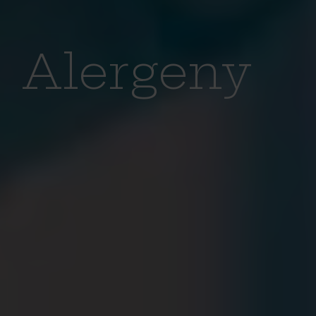
Alergeny