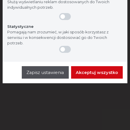
Służą wyświetlaniu reklam dostosowanych do Twoich
indywidualnych potrzeb.
Statystyczne
Pomagają nam zrozumieć, w jaki sposób korzystasz z
serwisu i w konsekwencji dostosować go do Twoich
potrzeb.
Zapisz ustawienia
Akceptuj wszystko