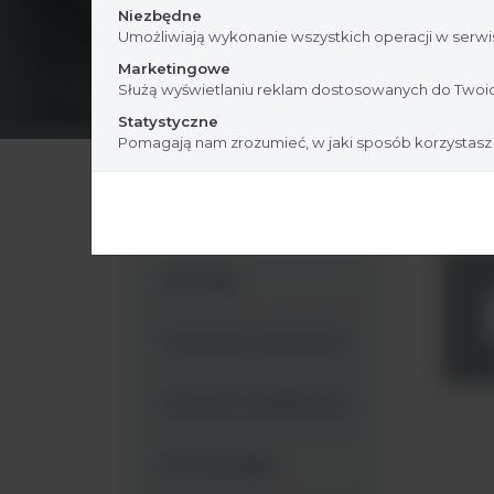
Niezbędne
Umożliwiają wykonanie wszystkich operacji w serwis
Marketingowe
Służą wyświetlaniu reklam dostosowanych do Twoic
Statystyczne
Pomagają nam zrozumieć, w jaki sposób korzystasz
Argenta
Kontrola jakości
Testy immunolog
Szczepy
Zawiesiny pasożytów
Kontrole molekularne
Hematologia