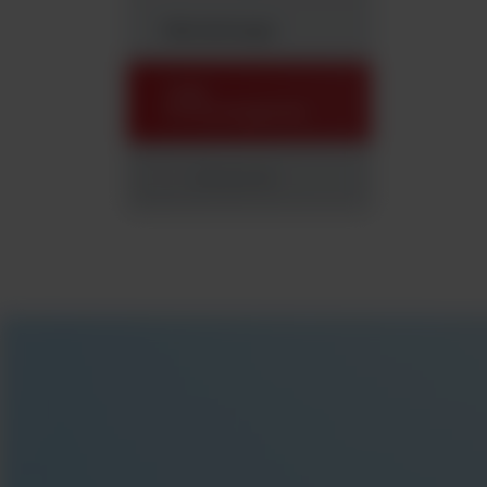
Mikrobiologia
Testy
immunologiczne
Odczynniki