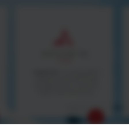
ArgentaLab -
to wysokiej jakości
urządzenia i sprzęt laboratoryjny
oraz diagnostyczny - wszystko z
myślą o Twoim laboratorium.