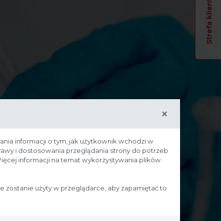
Strefa klienta
×
ania informacji o tym, jak użytkownik wchodzi w
prawy i dostosowania przeglądania strony do potrzeb
ięcej informacji na temat wykorzystywania plików
ie zostanie użyty w przeglądarce, aby zapamiętać to