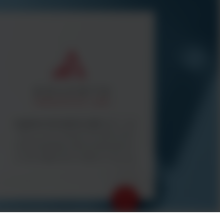
Argenta Innovative Labs
(AIL) - we
focus on providing innovative and
technologically advanced products
to the diagnostic market in the UK