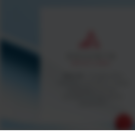
BestLabs -
to bogata oferta
materiałów zużywalnych i małego
sprzętu laboratoryjnego -
kompleksowe wyposażenie
laboratorium.