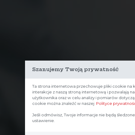
Szanujemy Twoją prywatność
Ta strona internetowa przechowuje pliki cookie na 
interakcje z naszą stroną internetową i pozwalają 
użytkownika oraz w celu analizy i pomiarów dotycz
cookie można znaleźć w naszej
Polityce prywatnośc
Jeśli odmówisz, Twoje informacje nie będą śledzone
ustawienie.