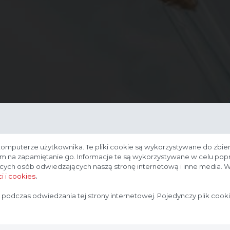
komputerze użytkownika. Te pliki cookie są wykorzystywane do zbier
nam na zapamiętanie go. Informacje te są wykorzystywane w celu po
ących osób odwiedzających naszą stronę internetową i inne media. W
i i cookies
.
Strona przeznaczona dla profesjonalistów
 podczas odwiedzania tej strony internetowej. Pojedynczy plik cook
Strona, na której się znajdujesz, zawiera treści przeznaczone
dla profesjonalistów z branży medycznej. Potwierdź, że