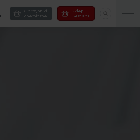
Odczynniki
Sklep
a
chemiczne
Bestlabs