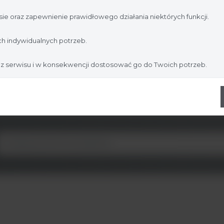
jesteś profesjonalistą:
ie oraz zapewnienie prawidłowego działania niektórych funkcji.
Nie jestem
Tak, jestem
h indywidualnych potrzeb.
 z serwisu i w konsekwencji dostosować go do Twoich potrzeb.
iczne