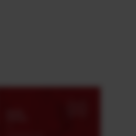
Strefa
klienta
Certyfikaty, karty