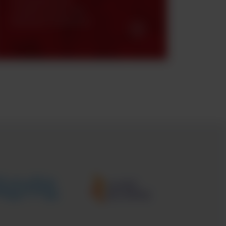
charakterystyki oraz
katalogi produktowe