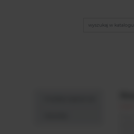
Sta
Produkty Argenta Lab
Wyszukaj
Nowe
pipet
ręczn