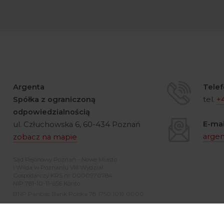
Argenta
Telef
Spółka z ograniczoną
tel.
+
odpowiedzialnością
E-mai
ul. Człuchowska 6, 60-434 Poznań
arge
zobacz na mapie
Sąd Rejonowy Poznań - Nowe Miasto
i Wilda w Poznaniu VIII Wydział
Gospodarczy KRS nr 0000970784
NIP 781-10-11-656 Konto:
BNP Paribas Bank Polska 78 1750 1019 0000
0000 0243 8186