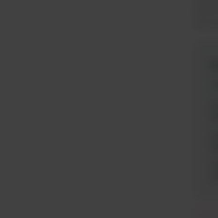
platf
do pr
N
P
K
pi
K
pi
P
s