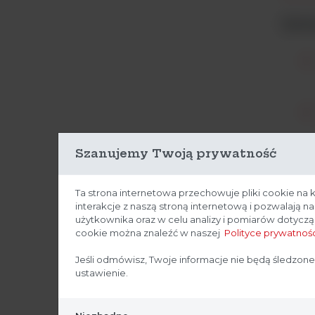
Zale
Szanujemy Twoją prywatność
Ta strona internetowa przechowuje pliki cookie na 
interakcje z naszą stroną internetową i pozwalają 
użytkownika oraz w celu analizy i pomiarów dotycz
Zwię
cookie można znaleźć w naszej
Polityce prywatnośc
Jeśli odmówisz, Twoje informacje nie będą śledzone
ustawienie.