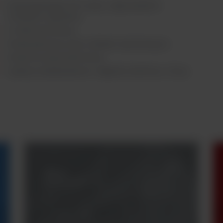
Stacja pipetująca OT-2 wraz z odpowiednimi
modułami i pipetami:
2 x blok aluminiowy
Moduł grzewczy wraz z blokiem aluminiowym
Moduł na odczynniki do lizy
2 pipety wielokanałowe o objętości do200 μL i 20 μL
Masz
pytania?
Potrzebujesz
konsultacji z naszym