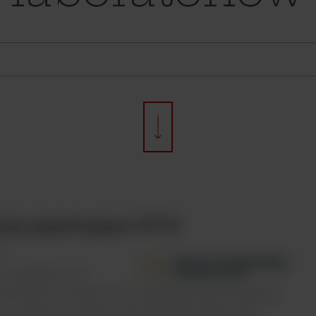
cja pipetująca OT-2
 urządzenie do
owania OT-2 zapewnia rozwiązanie automatyzacji
ych etapów procesu pracy RT-PCR, służąc jako