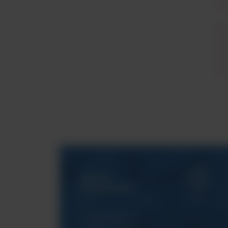
Serwis
ArgentaLab
Gwarantujemy
Państwu pełne