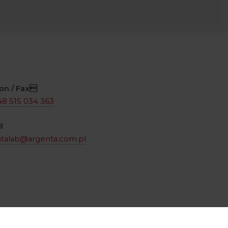
on / Fax
48 515 034 363
l
ntalab@argenta.com.pl