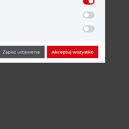
Komora laminarna
- Seria MaxiSafe
2030i
Zapisz ustawienia
Akceptuj wszystko