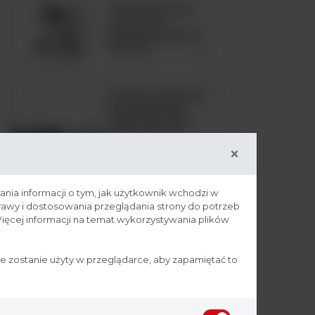
Automatyczny
analizator
hematologiczny
BC6200
HUGH-LEIFSON
OF GLUCOSE
MEDIUM, ISO,
pożywka OF
medium zgodna
×
z ISO 21528, op.
500g
ania informacji o tym, jak użytkownik wchodzi w
prawy i dostosowania przeglądania strony do potrzeb
ięcej informacji na temat wykorzystywania plików
Komora laminarna
- MSC Advantage
ie zostanie użyty w przeglądarce, aby zapamiętać to