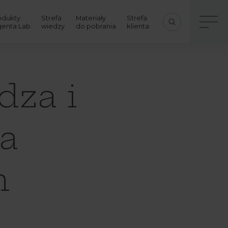
odukty
Strefa
Materiały
Strefa
genta Lab
wiedzy
do pobrania
klienta
dza i
la
h