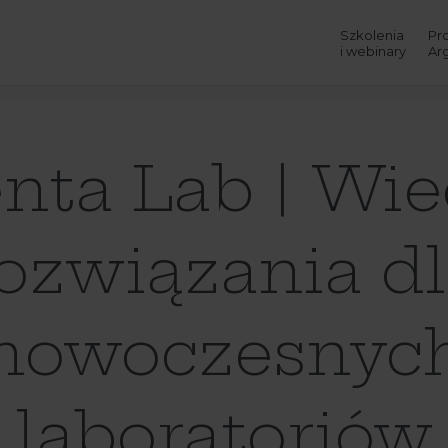
Szkolenia
Pr
i webinary
Ar
nta Lab | Wie
ozwiązania d
nowoczesnyc
laboratoriów