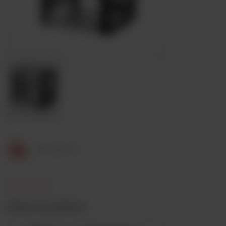
GSD - OT-2
Zobacz podobne