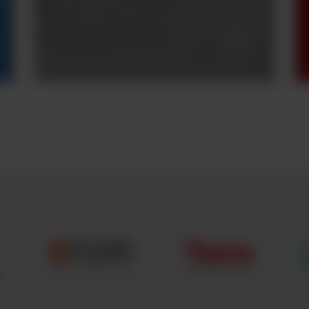
specjalistą? Skontaktuj
się z nami.