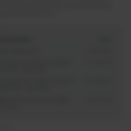
orma do automatyzacji wprowadzania próbek aż
zygotowania płytki PCR.
azwa produktu
id SKU
akiet startowy OT-2
HU0060910
ońcówki 20 μL z filtrem do użytku z
HU0060906
petą P20 – tip box (96)
ońcówki 200 μL z filtrem do użytku z
HU0060907
petą P300 – tip box (96)
akiet serwisowy. Roczny przegląd
HU0060908
erwisowy