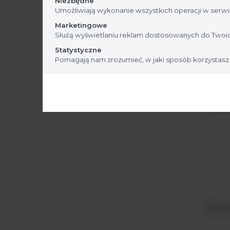
Niezbędne
Umożliwiają wykonanie wszystkich operacji w serwis
Marketingowe
Więk
Służą wyświetlaniu reklam dostosowanych do Twoic
Statystyczne
Pomagają nam zrozumieć, w jaki sposób korzystasz
Opty
Komp