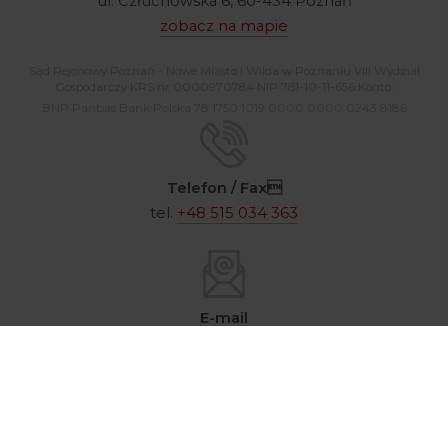
ul. Człuchowska 6, 60-434 Poznań
zobacz na mapie
Sąd Rejonowy Poznań - Nowe Miasto i Wilda w Poznaniu VIII Wydział
Gospodarczy KRS nr 0000970784 NIP 781-10-11-656 Konto:
BNP Paribas Bank Polska 78 1750 1019 0000 0000 0243 8186
Telefon / Fax
tel.
+48 515 034 363
E-mail
argentalab@argenta.com.pl
© 2026 / Argenta Sp. z o.o. Wszelkie prawa zastrzeżone