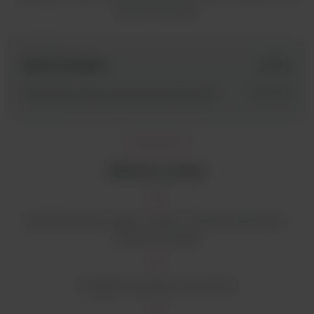
płytek Petriego.
Nazwa produktu
id SKU
FlexiPump Scale, pompa perystaltyczna
563-000
Główne cechy:
Tryb dozowania: Ciągły - Dawka - Dawka wielokrotna -
Dawka na wadze
Prędkość przepływu: do 5 l/min