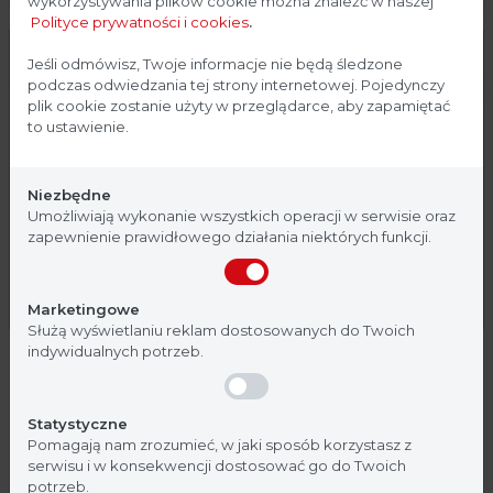
Pompa, która spełnia wszystkie Twoje potrzeby dozowania
wykorzystywania plików cookie można znaleźć w naszej
Polityce prywatności i cookies
.
Szeroki zakres objętości
Strona przeznaczona dla
Jeśli odmówisz, Twoje informacje nie będą śledzone
podczas odwiedzania tej strony internetowej. Pojedynczy
Dozowanie od 50 µl do 99 l (do 6,5 l na platformie wagowej
profesjonalistów
plik cookie zostanie użyty w przeglądarce, aby zapamiętać
dla FlexiPump Scale.) do wszystkich typów pojemników
to ustawienie.
(płytki, probówki, butelki, worki filtracyjne, worki do
Strona, na której się znajdujesz, zawiera treści
pobierania próbek, worki do blendera).
przeznaczone dla profesjonalistów z branży
Niezbędne
medycznej. Potwierdź, że jesteś profesjonalistą:
4 tryby dozowania
Umożliwiają wykonanie wszystkich operacji w serwisie oraz
zapewnienie prawidłowego działania niektórych funkcji.
Dostosuj wagę FlexiPump do swoich potrzeb: ciągłe,
dawka, wielokrotne dozowanie lub dozowanie na wadze.
Nie jestem
Tak, jestem
Marketingowe
Autokalibracja z konfigurowalną
Służą wyświetlaniu reklam dostosowanych do Twoich
częstotliwością
indywidualnych potrzeb.
Dostosuj autokalibrację podczas serii dozowania, a także
objętość do dozowania. FlexiPump Scale ostrzega, że ​​
Statystyczne
należy przeprowadzić ponowną kalibrację, nawet w trakcie
Pomagają nam zrozumieć, w jaki sposób korzystasz z
procesu dozowania.
serwisu i w konsekwencji dostosować go do Twoich
potrzeb.