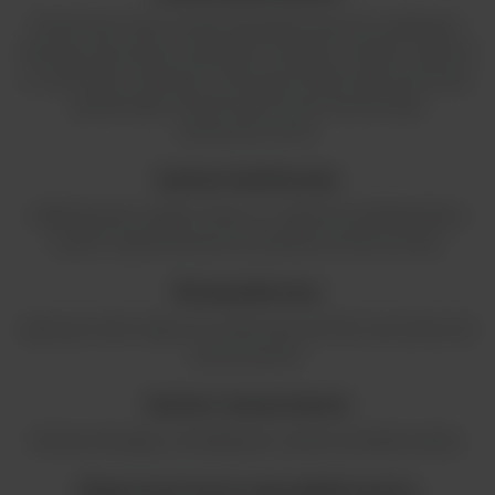
FlexiPump Scale została zaprojektowana do szybkiego i
łatwego dozowania wszystkich rodzajów mediów i płynów
w warunkach sterylnych. Eliminuje źródła zanieczyszczeń,
gwarantując transfer płynów bez krzyżowego
zanieczyszczenia.
Łatwa kalibracja
Kalibracja jest szybka i łatwa, co zapewnia dokładniejsze
wyniki. Użytkownik jest prowadzony krok po kroku.
Kompaktowy
Zajmuje mało miejsca na stole lub pod PSM i jest łatwy do
przenoszenia.
Łatwe czyszczenie
Zestaw dozujący z butelką jest w pełni autoklawowalny.
Ergonomicznie zaprojektowana