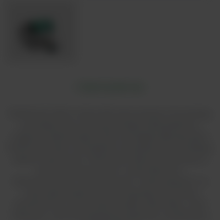
FlexiPump Scale to dozownik cieczy łączący moc pompy
perystaltycznej z precyzją zintegrowanej platformy
wagowej. Spełnia najsurowsze wymagania laboratoryjne.
FlexiPump Scale to kompletne rozwiązanie do szerokiego
zakresu zastosowań. FlexiPump Scale jest stosowana w
przemyśle spożywczym, środowiskowym,
farmaceutycznym, kosmetycznym, weterynaryjnym i w
instytucjach publicznych do seryjnego dozowania
(probówki do rozcieńczania, butelki, słoiki, kolby, worki
filtracyjne, worki do pobierania próbek itp.) i przelewania