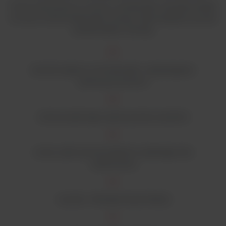
Firma Interscience w trosce o środowisko naturalne działa
na rzecz zrównoważonego rozwoju. Wprowadzane są oraz
udoskonalane metody:
kontroli wpływu na środowisko i zapobieganie
zanieczyszczeniom
zrównoważonego wykorzystania zasobów
oceny cyklu życia produktów wydłużając lata
użytkowania
czystej i ekologicznej produkcji