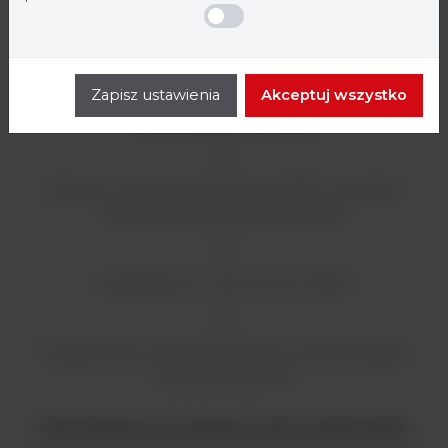
3 opcje dozowania
Dozuj za pomocą poręcznego pistoletu lub uwolnij ręce
dzięki regulowanemu ramieniu i/lub pedałowi nożnemu.
Zapisz ustawienia
Akceptuj wszystko
Certyfikaty i normy
Zgodne z normami ISO 7218, ISO 6887 i FDA BAM
(Bacteriological Analytical Manual)
Certyfikacja CE, UKCA, RoHS, WEEE
Nadaje się do stosowania zgodnie z Dobrą Praktyką
Laboratoryjną (GLP)
Rozwiązania przyjazne dla środowiska