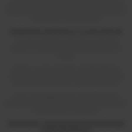
dozowanie i zintegrowane ważenie. Jej platforma ze stali
nierdzewnej może pomieścić szeroką gamę pojemników o
maksymalnym obciążeniu 6,5 kg.
Dokładność dystrybucji i powtarzalność
Korzystaj z dokładności dozowania do 0,5% dzięki
połączeniu wydajnej pompy i zintegrowanej platformy
ważącej.
Zgodnie z normami ISO 6887 i ISO 7218, FlexiPump
zapewnia powtarzalne wyniki w przypadku długich cykli
dozowania, bez porównania z technikami ręcznymi.
System zapobiegający kapaniu zapewnia kontrolę z
dokładnością do kropli. Poprawia wykończenie dozowania w
przypadku płynów syropowych.
Uproszczona dystrybucja bez krzyżowego
zanieczyszczenia