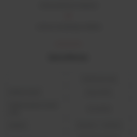
zrównoważonych zakupów
ochrony naturalnego siedliska
Specyfikacja:
FlexiPump Scale
Wielkość dawki
50 μL do 99 L
Wielkość dawki w trybie
1 mL do 6,5 L
wagi
Zasilanie
100-240 V~ - 50-60 Hz