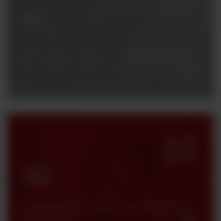
Masz
pytania?
Potrzebujesz konsultacji z naszym specjalistą?
Skontaktuj się z nami.
Strefa
klienta
Certyfikaty, karty charakterystyki oraz katalogi
produktowe