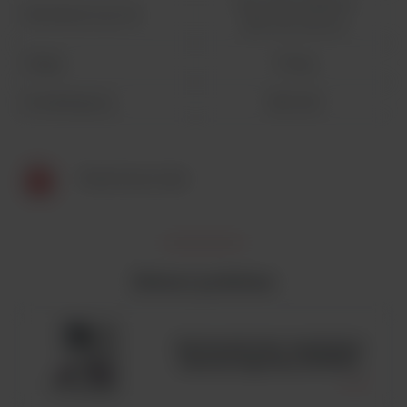
16,1 x 33,2 x 20,8 cm
Wymiary (s x g x w)
Ø 17 cm x 5,4 cm
Waga
7,5 kg
Nr katalogowy
563-000
FlexiPump Scale
Zobacz podobne
Automatyczny analizator
hematologiczny BC6200