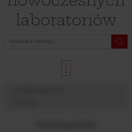
nowoczesnych
laboratoriów
Produkty Argenta Lab
Wyszukaj
FlexiPump Scale