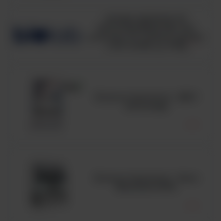
HUGH-LEIFSON OF
GLUCOSE MEDIUM, ISO,
pożywka OF medium zgodna
z ISO 21528, op. 500g
Komora laminarna - MSC
Advantage
Komora laminarna - Seria
MaxiSafe 2030i