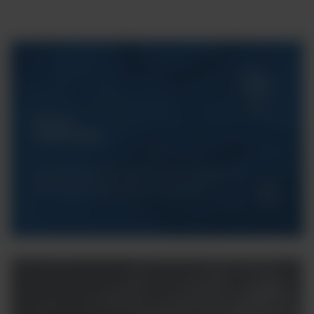
Serwis
ArgentaLab
Gwarantujemy Państwu pełne wsparcie
techniczne dla naszych urządzeń.