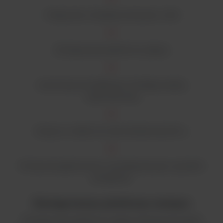
Połączenie: Drukarka, komputer, USB
Zintegrowana platforma ważąca
Automatyczna kalibracja z konfigurowalną
częstotliwością
Korpus w całości ze stali nierdzewnej 304 L
Pompa dwugłowicowa o wysokiej precyzji i wysokim
przepływie
Zintegrowana platforma ważąca
Zintegrowana platforma ważąca oferuje precyzyjne