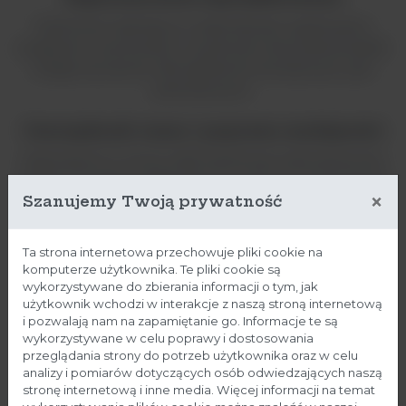
FlexiPump Scale łączy w sobie łatwość użytkowania i
wydajność w porównaniu z systemami dozowania butelek.
Nadaje się zarówno dla operatorów leworęcznych, jak i
praworęcznych.
Oszczędność czasu i poprawa wydajności
Wyposażona w mocny silnik FlexiPump Scale skutecznie
dozuje wszystkie rodzaje płynów, nawet te o konsystencji
×
Szanujemy Twoją prywatność
syropu.
Przyspieszony przepływ
Ta strona internetowa przechowuje pliki cookie na
komputerze użytkownika. Te pliki cookie są
Dzięki pakietowi Jumbo Pack, zawierającemu 4 głowice
wykorzystywane do zbierania informacji o tym, jak
pomp, FlexiPump Scale oferuje precyzyjne natężenie
użytkownik wchodzi w interakcje z naszą stroną internetową
przepływu do 5 l/min do przetwarzania dużych próbek
i pozwalają nam na zapamiętanie go. Informacje te są
testowych.
wykorzystywane w celu poprawy i dostosowania
przeglądania strony do potrzeb użytkownika oraz w celu
analizy i pomiarów dotyczących osób odwiedzających naszą
Elastyczność i adaptacyjność:
stronę internetową i inne media. Więcej informacji na temat