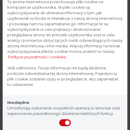
Ta strona internetowa przechowuje pliki cookie na
komputerze użytkownika. Te pliki cookie są
wykorzystywane do zbierania informacji o tym, jak
użytkownik wchodzi w interakcje z naszą stroną internetową
Po rozpoczęciu testu, gorąca pokrywa ma funkcję
i pozwalają nam na zapamiętanie go. Informacje te są
automatycznego blokowania, aby zapobiec
wykorzystywane w celu poprawy i dostosowania
niepowodzeniu testu po przypadkowym otwarciu.
przeglądania strony do potrzeb użytkownika oraz w celu
analizy i pomiarów dotyczących osób odwiedzających naszą
stronę internetową i inne media. Więcej informacji na temat
_____________________
wykorzystywania plików cookie można znaleźć w naszej
Jest to produkt medyczny,
Polityce prywatności i cookies
.
Produkt medyczny przeznaczony wyłącznie do
użytku profesjonalnego, zgodnie z definicją
Strona przeznaczona dla
Jeśli odmówisz, Twoje informacje nie będą śledzone
zawartą w art. 2 pkt 1.26 Ustawy o wyrobach
podczas odwiedzania tej strony internetowej. Pojedynczy
profesjonalistów
plik cookie zostanie użyty w przeglądarce, aby zapamiętać
medycznych. Testy te nie są przeznaczone do
to ustawienie.
stosowania w warunkach domowych. Zakupu
Strona, na której się znajdujesz, zawiera treści
mogą dokonać jedynie osoby posiadające Prawo
przeznaczone dla profesjonalistów z branży
Wykonywania Zawodu (PWZ) lub firmy, podając
Niezbędne
medycznej. Potwierdź, że jesteś profesjonalistą:
numer NIP podczas składania zamówienia. W
Umożliwiają wykonanie wszystkich operacji w serwisie oraz
zapewnienie prawidłowego działania niektórych funkcji.
przypadku zamówienia złożonego przez
użytkownika domowego, zostanie ono
Nie jestem
Tak, jestem
anulowane, a ewentualna wpłata zwrócona na