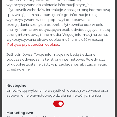
wykorzystywane do zbierania informacji o tym, jak
użytkownik wchodzi w interakcje z naszą stroną internetową
i pozwalają nam na zapamiętanie go. Informacje te są
wykorzystywane w celu poprawy i dostosowania
przeglądania strony do potrzeb użytkownika oraz w celu
analizy i pomiarów dotyczących osób odwiedzających naszą
stronę internetową i inne media. Więcej informacji na temat
wykorzystywania plików cookie można znaleźć w naszej
Polityce prywatności i cookies
.
Bezpieczeństwo
• Zawór
• Zawór
bezpieczeństwa i
bezpieczeństwa i
Strona przeznaczona dla
Jeśli odmówisz, Twoje informacje nie będą śledzone
termostat.
termostat.
podczas odwiedzania tej strony internetowej. Pojedynczy
profesjonalistów
plik cookie zostanie użyty w przeglądarce, aby zapamiętać
to ustawienie.
• Hydrauliczny
• Hydrauliczny
Strona, na której się znajdujesz, zawiera treści
system blokowania
system blokowania
przeznaczone dla profesjonalistów z branży
pokrywy, gdy w
pokrywy, gdy w
Niezbędne
komorze panuje
komorze panuje
medycznej. Potwierdź, że jesteś profesjonalistą:
Umożliwiają wykonanie wszystkich operacji w serwisie oraz
zapewnienie prawidłowego działania niektórych funkcji.
nadciśnienie.
nadciśnienie.
Nie jestem
Tak, jestem
• Czujnik otwarcia
• Czujnik otwarcia
Marketingowe
pokrywy.
pokrywy.