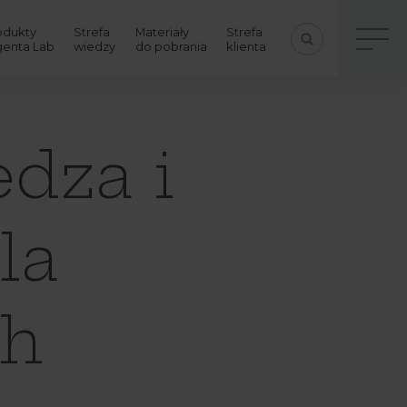
odukty
Strefa
Materiały
Strefa
genta Lab
wiedzy
do pobrania
klienta
edza i
la
ch