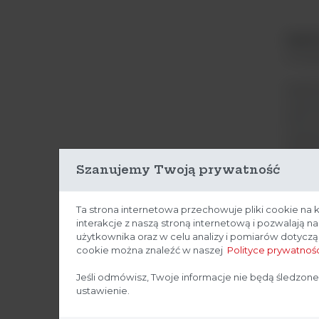
Spekt
rozwią
Spektr
rutyno
1100 
użytko
generu
Szanujemy Twoją prywatność
rozmia
konkur
Ta strona internetowa przechowuje pliki cookie na 
Spekt
interakcje z naszą stroną internetową i pozwalają 
użytkownika oraz w celu analizy i pomiarów dotycz
przyrz
cookie można znaleźć w naszej
Polityce prywatnośc
Spekt
Jeśli odmówisz, Twoje informacje nie będą śledzone
jakość
ustawienie.
podcz