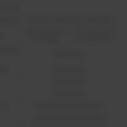
metryczny
y pomiaru
Absorbance, % transmittance, concentration
-2A to 3.5A; >1000 %T;
-3A to +3.5A; > 1000
ęg
to 0%T; 9999C
%T to 0 %T; 9999 C
arzalność
±0.001A przy 1A
yzja
±0.002A przy 0.5A
±0.004A przy 1.0A
±0.008A przy 2.0A
 (2)
≤0.00020A przy 0A przy 260 i 500nm
≤0.00030A aprzyt 1A przy 260 i 500nm