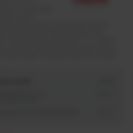
tific™ Orion™
ate UV-Vis zawierają
 260 wstępnie
gramowanych metod i są zaprojektowane tak,
pełniać potrzeby laboratoriów analizy wody i
ów. Spektrofotometry AquaMate UV-Vis i tylko w
sie widzialnym zawierają zaawansowane funkcje i
je zapewniające najwyższą elastyczność działania.
azwa produktu
id SKU
quaMate 8100 UV-Vis
AQ8100
pectrophotometer
quaMate 7100 Vis Spectrophotometer
AQ7100