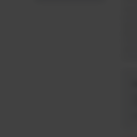
Scien
AquaM
ponad
zapro
aby s
ściek
zakre
funkc
N
A
S
A