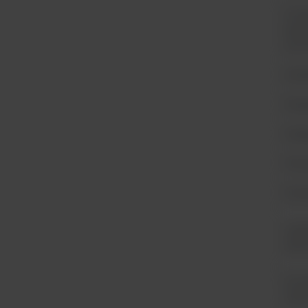
Źród
(typ
żywo
Dete
Długo
Zasi
Prec
Powt
Szyb
skan
Rozd
dany