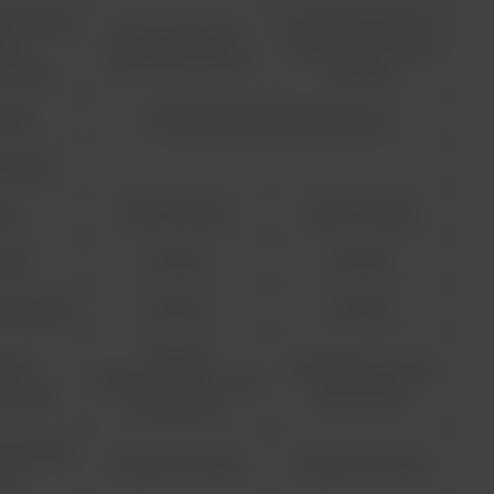
ło światła
Lampa wolframowo-
Lampa błyskowa
owa
halogenowa (1000
ksenonowa (5 lat)
tność)
godzin)
ktor
Podwójne fotodiody krzemowe
ść fali
ęg
190 to 1100nm
325 to 1100nm
yzja
±0.5nm
±0.5nm
arzalność
±0.2nm
±0.2nm
Wolna/
kość
Automatycznie do
Średnia/Szybka — do
owania
1800nm/min.
1600nm/min.
zielczość
0,2, 0,5, 1, 2 i 5 nm
0,2, 0,5, 1, 2 i 5 nm
ch