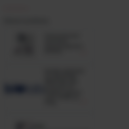
Zobacz podobne
Automatyczny
analizator
hematologiczny
BC6200
HUGH-LEIFSON
OF GLUCOSE
MEDIUM, ISO,
pożywka OF
medium zgodna
z ISO 21528, op.
500g