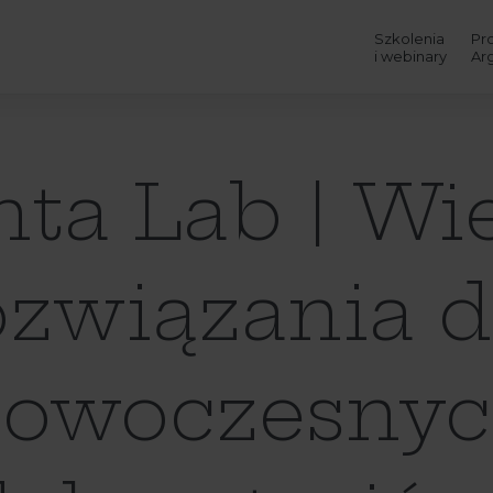
Szkolenia
Pr
i webinary
Ar
ta Lab | Wi
ozwiązania d
owoczesny