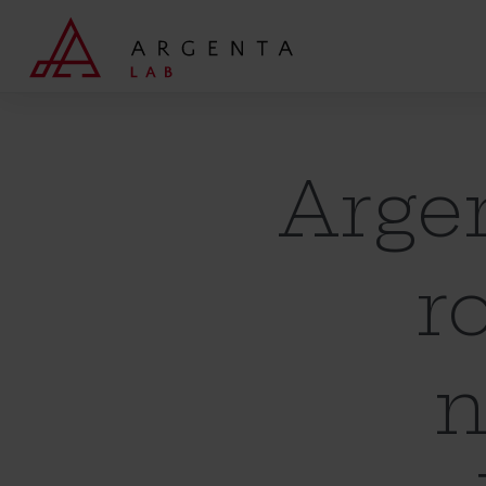
Wyszukaj
Argen
r
n