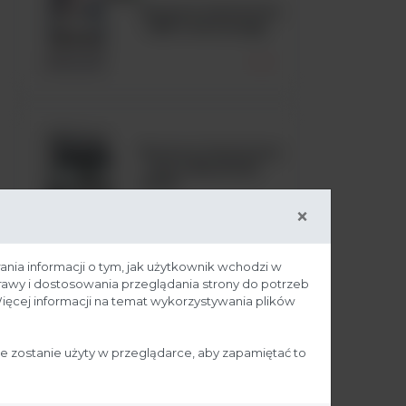
Komora laminarna
- MSC Advantage
Komora laminarna
- Seria MaxiSafe
2030i
×
ania informacji o tym, jak użytkownik wchodzi w
prawy i dostosowania przeglądania strony do potrzeb
ięcej informacji na temat wykorzystywania plików
ie zostanie użyty w przeglądarce, aby zapamiętać to