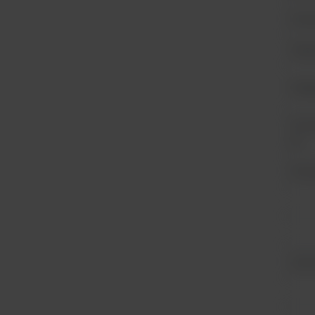
Foto
Tryb
Zasi
Powt
(1)
Prec
Szum