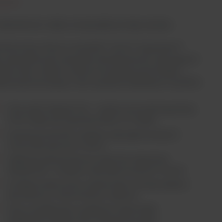
laboratorium zależy od specjalistycznego sprzętu.
rofotometry Thermo Scientific™ Orion™ AquaMate™
y zaprojektowane specjalnie dla laboratoriów zajmujących
alizą wody i ścieków i łączą innowacyjną technologię z
tową konstrukcją w celu uzyskania dokładnych wyników.
Twój wybór długości fal — wybierz przyrząd AquaMate
7100 Visible lub AquaMate 8100 UV-Visible
Zawiera ponad 260 wstępnie zaprogramowanych
metod dla typowych chemii
Kalibracja jednopunktowa zapewnia najwyższą
dokładność z wstępnie zaprogramowanych metod
Konfigurowalne przez użytkownika metody badania
absorbancji, % transmitancji i stężenia
Testy weryfikacyjne wydajności zapewniają
dokładność długości fali i funkcję przyrządu