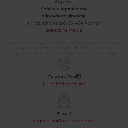
Argenta
Spółka z ograniczoną
odpowiedzialnością
ul. Człuchowska 6, 60-434 Poznań
zobacz na mapie
Sąd Rejonowy Poznań - Nowe Miasto i Wilda w Poznaniu VIII Wydział
Gospodarczy KRS nr 0000970784 NIP 781-10-11-656 Konto:
BNP Paribas Bank Polska 78 1750 1019 0000 0000 0243 8186
Telefon / Fax
tel.
+48 515 034 363
E-mail
argentalab@argenta.com.pl