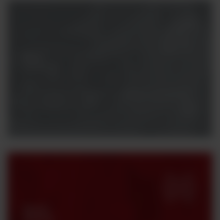
Masz
pytania?
Potrzebujesz konsultacji z naszym specjalistą?
Skontaktuj się z nami.
Strefa
klienta