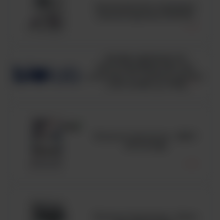
Automatyczny analizator
hematologiczny BC6200
HUGH-LEIFSON OF
GLUCOSE MEDIUM, ISO,
pożywka OF medium zgodna
z ISO 21528, op. 500g
Komora laminarna - MSC
Advantage
Komora laminarna - Seria