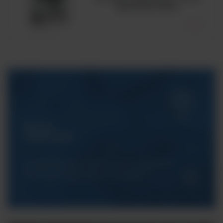
MaxiSafe 2030i
Serwis
ArgentaLab
Gwarantujemy Państwu pełne wsparcie
techniczne dla naszych urządzeń.