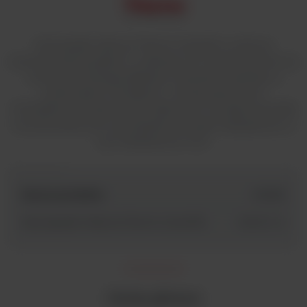
Wytrząsarki rolkowe Thermo Scientific z cyfrowo
kontrolowana prędkość w zakresie od 1 do 80 obrotów na
minutę umożliwiają delikatne mieszanie materiału w
probówkach i butelkach o różnej pojemności.
Kompaktowa budowa oraz odporność na wilgoć pozwala
na stosowanie tych wytrząsarek wewnątrz inkubatorów w
tym inkubatorów CO2.
Nazwa produktu
id SKU
Wytrząsarka rolkowa Thermo Scientific
88881004
Cechy główne