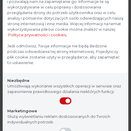
i pozwalają nam na zapamiętanie go. Informacje te są
wykorzystywane w celu poprawy i dostosowania
przeglądania strony do potrzeb użytkownika oraz w celu
Dane techniczne
analizy i pomiarów dotyczących osób odwiedzających naszą
stronę internetową i inne media. Więcej informacji na temat
wykorzystywania plików cookie można znaleźć w naszej
Polityce prywatności i cookies
.
Parametr / Numer
88881004
Strona przeznaczona dla
Jeśli odmówisz, Twoje informacje nie będą śledzone
katalogowy
podczas odwiedzania tej strony internetowej. Pojedynczy
profesjonalistów
plik cookie zostanie użyty w przeglądarce, aby zapamiętać
Prędkość rolek
1 – 80 RPM
to ustawienie.
Strona, na której się znajdujesz, zawiera treści
Maksymalna średnica
120 mm
przeznaczone dla profesjonalistów z branży
naczynia
Niezbędne
medycznej. Potwierdź, że jesteś profesjonalistą:
Umożliwiają wykonanie wszystkich operacji w serwisie oraz
zapewnienie prawidłowego działania niektórych funkcji.
Ilość rolek
6 w standardzie / do 11
Nie jestem
Tak, jestem
Wymiary rolek
Ø 28 x 259 mm
Marketingowe
Służą wyświetlaniu reklam dostosowanych do Twoich
Wyświetlacz
LED
indywidualnych potrzeb.
Zegar czasu pracy
0 – 999 minut / tryb ciągły