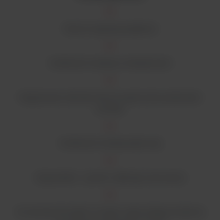
Płynna regulacja prędkości
Możliwość instalacji w inkubatorach
Regulowane rolki dla różnych pojemności probówek i
butelek
Możliwość instalacji piętrowej
Opcjonalnie – system zdalnego sterowania
W zestawie komplet O-ringów zapewniających płynne