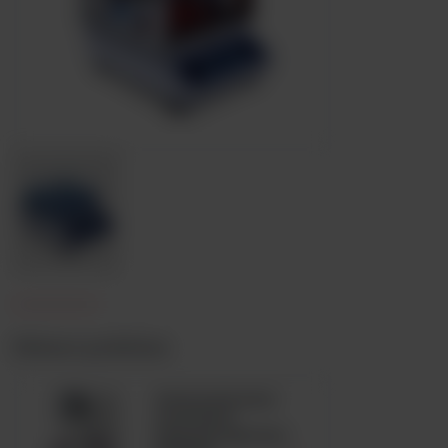
Zobacz podobne
Automatyczny
analizator
hematologiczny