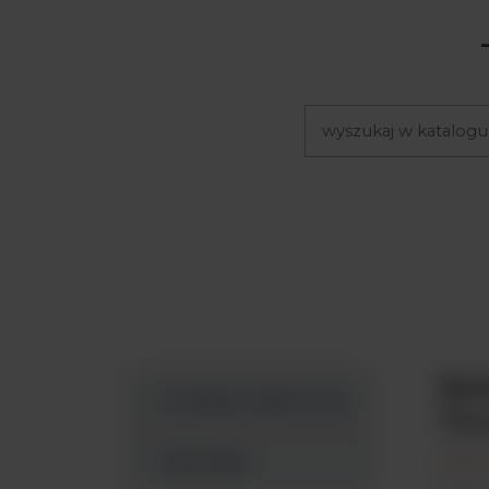
Mał
Produkty Argenta Lab
The
Wyszukaj