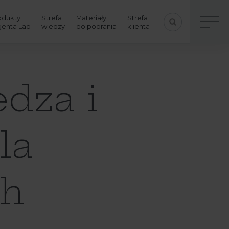
odukty
Strefa
Materiały
Strefa
genta Lab
wiedzy
do pobrania
klienta
edza i
la
ch