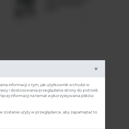
- Seria MaxiSafe
2030i
×
ania informacji o tym, jak użytkownik wchodzi w
prawy i dostosowania przeglądania strony do potrzeb
ięcej informacji na temat wykorzystywania plików
ie zostanie użyty w przeglądarce, aby zapamiętać to