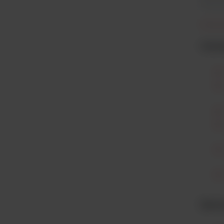
Cech
Zast