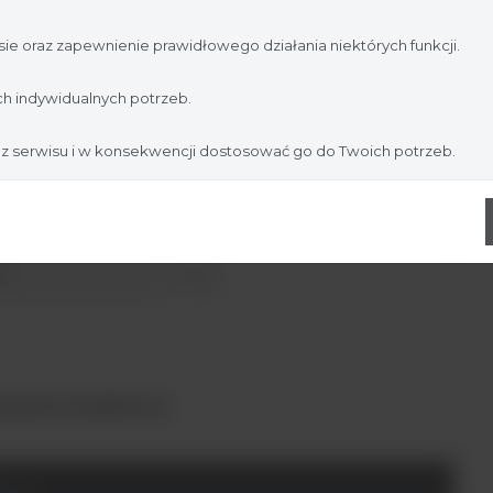
es prędkości
50 – 500 RPM
jesteś profesjonalistą:
ie oraz zapewnienie prawidłowego działania niektórych funkcji.
adność przy 100
+/- 1 RPM
Nie jestem
Tak, jestem
h indywidualnych potrzeb.
ta
10 mm
 z serwisu i w konsekwencji dostosować go do Twoich potrzeb.
ary platformy
310 x 284 mm
ary zewnętrzne
283 x 284 x 130mm
a
14,4 kg
ażenie dodatkowe:
formy