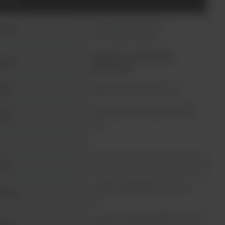
Platforma z rolkami do
2104
mocowania naczyń
Platforma uniwersalna
2105
aluminiowa
2112
Silikonowa mata 14x14 cm
Taca z gumową matą 310 x 284
2113
mm
yty
Uchwyt na kolbę 50 ml / do 20
2106
szt.
Uchwyt na kolbę 100/125 ml / do 8