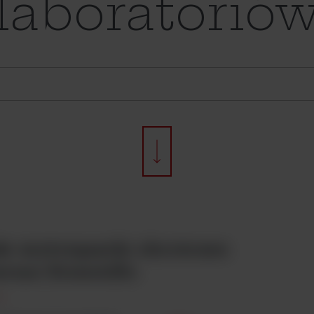
laboratorió
e wytrząsarki obrotowe
rmo Scientific