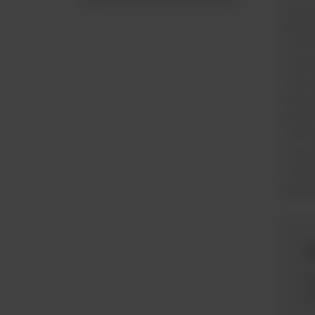
Małe 
labor
Scien
wytrz
oraz 
obrot
param
mikro
wytrz
insta
labor
N
M
Sc