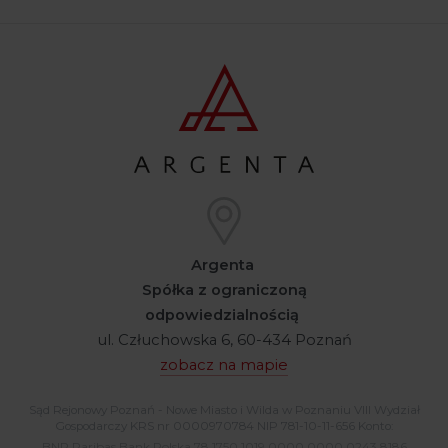
Argenta
Spółka z ograniczoną
odpowiedzialnością
ul. Człuchowska 6, 60-434 Poznań
zobacz na mapie
Sąd Rejonowy Poznań - Nowe Miasto i Wilda w Poznaniu VIII Wydział
Gospodarczy KRS nr 0000970784 NIP 781-10-11-656 Konto:
BNP Paribas Bank Polska 78 1750 1019 0000 0000 0243 8186