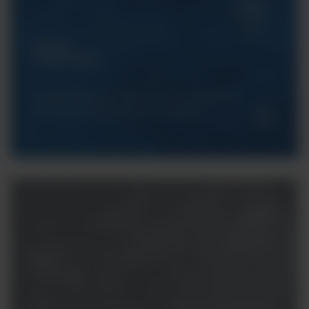
Serwis
ArgentaLab
Gwarantujemy Państwu pełne wsparcie
techniczne dla naszych urządzeń.
Masz
pytania?