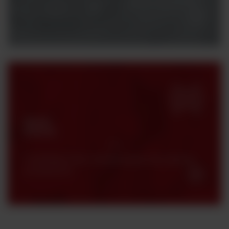
Potrzebujesz konsultacji z naszym specjalistą?
Skontaktuj się z nami.
Strefa
klienta
Certyfikaty, karty charakterystyki oraz katalogi
produktowe