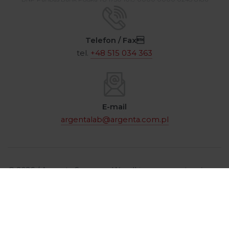
Telefon / Fax
tel.
+48 515 034 363
E-mail
argentalab@argenta.com.pl
© 2026 / Argenta Sp. z o.o. Wszelkie prawa zastrzeżone
/
Polityka prywatności
wykonanie
Advisage