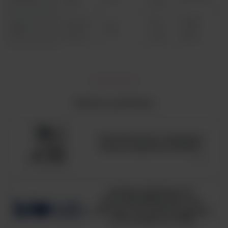
cm)
144
2 x (17 x
17 –
1800
D4
X 6
16 cm)
102
mml
Zobacz podobne
Automatyczny analizator
hematologiczny BC6200
HUGH-LEIFSON OF
GLUCOSE MEDIUM, ISO,
pożywka OF medium zgodna
z ISO 21528, op. 500g