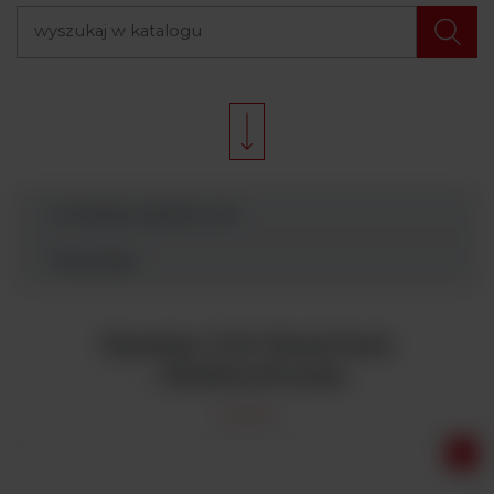
Produkty Argenta Lab
Wyszukaj
System Owl EasyCast
- Elektroforeza