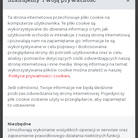
×
Dane techniczne
Ta strona internetowa przechowuje pliki cookie na
komputerze użytkownika. Te pliki cookie są
Wymiar
Max. ilość
Ilość
Objętość
wykorzystywane do zbierania informacji o tym, jak
Model
żelu
grzebieni
prób
buforu
użytkownik wchodzi w interakcje z naszą stroną internetową
i pozwalają nam na zapamiętanie go. Informacje te są
wykorzystywane w celu poprawy i dostosowania
5 –
przeglądania strony do potrzeb użytkownika oraz w celu
B1A
8 x 7 cm
X 2
400 ml
24
analizy i pomiarów dotyczących osób odwiedzających naszą
stronę internetową i inne media. Więcej informacji na temat
5 –
wykorzystywania plików cookie można znaleźć w naszej
B1
11 x 9 cm
X 2
600 ml
Polityce prywatności i cookies
.
34
Strona przeznaczona dla
Jeśli odmówisz, Twoje informacje nie będą śledzone
14 x 12
8 –
B2
X 2
800 ml
podczas odwiedzania tej strony internetowej. Pojedynczy
profesjonalistów
cm
48
plik cookie zostanie użyty w przeglądarce, aby zapamiętać
to ustawienie.
14 x 12
8 –
B3
X 2
1000 ml
Strona, na której się znajdujesz, zawiera treści
cm
50
przeznaczone dla profesjonalistów z branży
Niezbędne
medycznej. Potwierdź, że jesteś profesjonalistą:
Umożliwiają wykonanie wszystkich operacji w serwisie oraz
14,4 x
10 –
D2
X 2
600 ml
zapewnienie prawidłowego działania niektórych funkcji.
10,2 cm
80