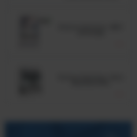
Komora laminarna - MSC
Advantage
Komora laminarna - Seria
MaxiSafe 2030i