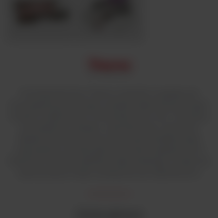
Owl EasyCast firmy Thermo Scientific to aparaty do
prowadzenia poziomego rozdziału elektroforetycznego
kwasów nukleinowych. Konstrukcja „all-in-one” umożliwia
prowadzenie rozdziału i wylewanie żelu w komorze
aparatu bez konieczności stosowania dodatkowego
wyposażenia. Szeroka gama rozmiarów aparatów Owl
EasyCast umożliwia dobranie odpowiedniego modelu do
wykonywanych analiz i przepustowości laboratorium.
Cechy główne