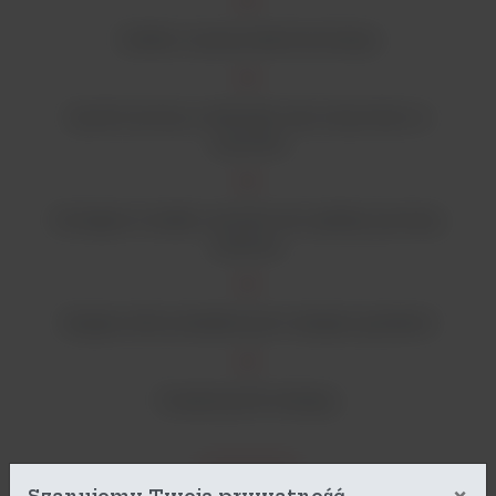
Solidna i wytrzymała konstrukcja
System prosty w obsłudze oraz utrzymaniu w
czystości
Dostępne modele z portami do szybkiej wymiany
buforów
Bogata oferta dodatkowych rodzajów grzebieni
Gwarancja 36 miesięcy
Szanujemy Twoją prywatność