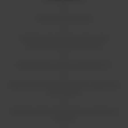
Szczelna komora buforowa
Możliwość wylewania żelu bez konieczności
stosowania dodatkowych akcesoriów
Saneczki przepuszczające promieniowanie UV
Nadrukowana, fluorescencyjna linijka do szybkiej oceny
pozycji prążków
Możliwość instalacji 2 lub 4 grzebieni (w zależności od
rozmiaru)