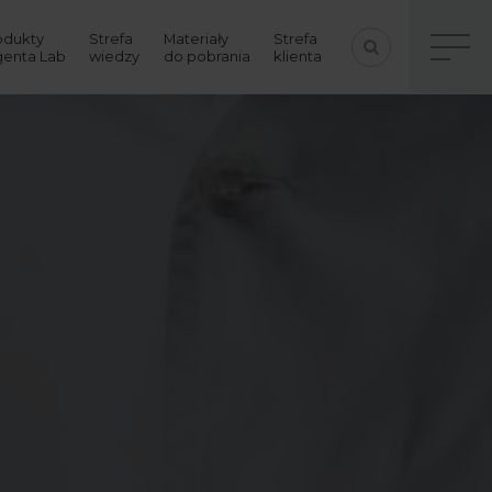
odukty
Strefa
Materiały
Strefa
genta Lab
wiedzy
do pobrania
klienta