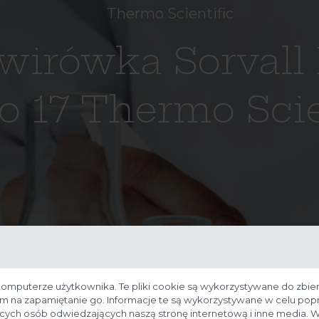
Thermo Scientific
wirówka Sorvall
o 17 Thermo Scie
komputerze użytkownika. Te pliki cookie są wykorzystywane do zbier
nam na zapamiętanie go. Informacje te są wykorzystywane w celu po
ących osób odwiedzających naszą stronę internetową i inne media. W