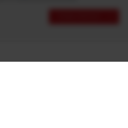
POZNAJ PRODUKT
Argenta
Telef
Spółka z ograniczoną
tel. 
odpowiedzialnością
fax. 
ul. Człuchowska 6, 60-434 Poznań
zobacz na mapie
E-mai
Sąd Rejonowy Poznań - Nowe Miasto
arge
i Wilda w Poznaniu VIII Wydział
Gospodarczy
KRS nr 0000970784