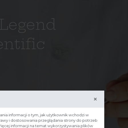
 Legend
ntific
×
ania informacji o tym, jak użytkownik wchodzi w
prawy i dostosowania przeglądania strony do potrzeb
ięcej informacji na temat wykorzystywania plików