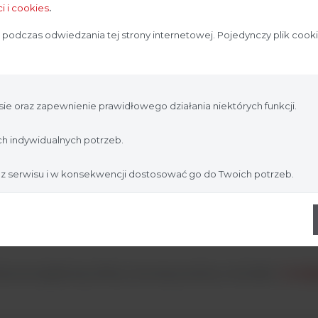
i i cookies
.
Strona przeznaczona dla profesjonalistów
 podczas odwiedzania tej strony internetowej. Pojedynczy plik cook
Strona, na której się znajdujesz, zawiera treści przeznaczone
dla profesjonalistów z branży medycznej. Potwierdź, że
jesteś profesjonalistą:
ie oraz zapewnienie prawidłowego działania niektórych funkcji.
Nie jestem
Tak, jestem
h indywidualnych potrzeb.
 z serwisu i w konsekwencji dostosować go do Twoich potrzeb.
ia szczegółowej oferty cenowej prosimy o kontakt:
media@