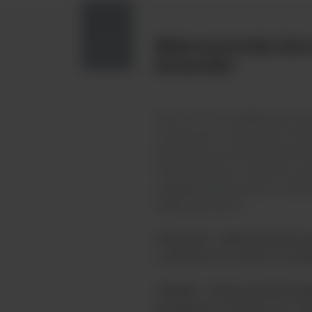
Mikrowirówka Sorv
1
Scientific
Micro 17, to kompaktowa wirów
codziennych, rutynowych eksp
parametry wirowania zapewnia
otrzymywanych wyników, a sz
znajdują zastosowanie w labor
diagnostycznych.
75002430 - Mikrowirówka Sor
z rotorem 24 x 1,5/2,0 ml i p
11516873 - Mikrowirówka Fis
komplecie z rotorem 24 x 1,5