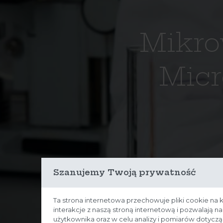
Mikro
Micr
Szanujemy Twoją prywatność
Ta strona internetowa przechowuje pliki cookie na 
interakcje z naszą stroną internetową i pozwalają 
użytkownika oraz w celu analizy i pomiarów dotycz