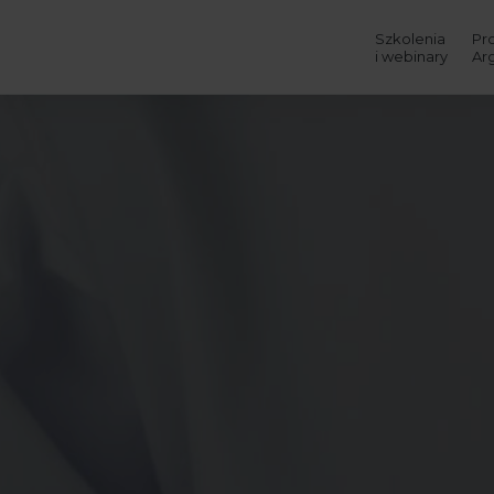
Szkolenia
Pr
i webinary
Ar