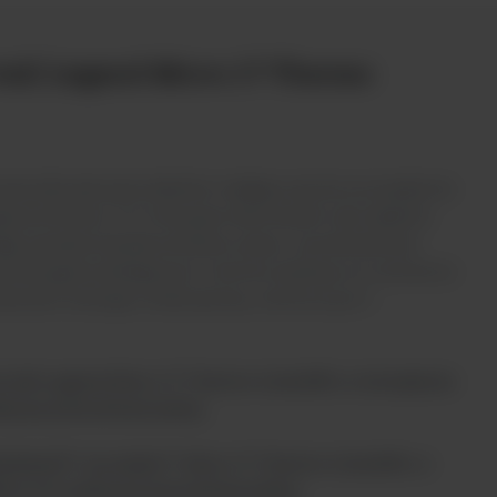
all Legend Micro 17 Thermo
ka laboratoryjna idealnie nadająca się do prowadzenia
erymentów. Ich intuicyjne sterowanie oraz stabilne
ją wysokie bezpieczeństwo pracy i powtarzalność
eroka gama dostępnych rotorów sprawia, że wirówki te
atoriach biologii molekularnej, chemicznych i
vall Legend Micro 17 Thermo Scientific w komplecie
okrywą areozoloszczelną.
herbrand™ accuSpin™ Micro 17 Thermo Scientific w
/2,0 ml i pokrywą areozoloszczelną.