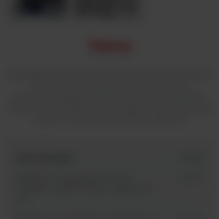
Wytrząsarki stołowe Thermo Scientific Solaris Inkubowane
i Chłodzone łączą ergonomiczną konstrukcję z
kluczowymi ulepszeniami funkcji, takimi jak chłodzenie
Peltiera, system elektroniczny, programowalny wyświetlacz
i łatwa do czyszczenia konstrukcja platformy.
Nazwa produktu
id SKU
Inkubator z wytrząsaniem Thermo
SK2001
Scientific™ Solaris™ 2000 I, platforma 11”
x 14”