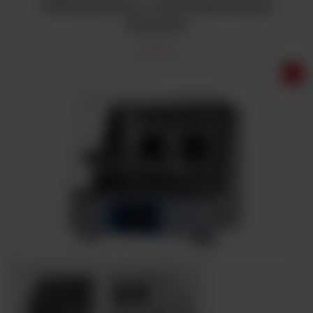
Inkubatory z wytrząsaniem
Solaris