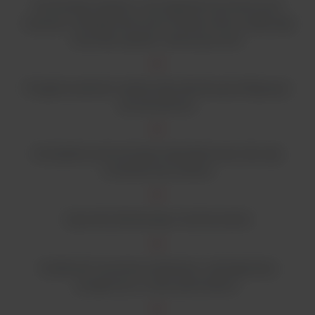
Konstrukcja zgodna z wymaganiami pomieszczeń
czystych, oferująca kluczowe funkcje, które zwiększają
kontrolę cząstek i zanieczyszczeń
Programowalność użytkownika dla łatwej konfiguracji i
powtarzalności
Kompaktowa konstrukcja zaprojektowana tak, aby
zmieściła się na blacie
Łączność dla łatwego monitorowania
Możliwość tworzenia, pobierania i udostępniania
programów w wielu jednostkach