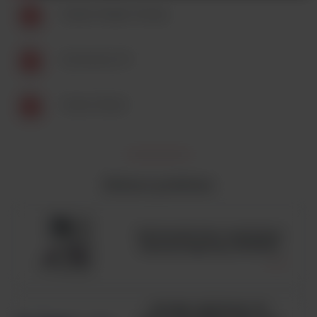
Solaris Shaker Family
Accessory Fit
Green Sheet
Zobacz podobne
Automatyczny analizator
hematologiczny BC6200
HUGH-LEIFSON OF