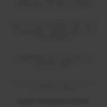
24 godziny, aby umożliwić płynne i równomierne
wytrząsanie dużymi lub nierównymi ładunkami
Czujnik nierównomiernego obciążenia zatrzymuje ruch
platformy po wykryciu nadmiernych drgań, a alarmy
wizualne/dźwiękowe sygnalizują, dopóki stan nie
zostanie skorygowany
Funkcja łagodnego startu eliminuje nagłe starty i
zatrzymania, rozpryskiwanie zawartości naczynia lub
zamoczenie zamknięć
Wiodąca na rynku gwarancja: 2 lata, 5 lat na części i 10
lat na mechanizm napędowy
Zgodny z Środowiska GLP/GMP