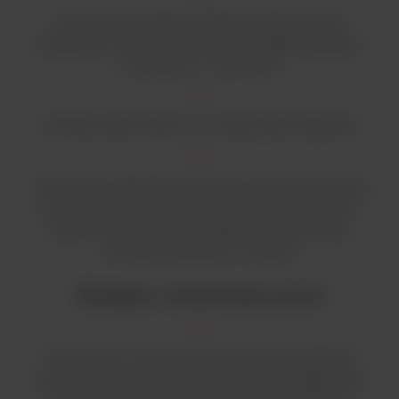
Kolorowy wyświetlacz dotykowy jest łatwy do
odczytania, umożliwiając wyraźny podgląd prędkości,
temperatury i czasu pracy
Interfejs użytkownika ma 10 opcjonalnych języków
Wbudowany kalkulator orbitalny pomaga w konwersji
protokołów zaprojektowanych z różnymi orbitami i
szacowaniu ustawionej prędkości potrzebnej do
uzyskania podobnych wyników
Wydajna i niezawodna praca
Niezawodny, wytrzymały mechanizm potrójnego
mimośrodu zapewnia pracę czasową lub ciągłą przez