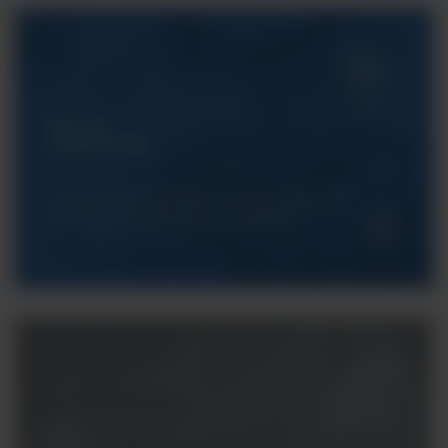
Serwis
ArgentaLab
Gwarantujemy Państwu pełne wsparcie
techniczne dla naszych urządzeń.
Masz