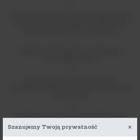
Kontrole dostępu i historyczne monitorowanie alertów,
alarmów i dzienników interakcji w celu zapewnienia
większego bezpieczeństwa i powtarzalności
Połączenia USB i Ethernet do monitorowania i
wyprowadzania danych
Uszczelniony system elektroniczny w celu
zminimalizowania generowania cząstek i zmniejszenia
zanieczyszczeń
Zaokrąglone rogi, łatwe do usunięcia platformy oraz
uszczelniona obudowa silnika i wibratora chronią
×
Szanujemy Twoją prywatność
mechanizm napędowy przed szkodliwymi wyciekami,
upraszczają czyszczenie i kontrolę zanieczyszczeń