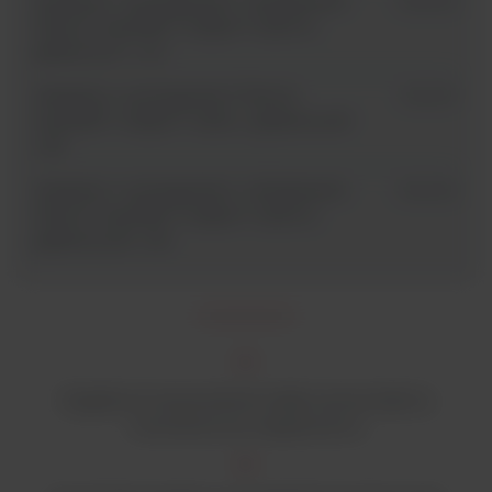
Inkubator z wytrząsaniem i chłodzeniem
SK2002
Thermo Scientific™ Solaris™ 2000 R,
platforma 11” x 14”
Inkubator z wytrząsaniem Thermo
SK4001
Scientific™ Solaris™ 4000 I, platforma 18”
x 18”
Inkubator z wytrząsaniem i chłodzeniem
SK4002
Thermo Scientific™ Solaris™ 4000 R,
platforma 18” x 18”
Wyjątkowa niezawodność dzięki wytrzymałemu
mechanizmowi napędowemu