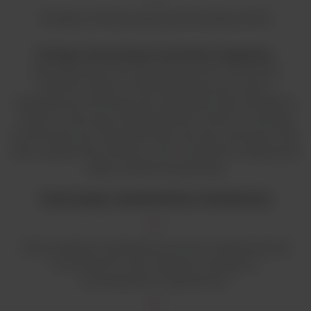
Wiodąca w branży gwarancja dla spokoju ducha
Potrójny mimośrodowy mechanizm napędowy
,
zaprojektowany tak, aby pracować przy obniżonym
poziomie hałasu, został zbudowany przy użyciu
sprawdzonej technologii, aby obsługiwać duże obciążenia,
zawsze utrzymując stałą wydajność. Pasek nie wymaga
konserwacji i jest zaprojektowany tak, aby wytrzymać cały
okres użytkowania shakera, a sam mechanizm shakera jest
objęty wydłużoną gwarancją.
Intuicyjny wyświetlacz dotykowy
Twórz, pobieraj i udostępniaj na innych urządzeniach do
99 programów, aby zwiększyć wydajność i
powtarzalność w laboratorium