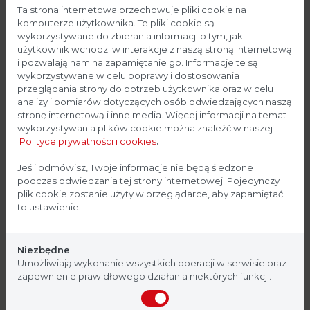
Ta strona internetowa przechowuje pliki cookie na
komputerze użytkownika. Te pliki cookie są
Poprawione wrażenia użytkownika
wykorzystywane do zbierania informacji o tym, jak
użytkownik wchodzi w interakcje z naszą stroną internetową
i pozwalają nam na zapamiętanie go. Informacje te są
wykorzystywane w celu poprawy i dostosowania
Wstrząsarki stołowe Solaris z inkubacją i/lub
przeglądania strony do potrzeb użytkownika oraz w celu
chłodzeniem wykorzystują przyjazne dla środowiska
analizy i pomiarów dotyczących osób odwiedzających naszą
chłodzenie Peltiera bez czynnika chłodniczego, które
stronę internetową i inne media. Więcej informacji na temat
wykorzystywania plików cookie można znaleźć w naszej
zużywa o 58% mniej energii w porównaniu ze
Polityce prywatności i cookies
.
starszymi modelami z tradycyjnymi konstrukcjami
sprężarek
Strona przeznaczona dla
Jeśli odmówisz, Twoje informacje nie będą śledzone
podczas odwiedzania tej strony internetowej. Pojedynczy
profesjonalistów
plik cookie zostanie użyty w przeglądarce, aby zapamiętać
to ustawienie.
Ergonomiczne uchwyty, ukryte zawiasy pokrywy i
duże, przezroczyste pokrywy akrylowe umożliwiają
Strona, na której się znajdujesz, zawiera treści
łatwy dostęp do platformy przy mniejszym obciążeniu
przeznaczone dla profesjonalistów z branży
Niezbędne
nadgarstków i dłoni
medycznej. Potwierdź, że jesteś profesjonalistą:
Umożliwiają wykonanie wszystkich operacji w serwisie oraz
zapewnienie prawidłowego działania niektórych funkcji.
Zaprojektowane tak, aby pracować przy obniżonym
Nie jestem
Tak, jestem