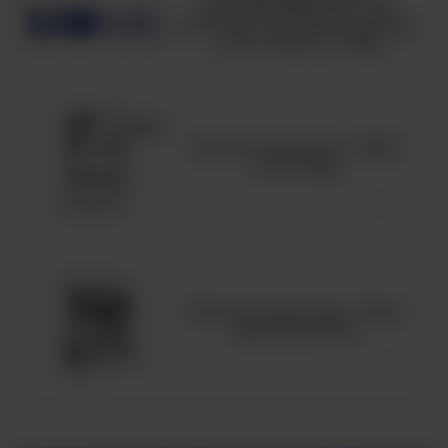
GLUCOSE MEDIUM, ISO,
pożywka OF medium zgodna
z ISO 21528, op. 500g
Komora laminarna - MSC
Advantage
Komora laminarna - Seria
MaxiSafe 2030i