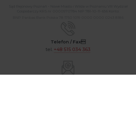
Sąd Rejonowy Poznań - Nowe Miasto i Wilda w Poznaniu VIII Wydział
Gospodarczy KRS nr 0000970784 NIP 781-10-11-656 Konto:
BNP Paribas Bank Polska 78 1750 1019 0000 0000 0243 8186
Telefon / Fax
tel.
+48 515 034 363
E-mail
argentalab@argenta.com.pl
© 2026 / Argenta Sp. z o.o. Wszelkie prawa zastrzeżone
/
Polityka prywatności