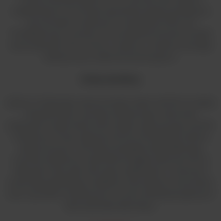
cieplarnianych, ile emituje się podczas jazdy przeciętnym
samochodem osobowym na dystansie 3000 mil.
Przekłada się to również na oszczędność kosztów energii
wynoszącą 181 USD rocznie, w oparciu o stawki za energię
elektryczną w sektorze komercyjnym.
Mniej szkodliwy
Oprócz mniejszego zużycia energii, Solaris 4000R ma układ
chłodzenia bez czynnika chłodniczego. Natomiast
poprzedni model MaxQ 4000 shaker wykorzystuje czynnik
chłodniczy R-134a. Agencja Ochrony Środowiska Stanów
Zjednoczonych i Komisja Europejska zidentyfikowały
czynniki chłodnicze wodorofluorowęglowodorowe (HFC),
takie jak R-134a, jako silne gazy cieplarniane o znacznym
potencjale globalnego ocieplenia. Wycofujemy stosowanie
tych czynników chłodniczych na rzecz bardziej przyjaznych
dla środowiska alternatyw.