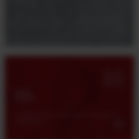
pytania?
Potrzebujesz konsultacji z naszym specjalistą?
Skontaktuj się z nami.
Strefa
klienta
Certyfikaty, karty charakterystyki oraz katalogi
produktowe