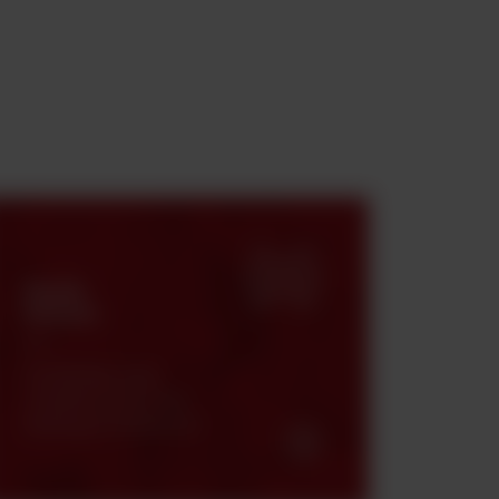
Strefa
klienta
Certyfikaty, karty
charakterystyki oraz
katalogi produktowe