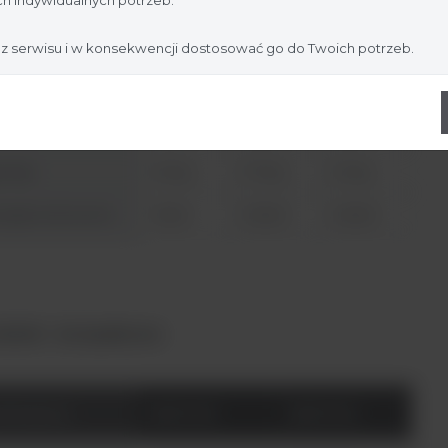
≤ 25 min
 nagrzewania
≤ 20 min 30°C do 130°C
30°C do
 z serwisu i w konsekwencji dostosować go do Twoich potrzeb.
130°C
ry (szer. x wys. x
200 x 100
200 x 100
200 x 100
 mm
x 373
x 403
x 535
 (kg)
3,4 kg
3,7 kg
5,1 kg
gane akcesoria
1 blok
2 bloki
4 bloki
bloki – kompaktowe
atalogowy
88871003
88871004