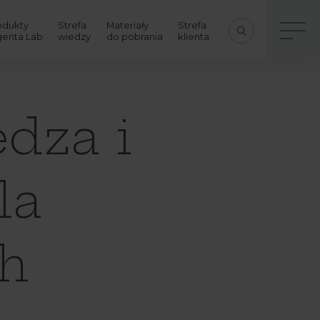
odukty
Strefa
Materiały
Strefa
genta Lab
wiedzy
do pobrania
klienta
dza i
la
h