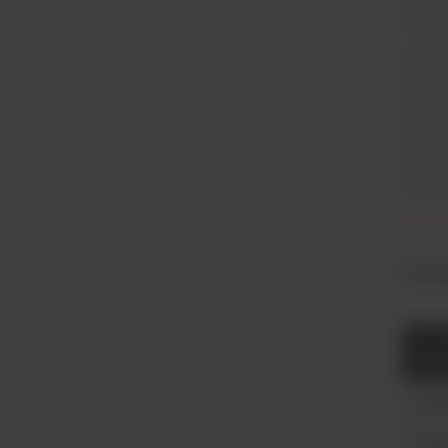
Termo
Therm
zosta
myślą
zasto
labor
tempe
dosto
Termo
Nr k
Rodz
Zakr