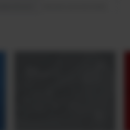
gane akcesoria
Bloki pełen, połowa lub ćwiartka
Masz
pytania?
Potrzebujesz
konsultacji z naszym
specjalistą? Skontaktuj
się z nami.