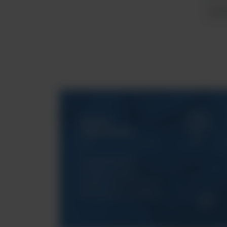
Wyma
Serwis
ArgentaLab
Gwarantujemy
Państwu pełne
wsparcie techniczne
dla naszych urządzeń.