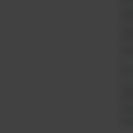
Dokł
temp
Jedn
przy
Zega
Czas
Wymia
x gł.
Waga
Poje