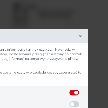
Komora laminarna
- MSC Advantage
×
Komora laminarna
ania informacji o tym, jak użytkownik wchodzi w
- Seria MaxiSafe
prawy i dostosowania przeglądania strony do potrzeb
2030i
ięcej informacji na temat wykorzystywania plików
ie zostanie użyty w przeglądarce, aby zapamiętać to