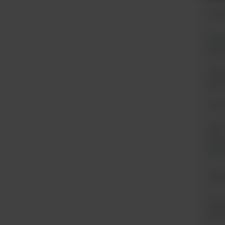
Zakr
Dokł
temp
Jedn
przy
Czas
(30°
temp
jedn
Waga
Wymia
gł.)