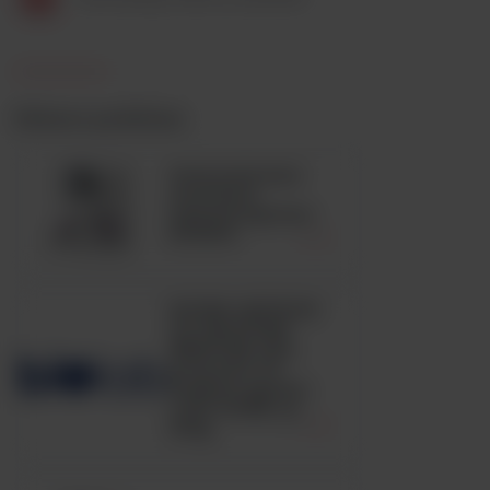
Zobacz podobne
Automatyczny
analizator
hematologiczny
BC6200
HUGH-LEIFSON
OF GLUCOSE
MEDIUM, ISO,
pożywka OF
medium zgodna
z ISO 21528, op.
500g