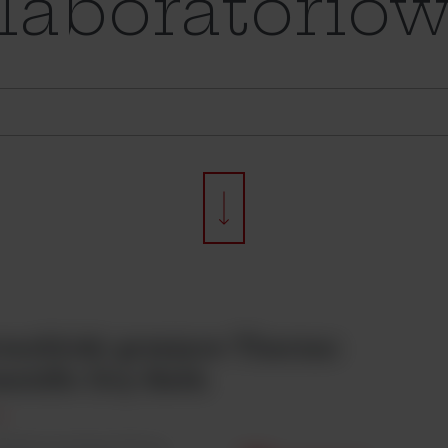
laboratorió
mobloki grzejace Thermo
entific Dry Bath