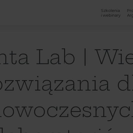
Szkolenia
Pr
i webinary
Ar
nta Lab | Wie
ozwiązania d
nowoczesnyc