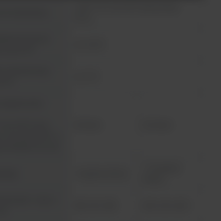
Od RT +2°C do 100°C (przy temp.
es temperatury
25°C)
adność kontroli
≤+/- 0,5°C
. przy 37°C
orodność temp.
≤+/- 5°C
 37°C
 nagrzewania
C do 100°C przy
16 minut
20 minut
. otoczenia 25°C, z
ym blokiem 0,2 ml)
<1,5 kg (bez
 (kg)
<1 kg (bez bloku)
bloku)
ry (szer. x wys. x
185 x 25 x 185
200 x 25 x 200
 mm