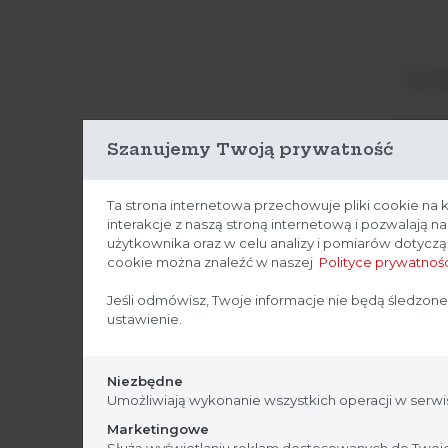
Termo
Szanujemy Twoją prywatność
Nr k
Ta strona internetowa przechowuje pliki cookie na 
Rodz
interakcje z naszą stroną internetową i pozwalają 
użytkownika oraz w celu analizy i pomiarów dotycz
Zakr
cookie można znaleźć w naszej
Polityce prywatnośc
Dokł
Jeśli odmówisz, Twoje informacje nie będą śledzone
temp
ustawienie.
Jedn
Niezbędne
przy
Umożliwiają wykonanie wszystkich operacji w serwis
Zakr
Marketingowe
Służą wyświetlaniu reklam dostosowanych do Twoic