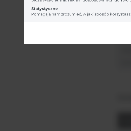
Statystyczne
Czas
Pomagają nam zrozumieć, w jaki sposób korzystasz
Wymia
gł.)
Waga
Wyma
Termo
Nr k