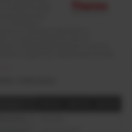
bloki grzejące firmy
o Scientific Dry Bath
ły zaprojektowane z
 o uniwersalnym
sowaniu w codziennych aplikacjach w
atorium. Zapewniają stabilne warunki
ratury, a dostępna gama statywów umożliwia
sowanie urządzenia do indywidualnych potrzeb.
bloki – modele cyfrowe
atalogowy
88870004
88870005
88870006
aj kontrolera
Cyfrowy PID
es temperatury
Od RT +5°C do 130°C