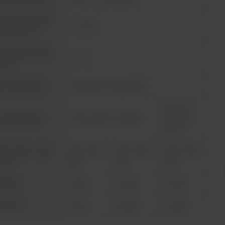
adność kontroli
≤+/- 0,5°C
. przy 37°C
orodność temp.
≤+/- 1°C
 37°C
r czasu pracy
0-99:59 min / tryb ciągły
≤ 25 min
 nagrzewania
≤ 20 min 30°C do 130°C
30°C do
130°C
ry (szer. x wys.
200 x 100 x
200 x 100 x
200 x 100 x
) mm
288
318
450
 (kg)
2,9 kg
3,3 kg
4,7 kg
mność
1 blok
2 bloki
4 bloki