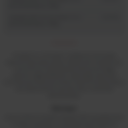
komora laminarna II klasy
Herasafe 2025 1.8 Cross beam UV-C -
51033318
komora laminarna II klasy
Dostępna w 4 rozmiarach. Inteligentna technologia
zapewnia optymalną izolację i efektywność energetyczną.
Autonomiczne funkcje bezpieczeństwa pomagają
zapewnić ciągłą dokładność, zapewniając optymalną
ochronę przed zanieczyszczeniem poprzez kompensację w
celu dopasowania do sposobu pracy i środowiska
laboratoryjnego.
Ekologia
Komory Thermo Scientific Herasafe 2030i są projektowane
z myślą o środowisku i umożliwiają naszym klientom