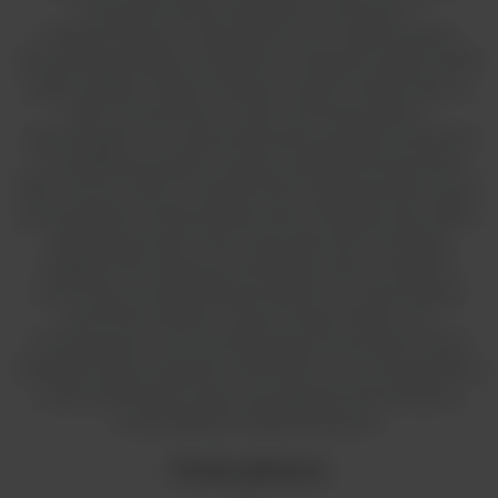
uczynienie świata zdrowszym, czystszym i
bezpieczniejszym. Wyposażone są w opatentowaną
konstrukcję przepływu powietrza i energooszczędne silniki
prądu stałego mogą zmniejszyć zużycie energii nawet o
68% w porównaniu z innymi porównywalnymi
technologiami. Ten zoptymalizowany przepływ powietrza
ma dodatkową zaletę w postaci wydłużenia żywotności
filtra. Komory Thermo Scientific BSC obejmują wiele innych
przemyślanych funkcji efektywności energetycznej, takich
jak tryb gotowości, który automatycznie zmniejsza
prędkość dmuchawy po zamknięciu okna. Podobnie,
automatyczna dezynfekcja światłem UV optymalizuje
żywotność żarówki i zużycie energii. Wpływ tych
innowacyjnych cech konstrukcyjnych powoduje roczną
redukcję zużycia energii do 2405 kWh (1,7 tony ekwiwalentu
CO2) na jednostkę, niższe wymagania konserwacyjne i
mniej odpadów eksploatacyjnych.
Cechy główne: