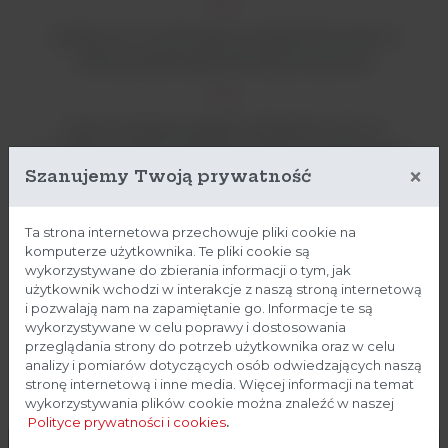
Lampy UV-C montowane w ścianach bocznych z
osłoną, gwarantują 100% pokrycie komory
Jasne, energooszczędne oświetlenie LED, co
zmniejsza ryzyko zmęczenia, często występującego
×
Szanujemy Twoją prywatność
przy użyciu standardowego oświetlenia
fluorescencyjnego.
Ta strona internetowa przechowuje pliki cookie na
komputerze użytkownika. Te pliki cookie są
Szklane ściany/okna boczne zapewniają jasne miejsce
wykorzystywane do zbierania informacji o tym, jak
użytkownik wchodzi w interakcje z naszą stroną internetową
do pracy.
i pozwalają nam na zapamiętanie go. Informacje te są
wykorzystywane w celu poprawy i dostosowania
przeglądania strony do potrzeb użytkownika oraz w celu
Elektrycznie sterowana szyba frontowa ze szczeliną
analizy i pomiarów dotyczących osób odwiedzających naszą
stronę internetową i inne media. Więcej informacji na temat
roboczą 200 mm zapewnia optymalną użyteczność i
wykorzystywania plików cookie można znaleźć w naszej
wydajność. Komora wyposażona jest w akumulator,
Polityce prywatności i cookies
.
aby umożliwić zamknięcie w przypadku awarii zasilania.