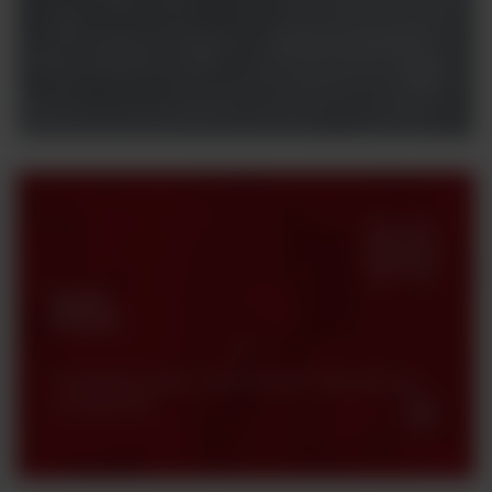
Potrzebujesz konsultacji z naszym specjalistą?
Skontaktuj się z nami.
Strefa
klienta
Certyfikaty, karty charakterystyki oraz katalogi
produktowe