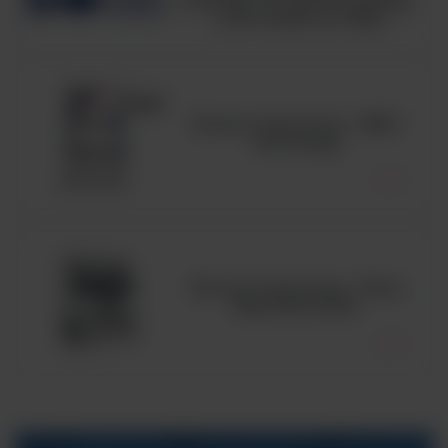
pożywka OF medium zgodna
z ISO 21528, op. 500g
Komora laminarna - MSC
Advantage
Komora laminarna - Seria
MaxiSafe 2030i