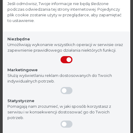
Strona przeznaczona dla
Jeśli odmówisz, Twoje informacje nie będą śledzone
podczas odwiedzania tej strony internetowej. Pojedynczy
profesjonalistów
plik cookie zostanie użyty w przeglądarce, aby zapamiętać
Szyba frontowa posiada możliwość całkowitego
to ustawienie.
odchylenia, pozwala to na łatwy dostęp do wnętrza
Strona, na której się znajdujesz, zawiera treści
oraz umożliwia łatwe czyszczenie i dezynfekcję
przeznaczone dla profesjonalistów z branży
komory.
Niezbędne
medycznej. Potwierdź, że jesteś profesjonalistą:
Umożliwiają wykonanie wszystkich operacji w serwisie oraz
zapewnienie prawidłowego działania niektórych funkcji.
Dwa podłokietniki ze stali nierdzewnej dostarczane w
Nie jestem
Tak, jestem
standardzie (dostępne opcjonalne ergonomiczne
Marketingowe
podłokietniki żelowe).
Służą wyświetlaniu reklam dostosowanych do Twoich
indywidualnych potrzeb.
Konfigurowalne blaty robocze – w standardzie
wykonany z 30 centymetrowych segmentów
Statystyczne
stalowych
Pomagają nam zrozumieć, w jaki sposób korzystasz z
serwisu i w konsekwencji dostosować go do Twoich
potrzeb.
Standardowo 2 gniazda zasilania zamontowane na
tylnej ścianie, sterowane z panelu przedniego.