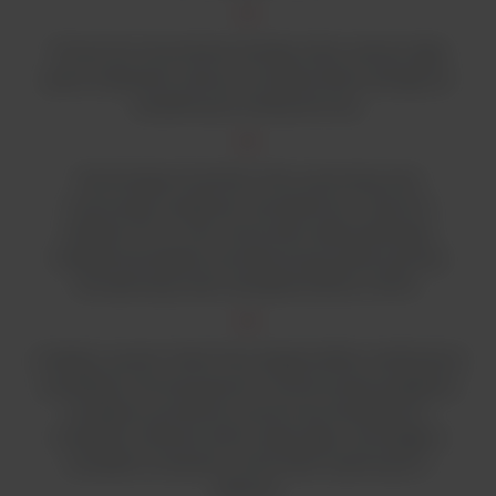
Prosty do zrozumienia interfejs, który zawsze daje
jasne wskazanie statusu umożliwia łatwy dostęp do
zasadniczych funkcji komory.
Technologia SmartFlow Plus automatycznie
równoważy wydajność wentylatorów z dwoma
silnikami DC w celu utrzymania odpowiedniego
natężenia przepływu powietrza przy jednoczesnej
kompensacji stanu obciążenia filtrów HEPA.
Unikalny system DAVe Plus (Digital Airflow Verification)
weryfikuje ochronę poprzez monitorowanie prędkości
przepływu powietrza za pomocą niezależnych
czujników ciśnienia, które wykrywają i ostrzegają o
wszelkich zmianach w komorach wylotowych i
dolnych.