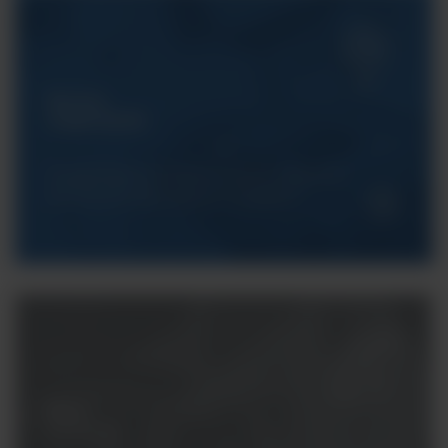
Serwis
ArgentaLab
Gwarantujemy Państwu pełne wsparcie
techniczne dla naszych urządzeń.
Masz
pytania?