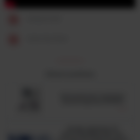
Herasave 2025
Green-Fact-Sheet
Zobacz podobne
Automatyczny analizator
hematologiczny BC6200
HUGH-LEIFSON OF
GLUCOSE MEDIUM, ISO,