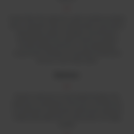
Smart Clean Plus zapewnia w pełni otwierane przednie
okno z zawiasami, które umożliwia łatwe czyszczenie i
dezynfekcję z pełnym dostępem do przestrzeni
wewnętrznej komory; pełne otwarcie umożliwia
również dostęp do komory w celu dokładnego
oczyszczenia i dostępu do wszystkich powierzchni
komory, w tym ściany tylnej.
Budowa:
Wnętrze wykonane ze stali nierdzewnej klasy 304,
odpornej na uszkodzenia chemiczne i mechaniczne;
szczotkowane i piaskowane wykończenie zapewnia
maksymalną odporność na zarysowania i nie odbija
światła.