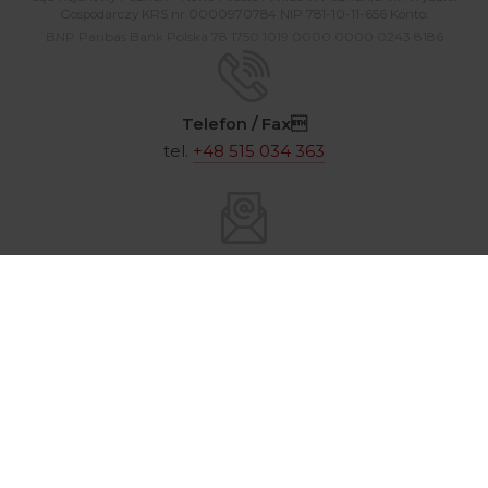
Gospodarczy KRS nr 0000970784 NIP 781-10-11-656 Konto:
BNP Paribas Bank Polska 78 1750 1019 0000 0000 0243 8186
Telefon / Fax
tel.
+48 515 034 363
E-mail
argentalab@argenta.com.pl
© 2026 / Argenta Sp. z o.o. Wszelkie prawa zastrzeżone
/
Polityka prywatności