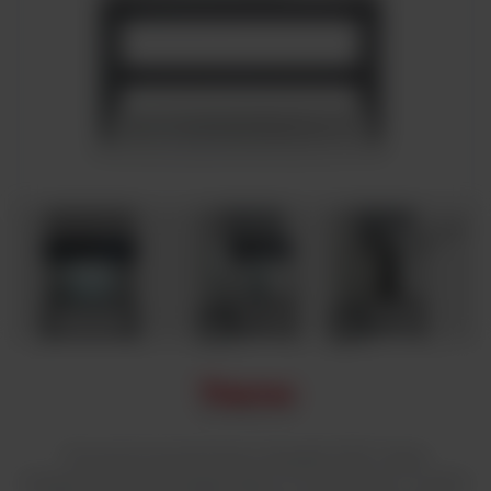
Nowa komora laminarna Herasafe 2025 II klasy
bezpieczeństwa biologicznego to nowoczesne i w pełni