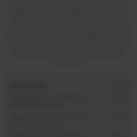
zautomatyzowane komory z pionowym laminarnym
przepływem powietrza i spełniające wymogi normy EN
12469. Zapewnia ochronę osób, próbek i środowiska.
Dzięki zastosowaniu materiałów o wysokiej jakości oraz
systemu filtracji o podwyższonej wydajności zapewniają
ponadprzeciętny poziom ochrony środowiska i operatora
oraz sterylne miejsce pracy. Lampy Cross Beam UV-C
montowane w ścianach bocznych, gwarantują 100%
pokrycie komory.
Nazwa produktu
id SKU
Herasafe 2025 0.9 Cross beam UV-C -
51033315
komora laminarna II klasy
Herasafe 2025 1.2 Cross beam UV-C -
51033316
komora laminarna II klasy
Herasafe 2025 1.5 Cross beam UV-C -
51033317