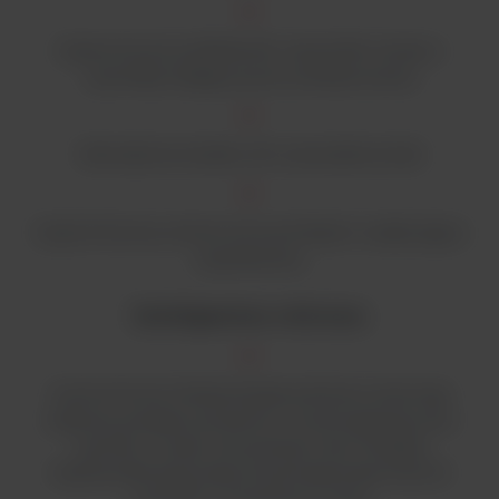
Ergonomiczny podłokietnik i opcjonalne wersje z
wyściółką nadającą się do autoklawowania
Wewnętrzne światła LED i przeszklone boki
Szyba frontowa umieszczona pod kątem zwiększająca
wygodę pracy
Inteligentna ochrona:
Autonomiczne funkcje bezpieczeństwa utrzymują
właściwy przepływ powietrza i monitorują krytyczne
warunki w czasie rzeczywistym bez interakcji
użytkownika (automatyczna kompensacja Thermo
Scientific™ SmartFlow™ Plus)