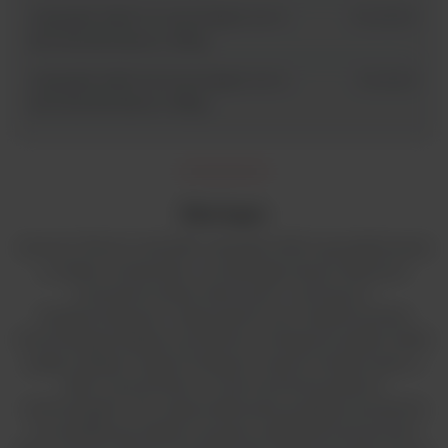
Herasafe 2030i 1.5 Cross beam UV-C -
51032330
komora laminarna II klasy
Herasafe 2030i 1.8 Cross beam UV-C -
51032331
komora laminarna II klasy
Ekologia
Komory Thermo Scientific Herasafe 2030i są projektowane
z myślą o środowisku i umożliwiają naszym klientom
uczynienie świata zdrowszym, czystszym i
bezpieczniejszym. Wyposażone są w opatentowaną
konstrukcję przepływu powietrza i energooszczędne silniki
prądu stałego mogą zmniejszyć zużycie energii nawet o
68% w porównaniu z innymi porównywalnymi
technologiami. Ten zoptymalizowany przepływ powietrza
ma dodatkową zaletę w postaci wydłużenia żywotności