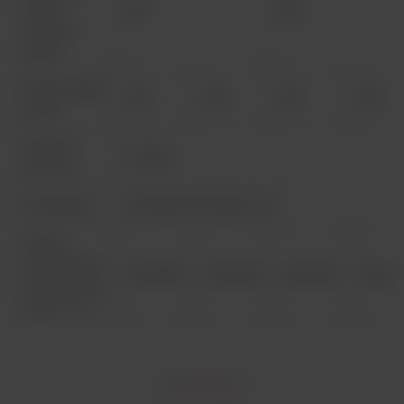
trybie
55
80
nocnym
[W/h]
Emisja ciepła
133
153
217
251
[W/h]
Stopień
1 / IP 20
ochrony
Certyfikaty
EN 12469, DIN 12980, TÜV
Numer
katalogowy z
51032328
51032329
51032330
510323
funkcją Cross
Beam UV-C