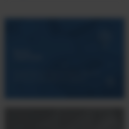
Serwis
ArgentaLab
Gwarantujemy Państwu pełne wsparcie
techniczne dla naszych urządzeń.