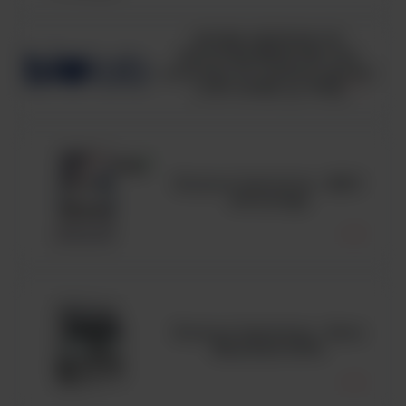
HUGH-LEIFSON OF
GLUCOSE MEDIUM, ISO,
pożywka OF medium zgodna
z ISO 21528, op. 500g
Komora laminarna - MSC
Advantage
Komora laminarna - Seria
MaxiSafe 2030i