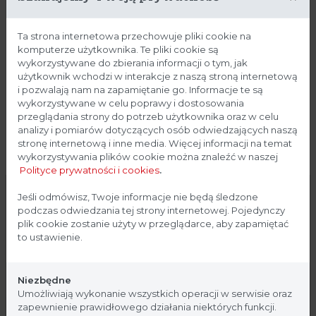
Wbudowana możliwość połączenia z chmurą Thermo
Ta strona internetowa przechowuje pliki cookie na
Fisher Scientific przez Wi-Fi. W regionach, w których
komputerze użytkownika. Te pliki cookie są
wykorzystywane do zbierania informacji o tym, jak
usługa jest dostępna, możesz połączyć się zdalnie za
użytkownik wchodzi w interakcje z naszą stroną internetową
pośrednictwem naszej aplikacji, aby sprawdzić stan
i pozwalają nam na zapamiętanie go. Informacje te są
sprzętu oraz otrzymywać alerty, alarmy i dziennik
wykorzystywane w celu poprawy i dostosowania
użytkownika.
przeglądania strony do potrzeb użytkownika oraz w celu
analizy i pomiarów dotyczących osób odwiedzających naszą
stronę internetową i inne media. Więcej informacji na temat
wykorzystywania plików cookie można znaleźć w naszej
Polityce prywatności i cookies
.
Strona przeznaczona dla
Jeśli odmówisz, Twoje informacje nie będą śledzone
podczas odwiedzania tej strony internetowej. Pojedynczy
profesjonalistów
Szerokość
plik cookie zostanie użyty w przeglądarce, aby zapamiętać
0,9
1,2
1,5
1,8
blatu [m]
to ustawienie.
Strona, na której się znajdujesz, zawiera treści
Wymiary
1000 x
1300 x
1600 x
1900 x
przeznaczone dla profesjonalistów z branży
Niezbędne
zew. (szer. x
1536 x
1536 x
1536 x
1536 x
medycznej. Potwierdź, że jesteś profesjonalistą:
Umożliwiają wykonanie wszystkich operacji w serwisie oraz
wys. x gł.)
870
870
870
870
zapewnienie prawidłowego działania niektórych funkcji.
[mm]