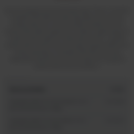
Komory bezpieczeństwa biologicznego Thermo Scientific
Herasafe 2030i (BSC) zostały zaprojektowane tak, aby
zmaksymalizować ochronę próbek i bezpieczeństwo
użytkownika dzięki wyjątkowym środkom ograniczającym,
a jednocześnie zapewnić doskonały komfort i wygodę
użytkownika. Przełomowe innowacje i bezprecedensowe
funkcje sprawiają, że Herasafe 2030i BSC jest naszą
najbardziej zaawansowaną technologicznie i przyjazną
użytkownikowi komorą klasy II.
Nazwa produktu
id SKU
Herasafe 2030i 0.9 Cross beam UV-C -
51032328
komora laminarna II klasy
Herasafe 2030i 1.2 Cross beam UV-C -
51032329
komora laminarna II klasy