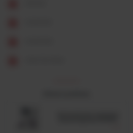
Broszura
SmartNote1
SmartNote2
Green-Fact-Sheet
Zobacz podobne
Automatyczny analizator
hematologiczny BC6200