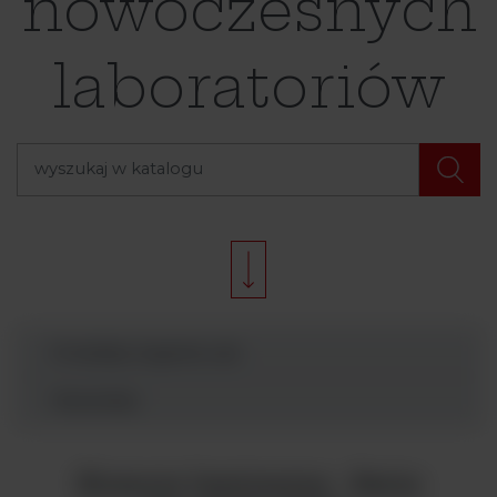
nowoczesnych
laboratoriów
Produkty Argenta Lab
Wyszukaj
Komora laminarna - Seria