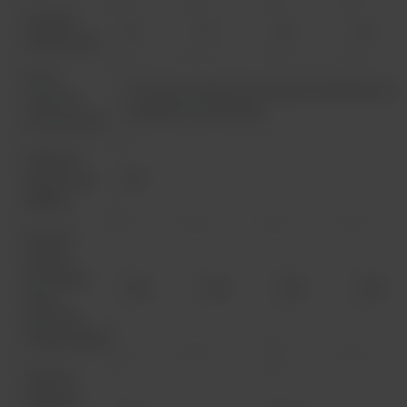
Gniazda
2
2
4
4
elektryczne
Porty
2 orwory na zawory oraz otwór Smart Port na
zaworów
każdej bocznej ścianie
serwisowych
Ciśnienie
akustyczne
57
[dB(A)]
Zużycie
energii
(normalna
133
153
217
251
praca,
zapalone
światło) [W/h]
Zużycie
energii w