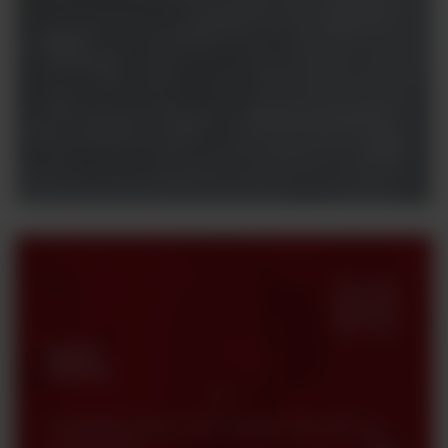
Masz
pytania?
Potrzebujesz konsultacji z naszym specjalistą?
Skontaktuj się z nami.
Strefa
klienta
Certyfikaty, karty charakterystyki oraz katalogi
produktowe