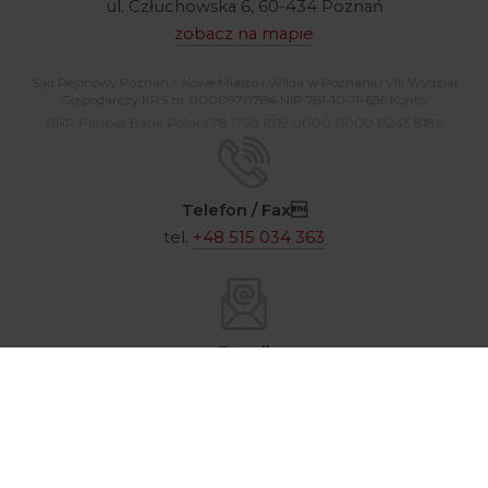
ul. Człuchowska 6, 60-434 Poznań
zobacz na mapie
Sąd Rejonowy Poznań - Nowe Miasto i Wilda w Poznaniu VIII Wydział
Gospodarczy KRS nr 0000970784 NIP 781-10-11-656 Konto:
BNP Paribas Bank Polska 78 1750 1019 0000 0000 0243 8186
Telefon / Fax
tel.
+48 515 034 363
E-mail
argentalab@argenta.com.pl
© 2026 / Argenta Sp. z o.o. Wszelkie prawa zastrzeżone