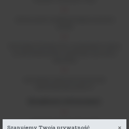
Cyfrowy system weryfikacji przepływu powietrza
(DAVe))
Technologia SmartClean Plus i wysokiej jakości wnętrze
ze stali nierdzewnej 316 L dla łatwego czyszczenia i
dezynfekcji
Samodzielnie regulowana intensywność
bakteriobójczego światła UV
Zarządzanie informacjami:
Standardowe wyjście danych USB
×
Szanujemy Twoją prywatność