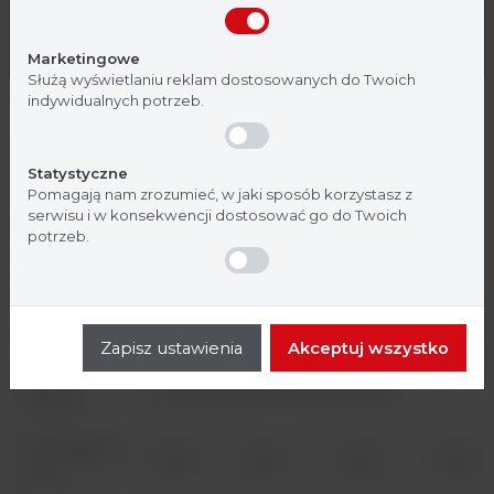
Nie jestem
Tak, jestem
Waga (kg)
170
200
230
280
Marketingowe
Służą wyświetlaniu reklam dostosowanych do Twoich
Waga
indywidualnych potrzeb.
transportowa
190
225
260
315
(kg)
Statystyczne
Szczelina
Pomagają nam zrozumieć, w jaki sposób korzystasz z
robocza
200
serwisu i w konsekwencji dostosować go do Twoich
[mm]
potrzeb.
Maksymalne
otwarcie
773
szyby [mm]
Zapisz ustawienia
Akceptuj wszystko
Rodzaj
H14 HEPA EN 1822, 99,995% MPPS
filtrów
Oświetlenie
1000
929
1500
1418
[lux]