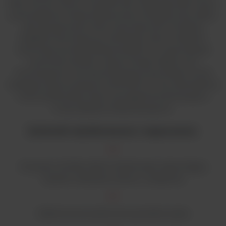
filtra. Komory Thermo Scientific BSC obejmują wiele innych
przemyślanych funkcji efektywności energetycznej, takich
jak tryb gotowości, który automatycznie zmniejsza
prędkość dmuchawy po zamknięciu okna. Podobnie,
automatyczna dezynfekcja światłem UV optymalizuje
żywotność żarówki i zużycie energii. Wpływ tych
innowacyjnych cech konstrukcyjnych powoduje roczną
redukcję zużycia energii do 2405 kWh (1,7 tony ekwiwalentu
CO2) na jednostkę, niższe wymagania konserwacyjne i
mniej odpadów eksploatacyjnych.
Łatwość użytkowania i ergonomia:
Intuicyjny interfejs ekranu dotykowego zapewniający
wyraźne wskazanie statusu i wydajności
Elektroniczne podnoszona przednia szyba