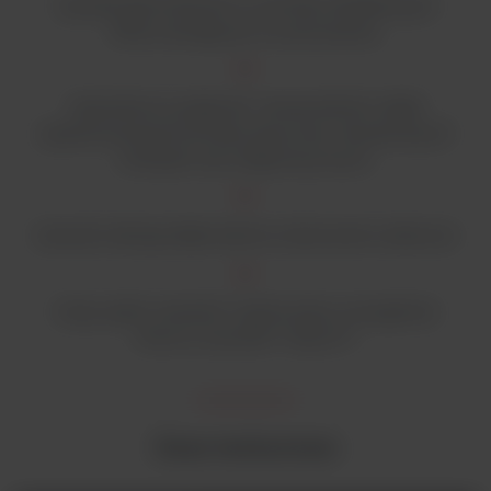
Szeroka gama łatwych w montażu dodatkowych
filtrów dostępnych na zamówienie
Sprawdzona wydajność i niezawodność, dzięki
opatentowanej konstrukcji optycznej i wbudowanych
funkcjach auto diagnostycznych
Łatwość obsługi dzięki dużemu, kolorowemu ekranowi
Duży wybór ustawień i trybów pracy w programie
Thermo Scientific™ SkanIt™
Dane techniczne