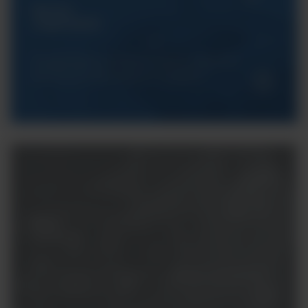
Serwis
ArgentaLab
Gwarantujemy Państwu pełne wsparcie
techniczne dla naszych urządzeń.
Masz
pytania?
Potrzebujesz konsultacji z naszym specjalistą?
Skontaktuj się z nami.