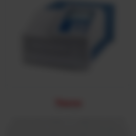
Czytnik płytek Multiskan FC to spektrofotometr VIS
przeznaczony do rutynowych pomiarów absorbancji w
wielu różnych doświadczeniach badawczych i klinicznych.