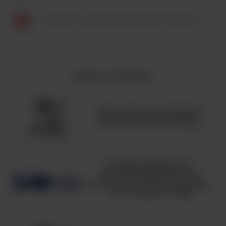
Broszura - czytniki płytek Thermo Scientific
Zobacz podobne
Automatyczny analizator
hematologiczny BC6200
HUGH-LEIFSON OF
GLUCOSE MEDIUM, ISO,
pożywka OF medium zgodna
z ISO 21528, op. 500g