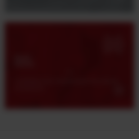
Strefa
klienta
Certyfikaty, karty charakterystyki oraz katalogi
produktowe