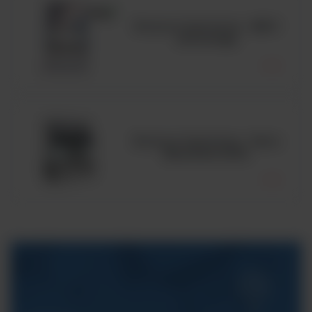
Komora laminarna - MSC
Advantage
Komora laminarna - Seria
MaxiSafe 2030i