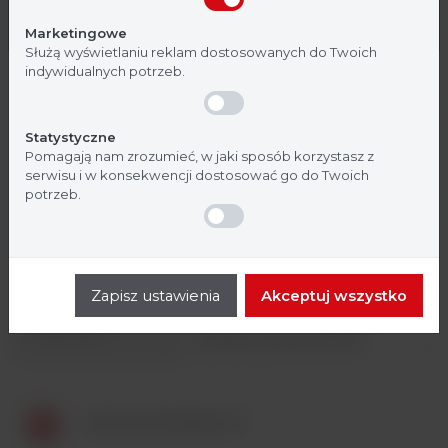
Nie jestem
Tak, jestem
normalnego
Marketingowe
Służą wyświetlaniu reklam dostosowanych do Twoich
Sterowanie z poziomu urządzenia
indywidualnych potrzeb.
Sterowanie (interfejs)
(moduł sterujący) lub
oprogramowania SkanIt Software
Statystyczne
Długość
40 cm
Pomagają nam zrozumieć, w jaki sposób korzystasz z
serwisu i w konsekwencji dostosować go do Twoich
Szerokość
29 cm
potrzeb.
Wysokość
22 cm
Gwarancja
1 rok
Zapisz ustawienia
Akceptuj wszystko
High contrast color display z
Wyświetlacz
rozdzielczością 480 x 272
Broszura Multiskan FC