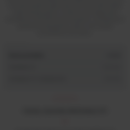
Umożliwia bardzo szybki odczyt do nawet 384 próbek.
Dzięki wbudowanemu modułowi auto-diagnostyki,
certyfikatom IQ/OQ/PQ oraz narzędziom weryfikacyjnym
gwarantuje wiarygodność, jakość oraz wysoką
powtarzalność pomiarów.
Nazwa produktu
id SKU
Multiskan FC
51119000
Multiskan FC z inkubatorem
51119100
Cechy czytnika Multiskan FC