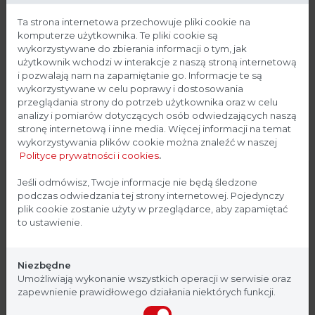
0 do 2,5 Abs, ± 2% (płytka 384-
dołkowa)
Ta strona internetowa przechowuje pliki cookie na
komputerze użytkownika. Te pliki cookie są
wykorzystywane do zbierania informacji o tym, jak
Zakres odczytu
0 do 6 Abs z rozdzielczością 0,001
użytkownik wchodzi w interakcje z naszą stroną internetową
i pozwalają nam na zapamiętanie go. Informacje te są
± 1% (0–3 Abs) lub ± 0,003 Abs
Dokładność (405 nm)
wykorzystywane w celu poprawy i dostosowania
± 0,2% (3-4 Abs)
przeglądania strony do potrzeb użytkownika oraz w celu
analizy i pomiarów dotyczących osób odwiedzających naszą
CV ≤ 0,2% (0,3–3 Abs)
stronę internetową i inne media. Więcej informacji na temat
Precyzja (405 nm)
CV ≤ 0,21% (3–4 Abs)
wykorzystywania plików cookie można znaleźć w naszej
Polityce prywatności i cookies
.
Linearne z regulacją
Wytrząsanie
Strona przeznaczona dla
Jeśli odmówisz, Twoje informacje nie będą śledzone
częstotliwości I amplitudy
podczas odwiedzania tej strony internetowej. Pojedynczy
profesjonalistów
plik cookie zostanie użyty w przeglądarce, aby zapamiętać
Możliwość pomiarów
to ustawienie.
Metody pomiaru
kinetycznych oraz pojedynczych
Strona, na której się znajdujesz, zawiera treści
typu endpoint
przeznaczone dla profesjonalistów z branży
Niezbędne
medycznej. Potwierdź, że jesteś profesjonalistą:
7 sekund (płytka 96-dołkowa) dla
Umożliwiają wykonanie wszystkich operacji w serwisie oraz
zapewnienie prawidłowego działania niektórych funkcji.
modułu szybkiego; 13 sekund
Czas odczytu
(płytka 96-dołkowa) dla modułu