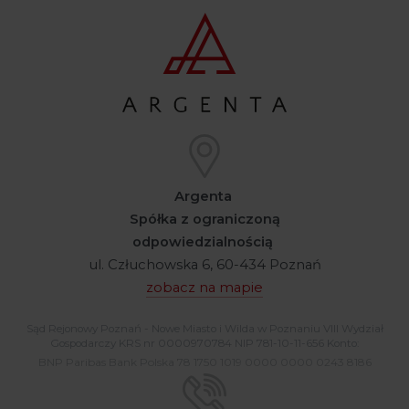
Argenta
Spółka z ograniczoną
odpowiedzialnością
ul. Człuchowska 6, 60-434 Poznań
zobacz na mapie
Sąd Rejonowy Poznań - Nowe Miasto i Wilda w Poznaniu VIII Wydział
Gospodarczy KRS nr 0000970784 NIP 781-10-11-656 Konto:
BNP Paribas Bank Polska 78 1750 1019 0000 0000 0243 8186