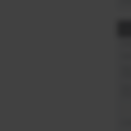
Prec
Para
Rodza
Wybór
Zakre
wzbu
Zakre
emisj
Czuł