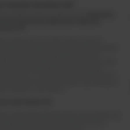
y czytnika Varioskan LUX
wielomodułowa budowa pozwala na odczyt:
absorbancji,
scencji, luminescencji, AlphaScreen / AlphaLISA,
scencji TRF.
ami podstawowymi są moduły służące pomiarom
ancji oraz fluorescencji. Urządzenie może być opcjonalnie
ażone w dodatkowe moduły oraz dyspensery do
nia odczynników, kontrolę gazu oraz temperatury i inne.
wany inkubator pozwala na ustalenie temperatury
cji w zakresie +4 ° C powyżej temperatury otoczenia do +
 Wbudowana jest również wytrząsarka o ruchu orbitalnym,
ąca w zakresie 6 – 1200 obr/min.
czny wybór długości fali
enie wybiera długość fali pomiarowej za pomocą filtrów lub
romatorów, w zależności od tego, która z nich jest
lna dla wybranej technologii pomiarowej