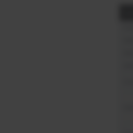
Para
Rodza
Wybór
Zakre
Zakr
Lini
Dokł