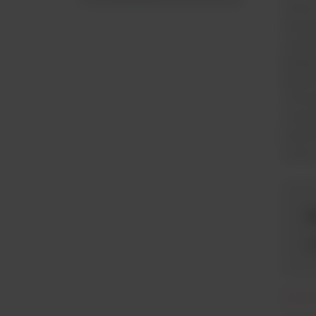
Therm
Vario
wszec
będąc
spekt
mikro
nieza
nawet
wielu
N
W