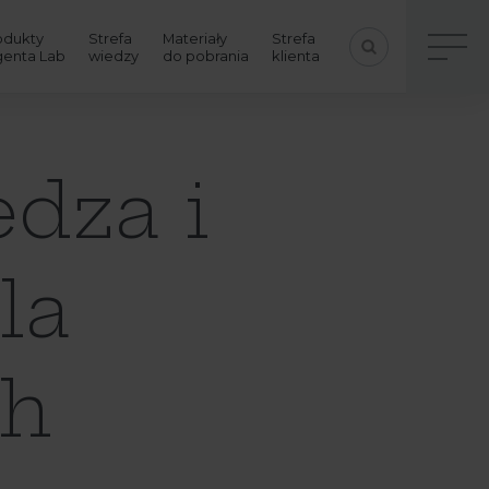
odukty
Strefa
Materiały
Strefa
genta Lab
wiedzy
do pobrania
klienta
edza i
la
ch