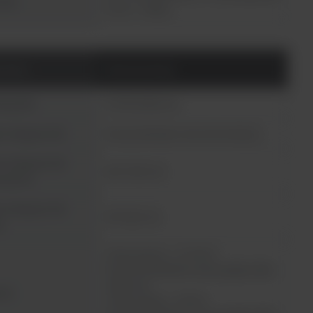
yzja
nm (0 – 3 Abs)
metry
Fluorescencja
j płytki
6-1536 dołkowe
 długości fali
Dwa podwójne monochromatory
s długości fali
200-1000 nm
dzenia
s długości fali
270-840 nm
i
Odczyt górny: < 0.4 fmol
fluorescein/dołek (czarna płytka 384-
dołkowa)
ość
Odczyt dolny: < 4 fmol