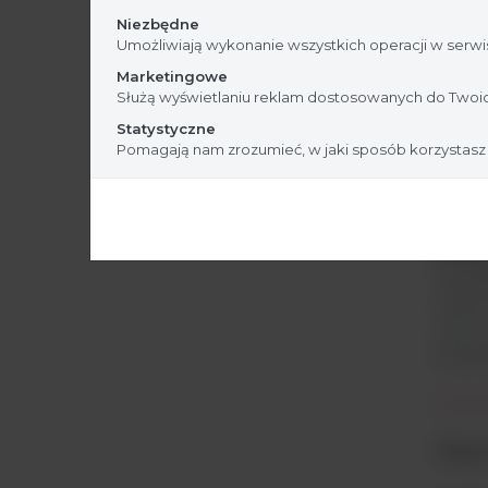
Niezbędne
Umożliwiają wykonanie wszystkich operacji w serwis
Marketingowe
Służą wyświetlaniu reklam dostosowanych do Twoic
Statystyczne
Pomagają nam zrozumieć, w jaki sposób korzystasz
Intui
oprogr
nawet 
oraz 
bezpoś
Dane