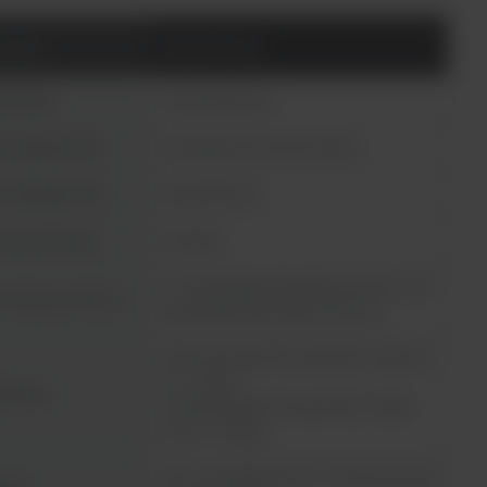
metry
Absorbancja
j płytki
6-384 dołkowe
 długości fali
Podwójny monochromator
s długości fali
200-1000 nm
es pomiarowy
0-6 Abs
0-4 Abs (płytka 96 dołkowa) ± 2% 0-3
owość przy 450 nm
Abs (płytka 384 dołkowa) ± 2%
0.003 Abs lub ± 2%, przy 200 – 399 nm
(0 – 2 Abs)
adność
0.003 Abs lub ± 1%, przy 400 – 1000
nm (0 – 3 Abs)
SD < 0.001 Abs lub CV < 0.5%, przy 450