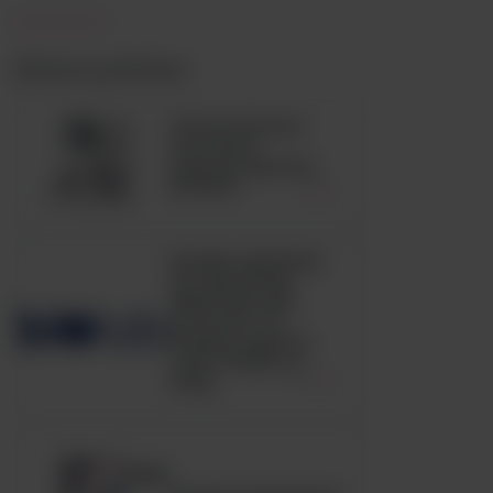
Zobacz podobne
Automatyczny
analizator
hematologiczny
BC6200
HUGH-LEIFSON
OF GLUCOSE
MEDIUM, ISO,
pożywka OF
medium zgodna
z ISO 21528, op.
500g