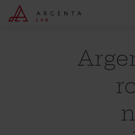
Wyszukaj
Argen
r
n