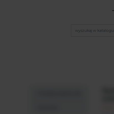
Spe
Produkty Argenta Lab
mik
Wyszukaj