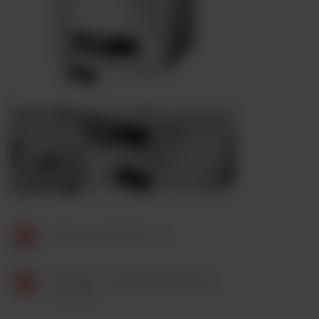
Broszura Varioskan LUX
Broszura - czytniki płytek Thermo
Scientific