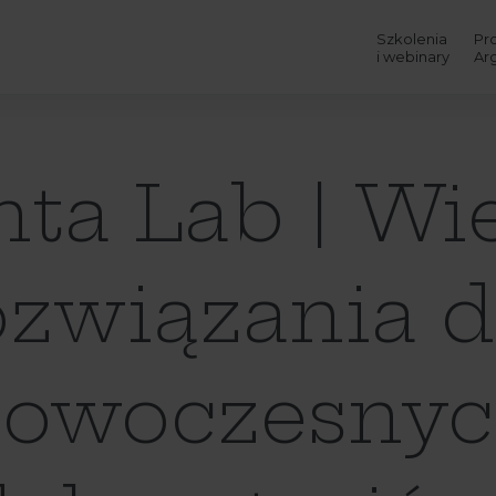
Szkolenia
Pr
i webinary
Ar
ta Lab | Wi
ozwiązania d
owoczesny