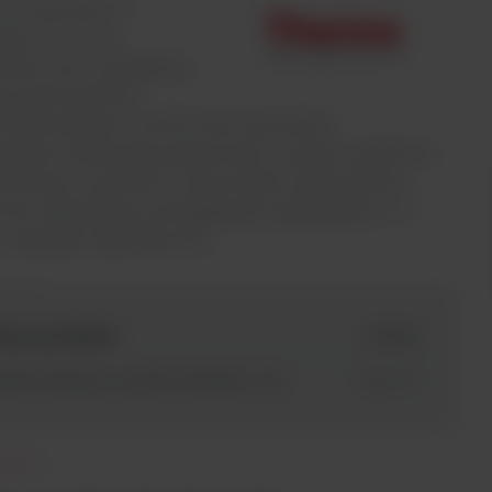
o Scientific ™
skan ™ LUX to
hstronne urządzenie
e jednocześnie
rofotometrem UV/VIS oraz czytnikiem
płytek. Został zaprojektowany z myślą o szybkich i
wodnych wynikach, może zostać wykorzystany
 do najbardziej wymagających aplikacjach i w
 rodzajach laboratoriów.
azwa produktu
id SKU
ielomodułowy czytnik Varioskan LUX
XXXYYY