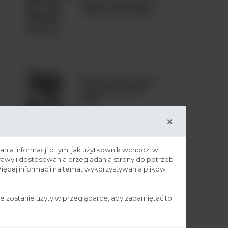
Komora laminarna
- MSC Advantage
Komora laminarna
- Seria MaxiSafe
2030i
×
ania informacji o tym, jak użytkownik wchodzi w
prawy i dostosowania przeglądania strony do potrzeb
ięcej informacji na temat wykorzystywania plików
ie zostanie użyty w przeglądarce, aby zapamiętać to