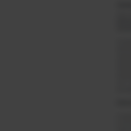
Cech
Jego 
fluore
Fluore
Moduł
absorb
wypos
dodawa
Wbudo
inkuba
45 °C.
pracuj
Elasty
Urządz
monoch
optyma