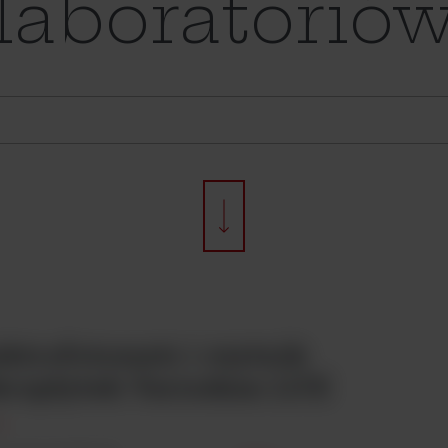
laboratorió
ktrofotometr i czytnik
ropłytek Varioskan LUX