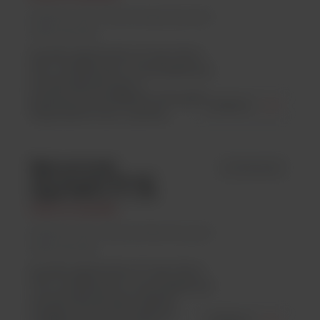
Argenta Lab / Wirówki laboratoryjne/
Mikrowirówki
Sorvall Legend Micro 21 oraz Micro
21R z chłodzeniem, to kompaktowe
wirówki laboratoryjne o
podwyższonej prędkości wirowania.
ZOBACZ
Wyposażone są w czytelny...
Mikrowirówki
id 75002430
laboratoryjne Sorvall
Legend Micro 17 / 17R
Thermo Scientific
Argenta Lab / Wirówki laboratoryjne/
Mikrowirówki
Sorvall Legend Micro 17 oraz Micro
17R z chłodzeniem, to kompaktowe
wirówki laboratoryjne idealnie
nadające się do prowadzenia