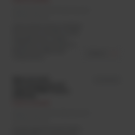
Thermo Scientific
Argenta Lab / Wirówki laboratoryjne/
Wirówki stołowe
Mała wirówka stołowa Medifuge
firmy Thermo Scientific została
zaprojektowana z myślą o
codziennym zastosowaniu w
laboratoriach diagnostyki
ZOBACZ
medycznej do...
Mikrowirówki
id 75007201
laboratoryjne Sorvall
Legend ST8/8R Thermo
Scientific
Thermo Scientific
Argenta Lab / Wirówki laboratoryjne/
Wirówki stołowe
Sorvall Legend ST 8 oraz ST 8R z
chłodzeniem, to małe wirówki