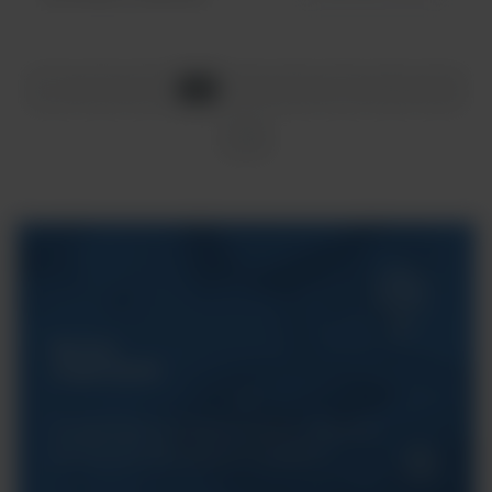
4
1
2
3
5
6
7
8
9
10
Serwis
ArgentaLab
Gwarantujemy Państwu pełne wsparcie
techniczne dla naszych urządzeń.