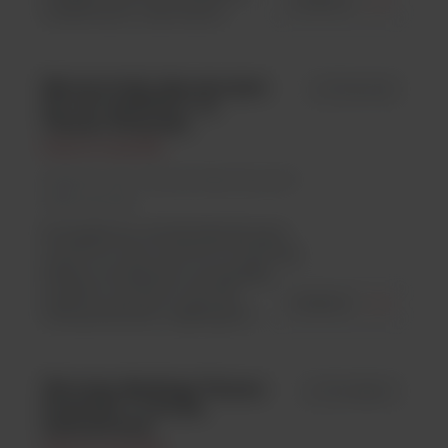
ZOBACZ
codziennych, rutynowych...
Miniwirówki laboratoryjne
id 75004061
Sorvall mySPIN 6 / 12
Thermo Scientific
Thermo Scientific
Argenta Lab / Wirówki laboratoryjne/
Mikrowirówki
Kompaktowe wirówki laboratoryjny
mySPIN 6 oraz mySPIN 12 stanowią
idealne rozwiązanie w przypadku
szybkich i prostych wirowań
ZOBACZ
mikroprobówek w aplikacjach,...
Wirówka Medifuge Thermo
id 75008800
Scientific z rotorem
hybrydowym