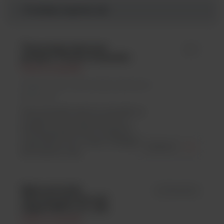
Produkty Argenta Lab
Termostaty łaźniowe
id -
grzejące Thermo Scientific
Thermo Scientific
Argenta Lab / Termostaty/ Łaźniowe –
grzewcze
Seria SAHARA Thermo Scientific to
wydajne termostaty łaźniowe z
funkcją grzania, które mogą być
wyposażone aż w osiem rodzajów
ZOBACZ
kontrolerów oraz...
Mikrowirówki
id 75002435
laboratoryjne Sorvall
Legend Micro 21 / 21R
Thermo Scientific