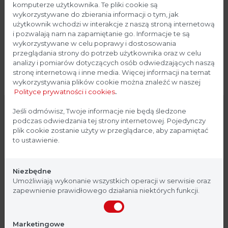
komputerze użytkownika. Te pliki cookie są
CO2
wykorzystywane do zbierania informacji o tym, jak
Thermo Scientific
użytkownik wchodzi w interakcje z naszą stroną internetową
i pozwalają nam na zapamiętanie go. Informacje te są
Argenta Lab / Inkubatory
wykorzystywane w celu poprawy i dostosowania
laboratoryjne/ Inkubatory CO2
przeglądania strony do potrzeb użytkownika oraz w celu
Thermo Scientific™ Forma™ Steri-
analizy i pomiarów dotyczących osób odwiedzających naszą
Cycle™ CO2 to Inkubatory o
stronę internetową i inne media. Więcej informacji na temat
zaawansowanej konstrukcji.
wykorzystywania plików cookie można znaleźć w naszej
Polityce prywatności i cookies
.
Zaprojektowane zostały z myślą o
ZOBACZ
inkubowaniu wrażliwych kultur,...
Strona przeznaczona dla
Jeśli odmówisz, Twoje informacje nie będą śledzone
podczas odwiedzania tej strony internetowej. Pojedynczy
profesjonalistów
plik cookie zostanie użyty w przeglądarce, aby zapamiętać
to ustawienie.
Inkubator Forma Steri-Cycle
id -
CO2 CR
Strona, na której się znajdujesz, zawiera treści
Thermo Scientific
przeznaczone dla profesjonalistów z branży
Niezbędne
Argenta Lab / Inkubatory
medycznej. Potwierdź, że jesteś profesjonalistą:
Umożliwiają wykonanie wszystkich operacji w serwisie oraz
laboratoryjne/ Inkubatory CO2 CR
zapewnienie prawidłowego działania niektórych funkcji.
Thermo Scientific Forma Steri-Cycle
Nie jestem
Tak, jestem
CO2 CR to pierwsze Inkubatory CO2
Marketingowe
kompatybilne z pomieszczeniami