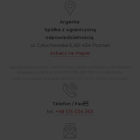
Argenta
Spółka z ograniczoną
odpowiedzialnością
ul. Człuchowska 6, 60-434 Poznań
zobacz na mapie
Sąd Rejonowy Poznań - Nowe Miasto i Wilda w Poznaniu VIII Wydział
Gospodarczy KRS nr 0000970784 NIP 781-10-11-656 Konto:
BNP Paribas Bank Polska 78 1750 1019 0000 0000 0243 8186
Telefon / Fax
tel.
+48 515 034 363