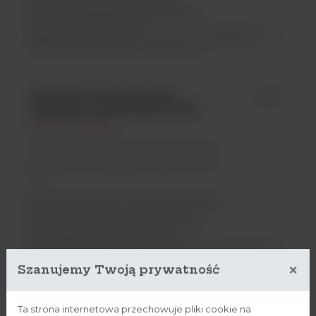
stołowe znajdujące zastosowanie
zarówno w laboratoriach
ZOBACZ
diagnostycznych jaki i naukowych....
Zamrażarki laboratoryjne
id -
ogólnego przeznaczenia TSG
Thermo Scientific
Argenta Lab / Zamrażarki/ Zamrażarki
laboratoryjne ogólnego przeznaczenia
TSG
Thermo Scientific™ seria TSG to nowe
zamrażarki laboratoryjne ogólnego
przeznaczenia, które zostały
zaprojektowane z myślą o Twoich
ZOBACZ
potrzebach. Seria...
×
Szanujemy Twoją prywatność
Ta strona internetowa przechowuje pliki cookie na
Inkubator Forma Steri-Cycle
id -