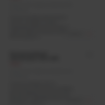
Argenta Lab / Higiena w laboratorium/
Autoklawy
Pionowe autoklawy laboratoryjne z
serii AE z dostępem od góry,
zaspokoją podstawowe potrzeby w
zakresie ogólnej sterylizacji sprzętu
ZOBACZ
laboratoryjnego w...
Poziome autoklawy
id -
laboratoryjne z Serii AHS
Raypa
Argenta Lab / Higiena w laboratorium/
Autoklawy
Poziome autoklawy AHS to
Uniwersalne i ekonomiczne autoklawy
dla wielu aplikacje, przeznaczone dla
laboratorium. Spełniają podstawowe
ZOBACZ
potrzeby w zakresie...