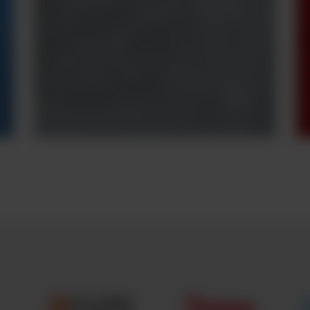
pytania?
Potrzebujesz
konsultacji z naszym
specjalistą? Skontaktuj
się z nami.