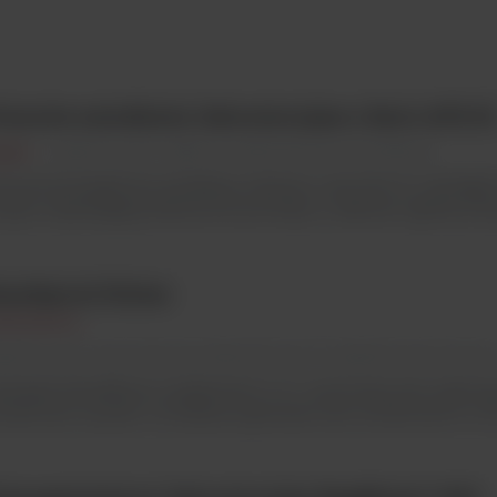
ionowe autoklawy laboratoryjne z Serii AVS-N
ypa
Argenta Lab / Higiena w laboratorium/ Autoklawy
onowe kompaktowe autoklawy stołowe z serii AVS-N z dostę
 góry zaspokajają podstawowe potrzeby w zakresie ogólnej steryli
asySpiral Dilute
terscience
genta Lab / Automatyzacja laboratorium/ Urządzenia do posiew
sySpiral Dilute® jest urządzeniem 2 w 1: automatycznie wykonu
zcieńczeń i posiew. Umożliwia wykonanie serii rozcieńczeń 5 x 1/10 