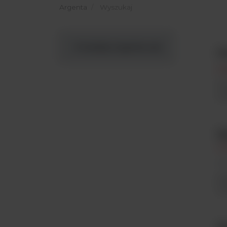
Argenta
Wyszukaj
Produkty Argenta Lab
P
Ra
Pi
od
E
In
Ar
ea
ro