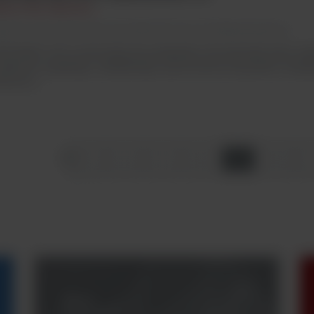
liance Bio Expertise
genta Lab / Automatyzacja laboratorium/ Mediapreparatory
DIAWEL 30 to automatyczny preparator do pożywek, który za
żliwość szybkiego i dokładnego wytworzenia wszystkich rodza
lionów i...
5
1
2
3
4
6
Masz