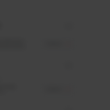
id -
pem ładowanym
ZOBACZ
zacji sprzętu...
id -
u
je szereg
ZOBACZ
i...