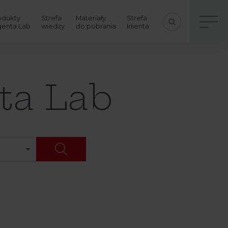
odukty
Strefa
Materiały
Strefa
genta Lab
wiedzy
do pobrania
klienta
ta Lab