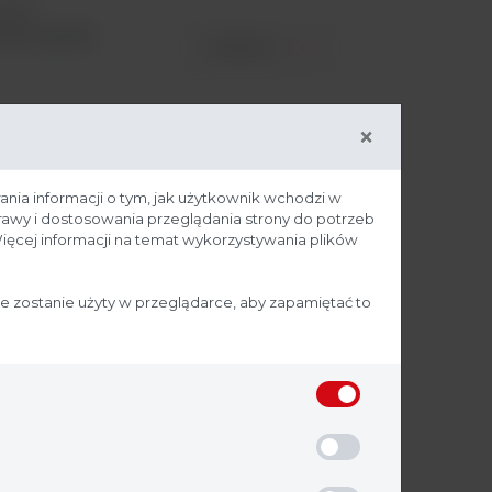
 HD i
arów płytek
ZOBACZ
×
rity
id -
ania informacji o tym, jak użytkownik wchodzi w
prawy i dostosowania przeglądania strony do potrzeb
ntaminacji
ięcej informacji na temat wykorzystywania plików
ientifc to
ym sterowaniu
ZOBACZ
ie zostanie użyty w przeglądarce, aby zapamiętać to
id -
iki powietrza
ą się do 90 mm
ZOBACZ
owanie...