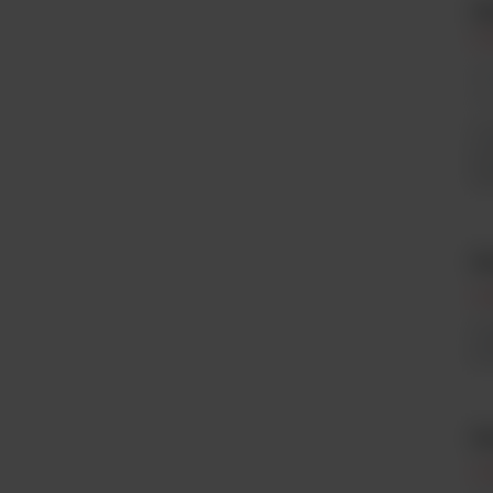
H
In
Ar
Ho
Ho
pr
ek
S
In
Sc
pr
S
In