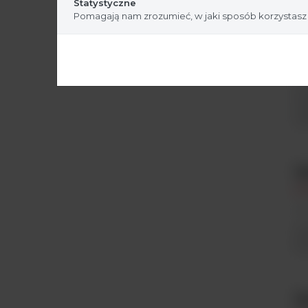
Statystyczne
Pomagają nam zrozumieć, w jaki sposób korzystasz
Z
Fi
Po
sz
sz
M
Al
Ar
ME
li
M