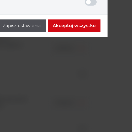
id -
Zapisz ustawienia
Akceptuj wszystko
yjne
ie do
do użytku z
ZOBACZ
id -
i od 1 do 10
ZOBACZ
...
id -