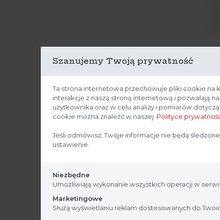
Sc
cz
Pet
Szanujemy Twoją prywatność
I
T
Th
Ta strona internetowa przechowuje pliki cookie na 
interakcje z naszą stroną internetową i pozwalają 
Ar
użytkownika oraz w celu analizy i pomiarów dotycz
cookie można znaleźć w naszej
Polityce prywatnośc
In
ci
Jeśli odmówisz, Twoje informacje nie będą śledzone
ora
ustawienie.
Niezbędne
T
Umożliwiają wykonanie wszystkich operacji w serwis
Or
Marketingowe
TR
Służą wyświetlaniu reklam dostosowanych do Twoic
sz