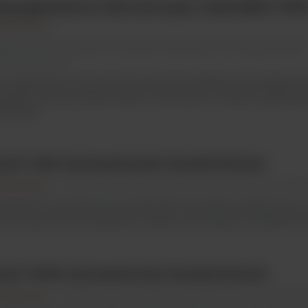
omogenizatory laboratoryjny JumboMix® 350
terscience
genta Lab / Mieszanie, wirowanie, wytrząsanie, homogenizacja/
mogenizatory
mogenizatory Interscience są wysokowydajnymi homogenizat
zygotowywania próbek stałych. Stosowane z workami, gwarantu
strakcja...
can® 1200 Automatyczny licznik kolonii
terscience
Argenta Lab / Automatyzacja laboratorium/ Liczniki 
an® 1200, automatyczny licznik kolonii wysokiej rozdzielczości, 
zystosowanie do wszystkich mediów stosowanych w laboratoriu
can® 4000 Automatyczny licznik kolonii
terscience
Argenta Lab / Automatyzacja laboratorium/ Liczniki 