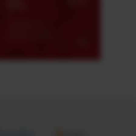
Strefa
klienta
Certyfikaty, karty
charakterystyki oraz
katalogi produktowe