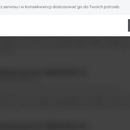
 z serwisu i w konsekwencji dostosować go do Twoich potrzeb.
asilacze laboratoryjne Fisherbrand™
sher Scientific
Argenta Lab / Elektroforeza/ Zasilacze laborator
werPro to wszechstronne, wielofunkcyjne zasilacze odpowiedn
erokiego zakresu zastosowań elektroforezy. Idealnie nadają się 
eroką...
ediapreparator MEDIAWEL 10
liance Bio Expertise
genta Lab / Automatyzacja laboratorium/ Mediapreparatory
DIAWEL 10 to automatyczny preparator do podłoży o pojemnośc
trów. To urządzenie dzięki dużej dokładności temperaturowej może
ediapreparator MEDIAWEL 30