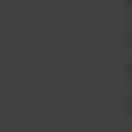
H
In
Ar
Ho
Ho
pr
ek
H
In
Ar
Ho
Ho
pr
ek