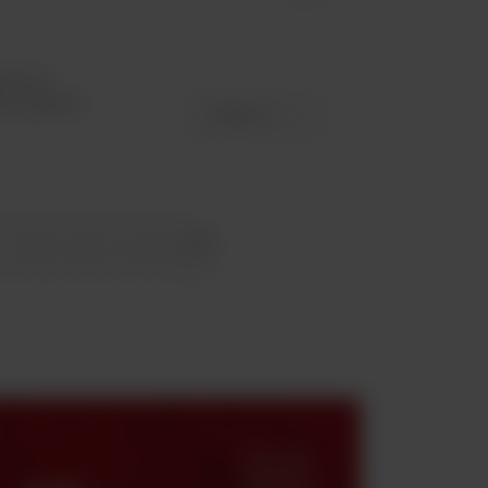
pewnia
jów agarów,
ZOBACZ
7
8
9
10