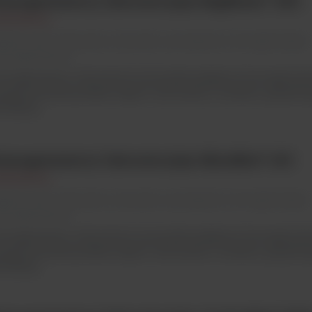
omogenizatory laboratoryjny BagMixer® 400
terscience
genta Lab / Mieszanie, wirowanie, wytrząsanie, homogenizacja/
mogenizatory
mogenizatory Interscience są wysokowydajnymi homogenizat
zygotowywania próbek stałych. Stosowane z workami, gwarantu
strakcja...
omogenizatory laboratoryjny MiniMix® 100
terscience
genta Lab / Mieszanie, wirowanie, wytrząsanie, homogenizacja/
mogenizatory
mogenizatory Interscience są wysokowydajnymi homogenizat
zygotowywania próbek stałych. Stosowane z workami, gwarantu
strakcja...