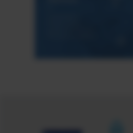
ArgentaLab
Gwarantujemy
Państwu pełne
wsparcie techniczne
dla naszych urządzeń.