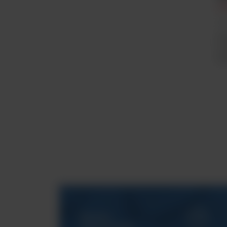
Al
Ar
ME
mo
bu
Serwis