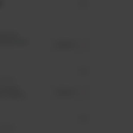
0
id -
orami do
ją optymalna
ZOBACZ
id -
kolonii
umożliwia
ZOBACZ
m. Komfort...
id -
kolonii