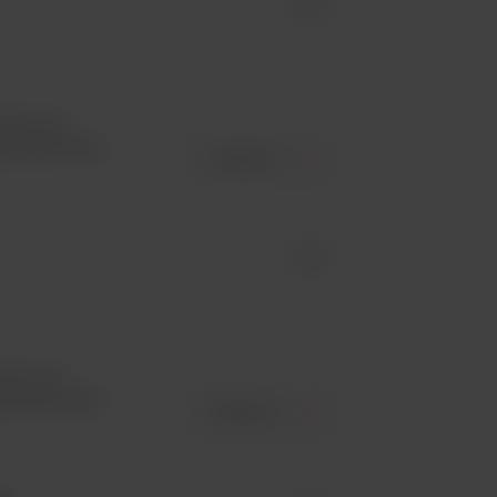
id -
orami do
ją optymalna
ZOBACZ
id -
orami do
ją optymalna
ZOBACZ