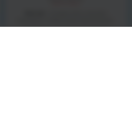
BestLabs -
to bogata oferta materiałów
zużywalnych i małego sprzętu laboratoryjnego -
kompleksowe wyposażenie laboratorium.
ArgentaLab -
to wysokiej jakości urządzenia i
sprzęt laboratoryjny oraz diagnostyczny -
wszystko z myślą o Twoim laboratorium.