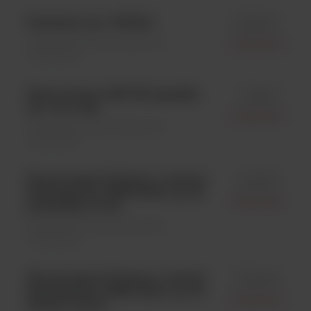
Lecytyna; op.= 4x50ml
id 80007
Odczynniki mikrobiologiczne \
Liofilchem
Odczynniki
Steril Control GST E5 ampułki;
id 91251
op.= 20 x 4ml
Liofilchem
Odczynniki mikrobiologiczne \
Odczynniki
Physiological Solution, roztwór
id 20196
fizjologiczny 0,85% NaCl, op. 20
Liofilchem
probówek x 9 ml
Odczynniki mikrobiologiczne \
Odczynniki
Physiological Solution, roztwór
id 20079
fizjologiczny 0,85% NaCl, op. 20
Liofilchem
fiolek x 4,5 ml