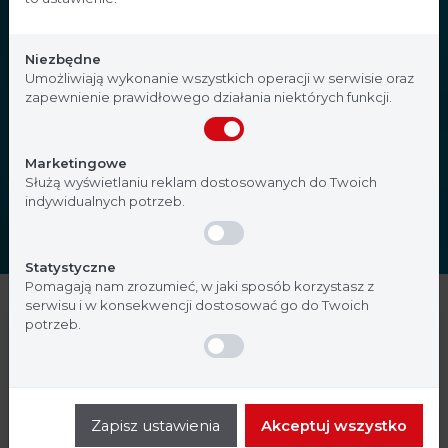
Strona, na której się znajdujesz, zawiera treści
przeznaczone dla profesjonalistów z branży
Niezbędne
medycznej. Potwierdź, że jesteś profesjonalistą:
Umożliwiają wykonanie wszystkich operacji w serwisie oraz
zapewnienie prawidłowego działania niektórych funkcji.
Nie jestem
Tak, jestem
Marketingowe
Służą wyświetlaniu reklam dostosowanych do Twoich
indywidualnych potrzeb.
Statystyczne
Pomagają nam zrozumieć, w jaki sposób korzystasz z
serwisu i w konsekwencji dostosować go do Twoich
potrzeb.
Pożywki
Testy identyfikacyjne
Testy immunologiczne
Zapisz ustawienia
Akceptuj wszystko