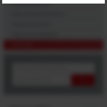
Krążki antybiotykowe
Testy mikrorozcieńczeniowe
Generatory atmosfer
Testy kontroli sterylizacji
Odczynniki
wybierz producenta