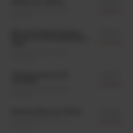
Glicerol; op.= 4x50 ml
id 80021
Odczynniki mikrobiologiczne \
Liofilchem
Odczynniki
ESC swab Neutralizing Rinse
id 85601
Solution, op. 100 wymazówek x
Liofilchem
10 ml
Odczynniki mikrobiologiczne \
Odczynniki
VET Gram-positive 100
id 95300
multodiscs
Liofilchem
Odczynniki mikrobiologiczne \
Odczynniki
Roztwór jodyny; op.= 5x10ml
id 81009
Odczynniki mikrobiologiczne \
Liofilchem
Odczynniki