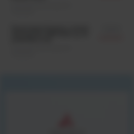
Odczynniki mikrobiologiczne \
Odczynniki
Physiological Solution, roztwór
id 24142
fizjologiczny 0,85% NaCl, op. 20
Liofilchem
probówek x 3 ml
Odczynniki mikrobiologiczne \
Odczynniki