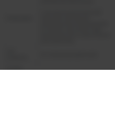
automatycznym kżyrzowaniem
2. Gdy ustawiony jest docelowy tryb
Rodzaj wyjścia
stałej, system automatycznie
dostosowuje dwa pozostałe parametry
do maksimum, aby umożliwić ciągłą
pracę (później może to zostać zmienione
przez użytkownika)
Ilość
30 z możliwością programowania
programów
Program
Do 6 kroków
wieloetapowy
Funkcja
edytowania
1. Program z typowymi warunkami pracy
programów
2. Ręczny program edytowalny