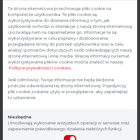
Ta strona internetowa przechowuje pliki cookie na
komputerze użytkownika. Te pliki cookie są
wykorzystywane do zbierania informacji o tym, jak
użytkownik wchodzi w interakcje z naszą stroną internetową
i pozwalają nam na zapamiętanie go. Informacje te są
wykorzystywane w celu poprawy i dostosowania
przeglądania strony do potrzeb użytkownika oraz w celu
analizy i pomiarów dotyczących osób odwiedzających naszą
stronę internetową i inne media. Więcej informacji na temat
wykorzystywania plików cookie można znaleźć w naszej
Polityce prywatności i cookies
.
Strona przeznaczona dla
Jeśli odmówisz, Twoje informacje nie będą śledzone
podczas odwiedzania tej strony internetowej. Pojedynczy
profesjonalistów
plik cookie zostanie użyty w przeglądarce, aby zapamiętać
to ustawienie.
Strona, na której się znajdujesz, zawiera treści
przeznaczone dla profesjonalistów z branży
Niezbędne
medycznej. Potwierdź, że jesteś profesjonalistą:
Umożliwiają wykonanie wszystkich operacji w serwisie oraz
zapewnienie prawidłowego działania niektórych funkcji.