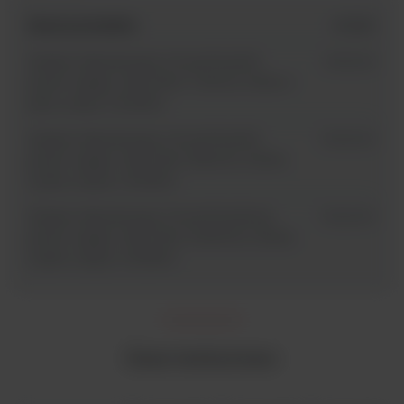
Nazwa produktu
id SKU
Zasilacz laboratoryjny PowerPlus300
15818481
power supply, Midi, 300V, 700mA, 150W, 5
pairs output, 110/230V
Zasilacz laboratoryjny PowerPlus500
15838481
power supply, Midi, 500V, 800mA, 300W,
5 pairs output, 110/230V
Zasilacz laboratoryjny PowerPlus3Amp
15828481
power supply, Midi, 300V, 3000mA, 300W,
5 pairs output, 110/230V
Dane techniczne: