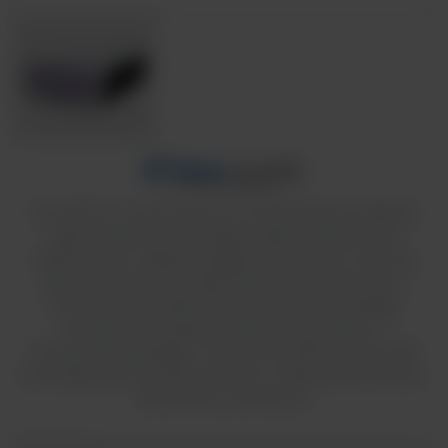
PowerPro to wszechstronne, wielofunkcyjne zasilacze
odpowiednie do szerokiego zakresu zastosowań
elektroforezy. Idealnie nadają się do użytku z szeroką
gamą systemów do elektroforezy poziomej oraz z
systemami do elektroforezy pionowej. Posiadają
wbudowane wstępnie ustawione protokoły z
uruchamiania każdego z systemów elektroforezy oraz
pozwalają użytkownikom tworzyć i zapisywać protokoły
dla własnych systemów.