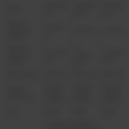
PowerPRO
PowerPRO
PowerPRO
Model
300
3AMP
500
Napięcie
5 - 300V /
wyjściowe /
5 – 300 / 1V
5 – 500 / 1V
1V
przyrost
Natężenie
10 –
1 - 700mA /
1 – 800mA /
wyjściowe /
3000mA /
1mA
10mA
przyrost
10mA
Maks. / przyrost
150W / 1W
300W / 1W
300W / 1W
100-240V;
100-240V:
100-240V:
Napięcia
47-60Hz,
47-60Hz,
47-60Hz,
znamionowe
T2.5A/250V
T4A/250V
T4A/250V
Moc
200W
410W
400W
1. Napięcie lub natężenie z