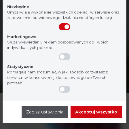
przeznaczone dla profesjonalistów z branży
Niezbędne
medycznej. Potwierdź, że jesteś profesjonalistą:
Umożliwiają wykonanie wszystkich operacji w serwisie oraz
zapewnienie prawidłowego działania niektórych funkcji.
Nie jestem
Tak, jestem
Marketingowe
Służą wyświetlaniu reklam dostosowanych do Twoich
indywidualnych potrzeb.
Statystyczne
Pomagają nam zrozumieć, w jaki sposób korzystasz z
serwisu i w konsekwencji dostosować go do Twoich
potrzeb.
Zapisz ustawienia
Akceptuj wszystko