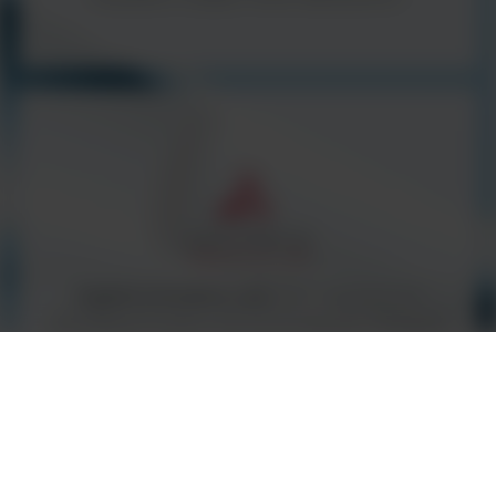
Argenta Innovative Labs
(AIL) - we focus on
providing innovative and technologically advanced
products to the diagnostic market in the UK