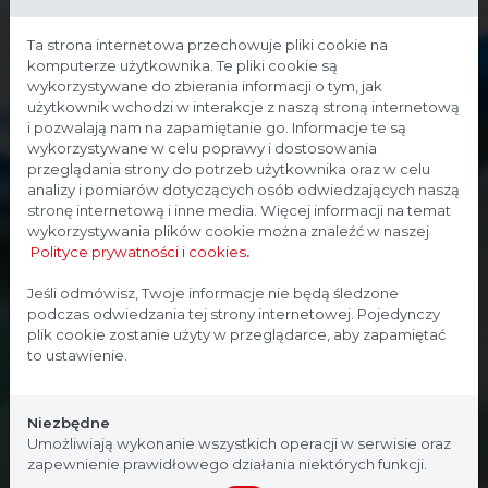
Ta strona internetowa przechowuje pliki cookie na
komputerze użytkownika. Te pliki cookie są
wykorzystywane do zbierania informacji o tym, jak
użytkownik wchodzi w interakcje z naszą stroną internetową
i pozwalają nam na zapamiętanie go. Informacje te są
wykorzystywane w celu poprawy i dostosowania
przeglądania strony do potrzeb użytkownika oraz w celu
analizy i pomiarów dotyczących osób odwiedzających naszą
stronę internetową i inne media. Więcej informacji na temat
wykorzystywania plików cookie można znaleźć w naszej
Polityce prywatności i cookies
.
Strona przeznaczona dla
Jeśli odmówisz, Twoje informacje nie będą śledzone
podczas odwiedzania tej strony internetowej. Pojedynczy
profesjonalistów
plik cookie zostanie użyty w przeglądarce, aby zapamiętać
to ustawienie.
Strona, na której się znajdujesz, zawiera treści
przeznaczone dla profesjonalistów z branży
Niezbędne
medycznej. Potwierdź, że jesteś profesjonalistą:
Umożliwiają wykonanie wszystkich operacji w serwisie oraz
zapewnienie prawidłowego działania niektórych funkcji.