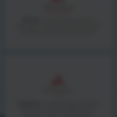
BestLabs -
to bogata oferta materiałów
zużywalnych i małego sprzętu laboratoryjnego -
kompleksowe wyposażenie laboratorium.
ArgentaLab -
to wysokiej jakości urządzenia i
sprzęt laboratoryjny oraz diagnostyczny -
wszystko z myślą o Twoim laboratorium.