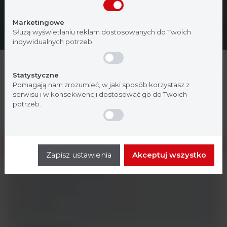
Nie jestem
Tak, jestem
Marketingowe
Służą wyświetlaniu reklam dostosowanych do Twoich
indywidualnych potrzeb.
Statystyczne
Analityka ogólna
Pomagają nam zrozumieć, w jaki sposób korzystasz z
serwisu i w konsekwencji dostosować go do Twoich
Badania molekularne
potrzeb.
Biochemia
Hematologia
Zapisz ustawienia
Akceptuj wszystko
Materiały zużywalne
Odczynniki
Inne