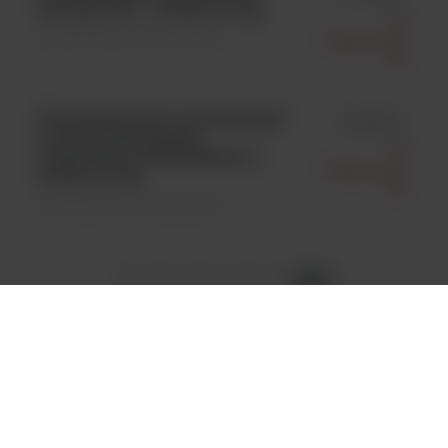
serotyp 16F ; 1 fiolka/ 10 mg
Ssi
Mikrobiologia \ Polisacharyd
Diagnostica
A/S
Pneumokokowy polisacharyd
id 68866
ściany komórkowej
Ssi
mieszanina (CWPS Multi); 1
Diagnostica
fiolka/ 10 mg
A/S
Mikrobiologia \ Polisacharyd
5
1
2
3
4