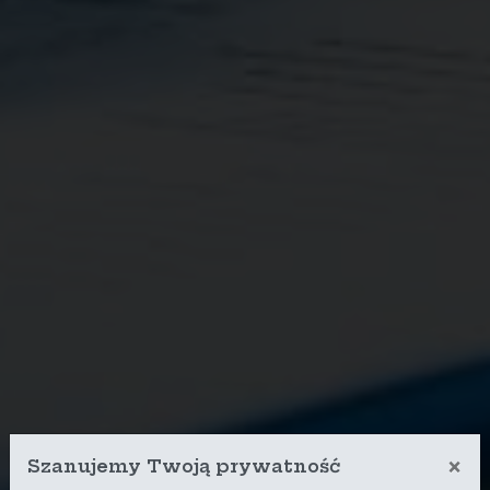
×
Szanujemy Twoją prywatność