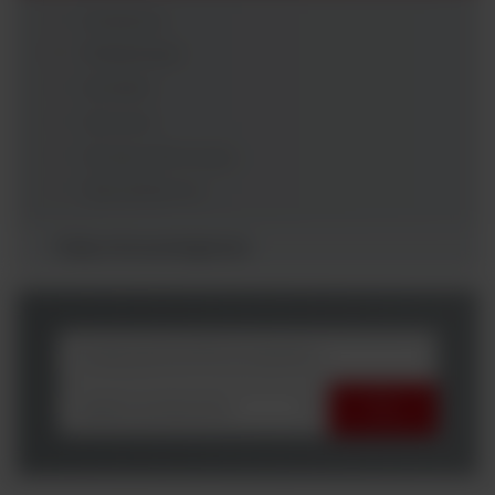
Analizatory
Polisacharyd
Sensititre
Surowice
Szczep referencyjny
Testy lateksowe
Testy Immunologiczne
wybierz producenta