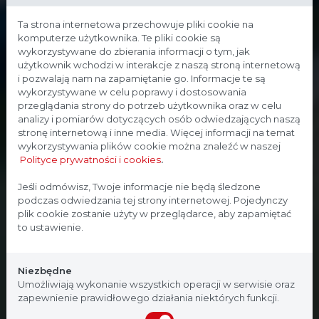
Ta strona internetowa przechowuje pliki cookie na
komputerze użytkownika. Te pliki cookie są
wykorzystywane do zbierania informacji o tym, jak
użytkownik wchodzi w interakcje z naszą stroną internetową
i pozwalają nam na zapamiętanie go. Informacje te są
wykorzystywane w celu poprawy i dostosowania
przeglądania strony do potrzeb użytkownika oraz w celu
analizy i pomiarów dotyczących osób odwiedzających naszą
stronę internetową i inne media. Więcej informacji na temat
wykorzystywania plików cookie można znaleźć w naszej
Polityce prywatności i cookies
.
Strona przeznaczona dla
Jeśli odmówisz, Twoje informacje nie będą śledzone
podczas odwiedzania tej strony internetowej. Pojedynczy
profesjonalistów
plik cookie zostanie użyty w przeglądarce, aby zapamiętać
to ustawienie.
Strona, na której się znajdujesz, zawiera treści
przeznaczone dla profesjonalistów z branży
Niezbędne
medycznej. Potwierdź, że jesteś profesjonalistą:
Umożliwiają wykonanie wszystkich operacji w serwisie oraz
zapewnienie prawidłowego działania niektórych funkcji.