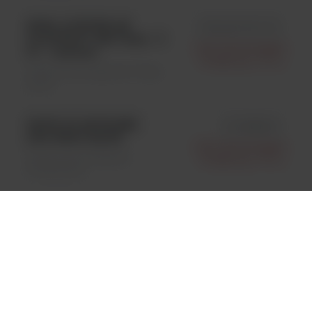
RUM. Q FEVER AB
id ELISACOXL S5
PLATE KIT 480 Tests - 5
Life Technologies
Pl. - Indirect
Polska Sp. Z O.o.
Testy Immunologiczne \ Testy
ELISA
PATH-ID QPCR MM
id 4388644
(500 RXN.) EACH
Life Technologies
Weterynaria \ Badania
Polska Sp. Z O.o.
Molekularne
MAB ANTI PRP 15B3
id 7501002
0.1MG 0.1 MG
Life Technologies
Testy Immunologiczne \
Polska Sp. Z O.o.
Testy ELISA
SIV RNA TEST KIT
id 4415200
EACH