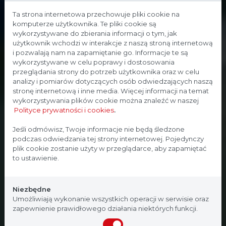
Ta strona internetowa przechowuje pliki cookie na
komputerze użytkownika. Te pliki cookie są
wykorzystywane do zbierania informacji o tym, jak
użytkownik wchodzi w interakcje z naszą stroną internetową
i pozwalają nam na zapamiętanie go. Informacje te są
wykorzystywane w celu poprawy i dostosowania
przeglądania strony do potrzeb użytkownika oraz w celu
analizy i pomiarów dotyczących osób odwiedzających naszą
stronę internetową i inne media. Więcej informacji na temat
wykorzystywania plików cookie można znaleźć w naszej
Polityce prywatności i cookies
.
Strona przeznaczona dla
Jeśli odmówisz, Twoje informacje nie będą śledzone
podczas odwiedzania tej strony internetowej. Pojedynczy
profesjonalistów
plik cookie zostanie użyty w przeglądarce, aby zapamiętać
to ustawienie.
Strona, na której się znajdujesz, zawiera treści
przeznaczone dla profesjonalistów z branży
Niezbędne
medycznej. Potwierdź, że jesteś profesjonalistą:
Umożliwiają wykonanie wszystkich operacji w serwisie oraz
zapewnienie prawidłowego działania niektórych funkcji.