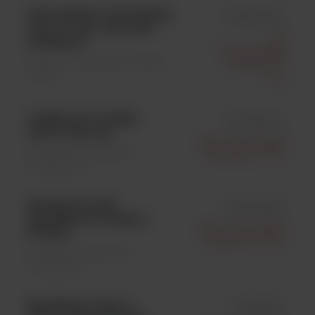
PRIOCHECK TRICHINEL
id 7620030
AAD 10 ASY 1000 IND
Life
ANIMALS
Technologies
Testy Immunologiczne \ Testy
Polska Sp. Z
ELISA
O.o.
COMBI 240 (TUBES
id 10355LSI
AND TIPS) 240
Life Technologies
Weterynaria \ Badania
Polska Sp. Z O.o.
Molekularne
SINGLE PLACE
id AM10026
MAGNETIC STAND 1
Life Technologies
STAND
Polska Sp. Z O.o.
Weterynaria \ Badania
Molekularne
MAGMAX VIRAL 1
id AM1939