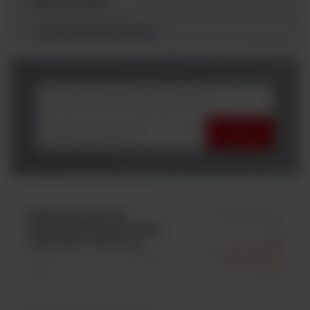
Mikrobiologia
Testy Immunologiczne
wybierz producenta
RUM. BVD P80 AB
id BVDIL105
SERUM&MILK KIT Bulk
Life
105 plates - Blocking
Technologies
Testy Immunologiczne \ Testy
Polska Sp. Z
ELISA
O.o.