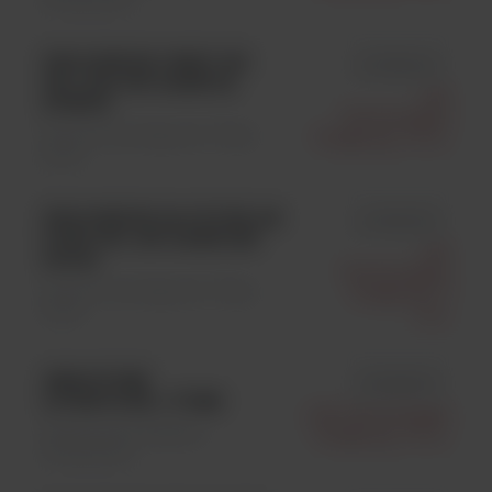
PRIOCHECK FMDV NS
id 7630140
5PL (US) 450 SAMPLE
Life
STRIPS
Technologies
Testy Immunologiczne \ Testy
Polska Sp. Z O.o.
ELISA
PRIOCHECK M.AVIUM AB
id 7610720
PORC 5PL 450 SAMPLES
Life
SOLID
Technologies
Testy Immunologiczne \ Testy
Polska Sp. Z
ELISA
O.o.
GENOTUBE
id 9062010
LIVESTOCK 1 TUBE
Life Technologies
Weterynaria \ Badania
Polska Sp. Z O.o.
Molekularne