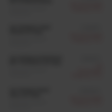
KIT (2 PARTS) EACH
Life Technologies
Weterynaria \ Badania
Polska Sp. Z O.o.
Molekularne
LSI VETMAX ANAP
id ANAP50
PHAGO 50 Tests
Life Technologies
Weterynaria \ Badania
Polska Sp. Z O.o.
Molekularne
LSI VETMAX EUROPEAN
id BTVEUG
BTV TYPING 8 x 50 Tests
Life
Weterynaria \ Badania
Technologies
Molekularne
Polska Sp. Z O.o.
LSI VETMAX BVDV
id BVD4ALL
4ALL 100 Tests
Life Technologies
Weterynaria \ Badania
Polska Sp. Z O.o.
Molekularne