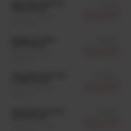
XENO RNA POSITIVE
id A29761
CNTRL 5X 1EA
Life Technologies
Weterynaria \ Badania
Polska Sp. Z O.o.
Molekularne
MAGMA CO LYSIS
id A32837
SOLUTION EA
Life Technologies
Weterynaria \ Badania
Polska Sp. Z O.o.
Molekularne
PRIOCHECK CSFV AB
id 7630100
2.0 (BR) 5 PL KIT
Life Technologies
Testy Immunologiczne \
Polska Sp. Z O.o.
Testy ELISA
XENO DNA POSITIVE
id A29762
CNTRL 5X 1EA
Life Technologies
Weterynaria \ Badania
Polska Sp. Z O.o.
Molekularne