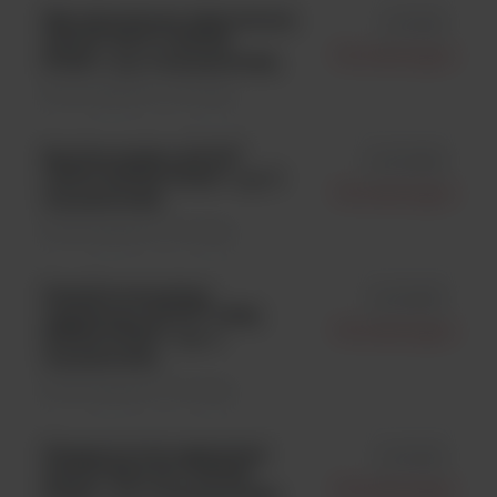
Mycobacterium tuberculosis
id 0112K
ATCC® 25177; KWIK-
Microbiologics
STIK™; op. 6 wymazówek;
Kontrola jakości \ Szczepy
Bacillus badius ATCC®
id 01008K
14574; KWIK-STIK™; op. 6
Microbiologics
wymazówek;
Kontrola jakości \ Szczepy
Desulfotomaculum
id 01026P
nigrificans ATCC® 7946;
Microbiologics
KWIK-STIK™; op. 2
wymazówki;
Kontrola jakości \ Szczepy
Streptococcus agalactiae
id 0105K
ATCC® BAA-611; KWIK-
Microbiologics
STIK™; op. 6 wymazówek;