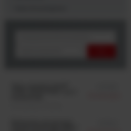
Testy immunologiczne
wybierz producenta
Vibrio vulnificus ATCC®
id 01076K
27562*; KWIK-STIK™; op. 6
Microbiologics
wymazówek;
Kontrola jakości \ Szczepy
Escherichia coli serotype
id 01104L
O104:H4 ATCC® BAA-2326™*