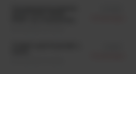
Corynebacterium jeikeium
id 01108P
ATCC® 43734*; KWIK-
Microbiologics
STIK™; op. 2 wymazówki;
Kontrola jakości \ Szczepy
VITEK® 2 AST-YS QC SET; 1
id 5184P
zestaw
Microbiologics
Kontrola jakości \ Szczepy
Prevotella melaninogenica
id 0110P
ATCC® 25845; KWIK-
Microbiologics
STIK™; op. 2 wymazówki;
Kontrola jakości \ Szczepy
Proteus mirabilis ATCC
id 0607P
7002; KWIK-STIK™; op. 2
Microbiologics
wymazówki;
Kontrola jakości \ Szczepy