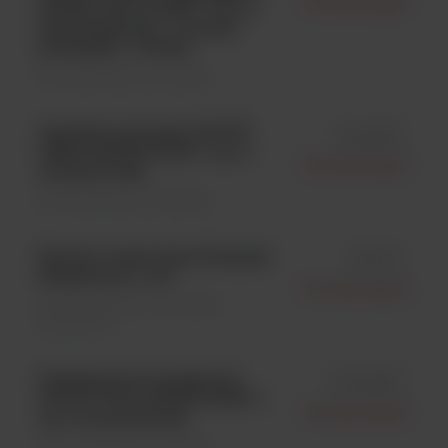
Microbiologics
(STEC); LYFO DISK® Vial; 6
peletów/fiolka „+ koszty
przesyłki”; 1 fiolka
Kontrola jakości \ Szczepy
Candida tropicalis ATCC®
id 0450K
13803; KWIK-STIK™; op. 6
Microbiologics
wymazówek;
Kontrola jakości \ Szczepy
Necator americanus Parasite
id FP10
Suspension; 1 ml
Microbiologics
Kontrola jakości \ Zawiesiny
pasożytów
Pseudomonas aeruginosa
id 01009K
ATCC® 9721; KWIK-STIK™;
Microbiologics
op. 6 wymazówek;
Kontrola jakości \ Szczepy