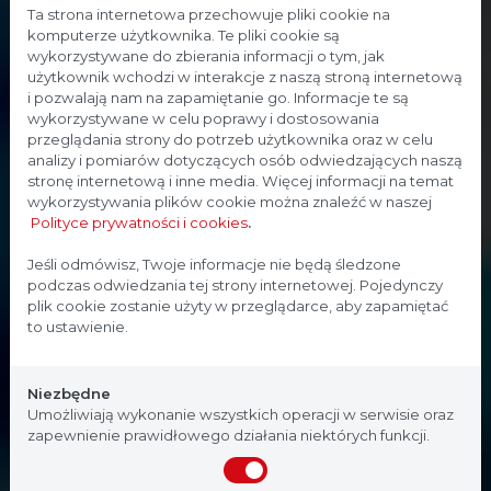
Ta strona internetowa przechowuje pliki cookie na
komputerze użytkownika. Te pliki cookie są
wykorzystywane do zbierania informacji o tym, jak
użytkownik wchodzi w interakcje z naszą stroną internetową
i pozwalają nam na zapamiętanie go. Informacje te są
wykorzystywane w celu poprawy i dostosowania
przeglądania strony do potrzeb użytkownika oraz w celu
analizy i pomiarów dotyczących osób odwiedzających naszą
stronę internetową i inne media. Więcej informacji na temat
wykorzystywania plików cookie można znaleźć w naszej
Polityce prywatności i cookies
.
Strona przeznaczona dla
Jeśli odmówisz, Twoje informacje nie będą śledzone
podczas odwiedzania tej strony internetowej. Pojedynczy
profesjonalistów
plik cookie zostanie użyty w przeglądarce, aby zapamiętać
to ustawienie.
Strona, na której się znajdujesz, zawiera treści
przeznaczone dla profesjonalistów z branży
Niezbędne
medycznej. Potwierdź, że jesteś profesjonalistą:
Umożliwiają wykonanie wszystkich operacji w serwisie oraz
zapewnienie prawidłowego działania niektórych funkcji.
Nie jestem
Tak, jestem