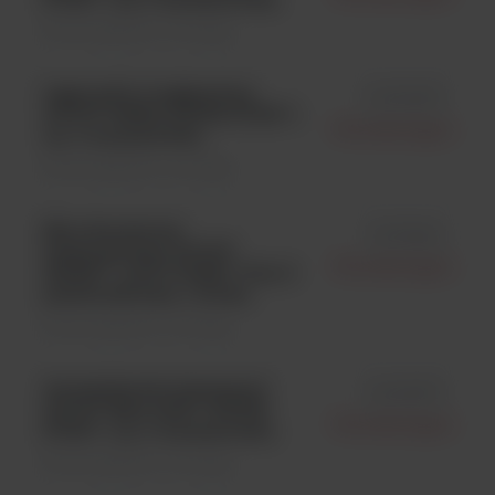
Kontrola jakości \ Szczepy
Legionella longbeachae
id 01003P
ATCC® 33462; KWIK-STIK™;
Microbiologics
op. 2 wymazówki;
Kontrola jakości \ Szczepy
Mycobacterium
id 01049L
haemophilum ATCC®
Microbiologics
29548™*; LYFO DISK® Vial; 6
peletów/fiolka; 1 fiolka
Kontrola jakości \ Szczepy
Acinetobacter baumannii
id 01057P
ATCC® BAA-1605*; KWIK-
Microbiologics
STIK™; op. 2 wymazówki;
Kontrola jakości \ Szczepy