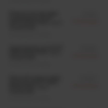
Streptococcus equi subsp.
id 0101K
zooepidemicus ATCC®
Microbiologics
43079; KWIK-STIK™; op. 6
wymazówek;
Kontrola jakości \ Szczepy
Campylobacter coli ATCC®
id 01023K
33559; KWIK-STIK™; op. 6
Microbiologics
wymazówek;
Kontrola jakości \ Szczepy
Salmonella enterica subsp.
id 01054P
diarizonae ATCC® 12325*;
Microbiologics
KWIK-STIK™; op. 2
wymazówki;
Kontrola jakości \ Szczepy