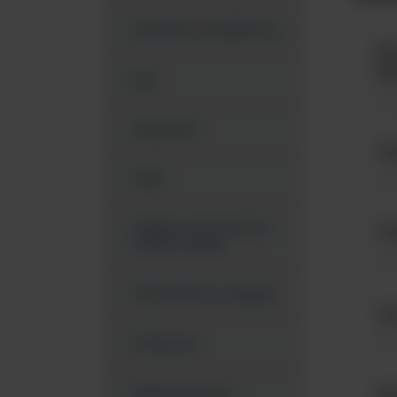
Akcesoria dodatkowe
Ez
ka
Ezy
Mat
Głaszczki
Vi
Maty
Mat
Odzież ochronna do
VI
strefy czystej
Mat
Pojemniki na odpady
Le
Mat
Próbowki
Płytki petriego
Ko