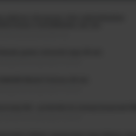
a niklowo-chromowa, 10ul, indywidualnie
librowana z certyfikatem, op.1 szt.
eriały jednorazowego użytku \ Ezy
abank, green coloured caps; 80 szt.
eriały jednorazowego użytku \ Probówki
ABANK Mixed Colours; 80 szt.
eriały jednorazowego użytku \ Probówki
ucosep Kit - probówki do izolacji komórek PB
eriały jednorazowego użytku \ Probówki
ńcówki 0-200ul, niesterylne, typu Gilson, wore