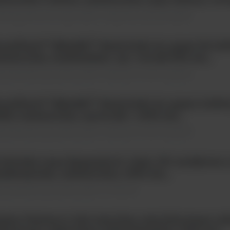
eriały jednorazowego użytku \ Tipsy (końcówki do pipet)
andTech™ BRAND™ Końcówki do pipet 50-1000
esterylne, /niebieskie/, op.= worek 500 szt.;
eriały jednorazowego użytku \ Tipsy (końcówki do pipet)
andTech™ BRAND™ Końcówki do pipet 2-200ul
łte/ niesterylne, op.worek = 1000 szt.;
eriały jednorazowego użytku \ Tipsy (końcówki do pipet)
obówka typu Eppendorf, 1,5ml, PP, stożkowa
mknięciem, niesterylna, 1000 szt.;
eriały jednorazowego użytku \ Probówki
pety Pasteur'a 3ml sterylne, sterylizowane rad