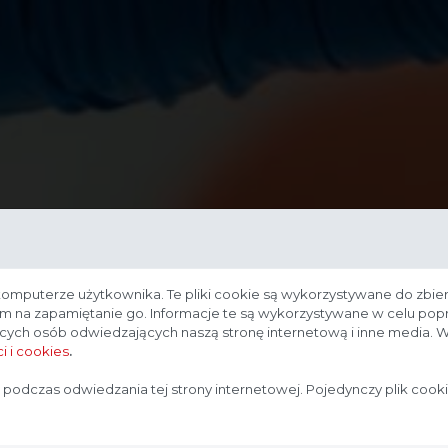
komputerze użytkownika. Te pliki cookie są wykorzystywane do zbier
nam na zapamiętanie go. Informacje te są wykorzystywane w celu po
ących osób odwiedzających naszą stronę internetową i inne media. W
i i cookies
.
Strona przeznaczona dla profesjonalistów
 podczas odwiedzania tej strony internetowej. Pojedynczy plik cook
Strona, na której się znajdujesz, zawiera treści przeznaczone
dla profesjonalistów z branży medycznej. Potwierdź, że