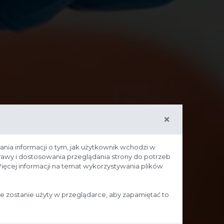
×
ania informacji o tym, jak użytkownik wchodzi w
prawy i dostosowania przeglądania strony do potrzeb
ięcej informacji na temat wykorzystywania plików
ie zostanie użyty w przeglądarce, aby zapamiętać to