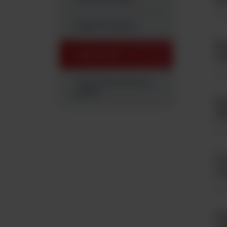
Mat
Płytki titracyjne
Br
Rękawiczki
ni
Mat
Tipsy (końcówki do
pipet)
Br
żó
Mat
Pr
za
Mat
Pi