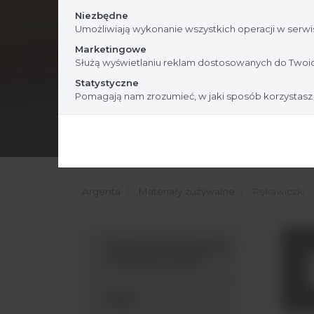
Niezbędne
Umożliwiają wykonanie wszystkich operacji w serwis
Marketingowe
Służą wyświetlaniu reklam dostosowanych do Twoic
Statystyczne
Pomagają nam zrozumieć, w jaki sposób korzystasz
Argenta
Materiały zużywalne
Rękawiczki
Systemy do pobierania
i transportu próbki
Pipety