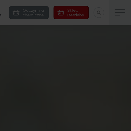
Odczynniki
Sklep
a
chemiczne
Bestlabs