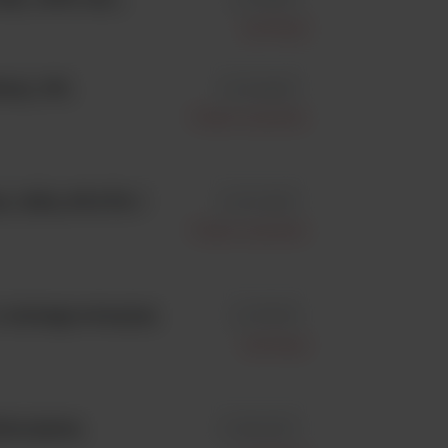
Syntesys
ul, PP,
id 15164897
Fisher Scientific
, XXL,PP,IVD /
id 15134897
Fisher Scientific
 z zintegrowanym
id 318766
Syntesys
iacyjnie,
id 384338.1