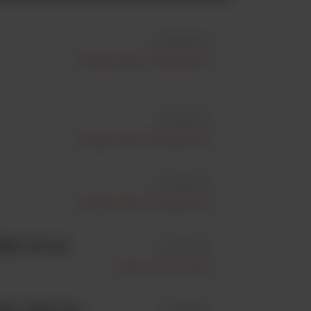
id MW190/1
Medical Wire & Equipment
id MWVIG
Medical Wire & Equipment
id MWVIM
Medical Wire & Equipment
MC, 50 szt.
id LTK.615
Oxford Immunotec
k, 1000 szt.;
id 318260