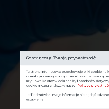
Szanujemy Twoją prywatność
Ta strona internetowa przechowuje pliki cookie na 
interakcje z naszą stroną internetową i pozwalają 
użytkownika oraz w celu analizy i pomiarów dotycz
cookie można znaleźć w naszej
Polityce prywatnośc
Jeśli odmówisz, Twoje informacje nie będą śledzone
ustawienie.