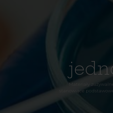
jedn
Materiały zużywaln
stanowiące podstawowe 