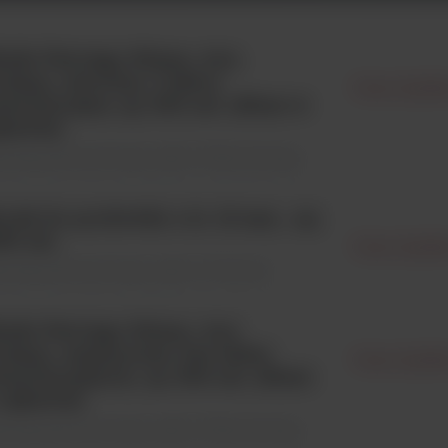
ytki Petriego 90mm, wys.
,2mm, sterylne, 3 żebra
Noex Spółka
ntylacyjne, op. 600 szt. (25szt w
kawie)
eriały jednorazowego użytku \ Płytki petriego
rek do probówki o śr. 16 mm , op.
50 szt.
Noex Spółka
eriały jednorazowego użytku \ Probówki
ytki Petriego 90mm, wys.
,2mm, aseptyczne, bez żeber
Noex Spółka
ntylacyjnych, op. 600 szt. (25szt
rękawie)
eriały jednorazowego użytku \ Płytki petriego