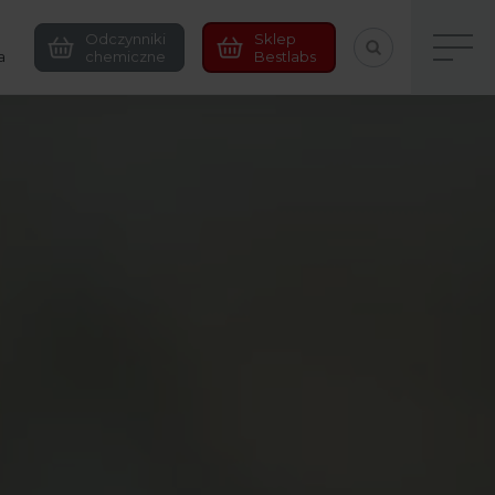
Odczynniki
Sklep
a
chemiczne
Bestlabs