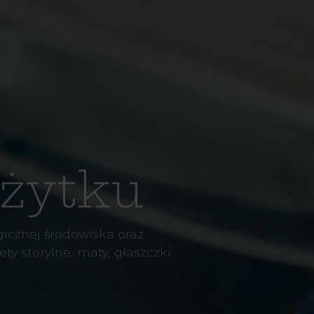
żytku
icznej środowiska oraz
y sterylne, maty, głaszczki