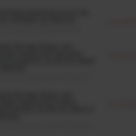
obówka aseptyczna 3,5 ml, PS,
m. 12x75mm, op. 3000 szt.
Noex Spółka
eriały jednorazowego użytku \ Probówki
ytki Petriego 90mm, wys.
,2mm, aseptyczne, bez żeber
Noex Spółka
ntylacyjnych, op. 600 szt. (25szt
rękawie)
eriały jednorazowego użytku \ Płytki petriego
ytki Petriego 90mm, wys.
,2mm, aseptyczne, 3 żebra
Noex Spółka
ntylacyjne, op. 600 szt. (25szt w
kawie)
eriały jednorazowego użytku \ Płytki petriego