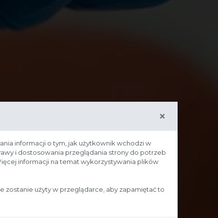
×
ania informacji o tym, jak użytkownik wchodzi w
prawy i dostosowania przeglądania strony do potrzeb
ięcej informacji na temat wykorzystywania plików
ie zostanie użyty w przeglądarce, aby zapamiętać to