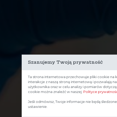
Szanujemy Twoją prywatność
Ta strona internetowa przechowuje pliki cookie na 
interakcje z naszą stroną internetową i pozwalają 
użytkownika oraz w celu analizy i pomiarów dotycz
cookie można znaleźć w naszej
Polityce prywatnośc
Jeśli odmówisz, Twoje informacje nie będą śledzone
ustawienie.