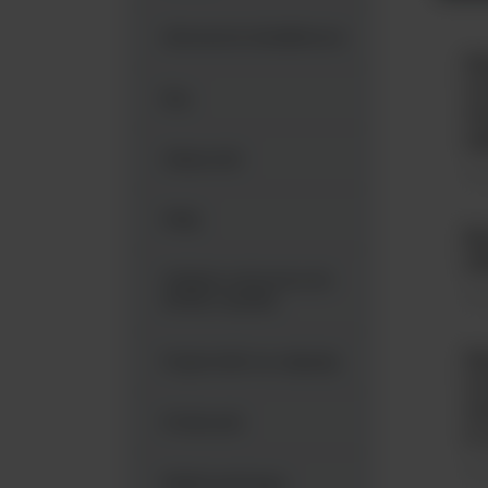
Akcesoria dodatkowe
Pł
14
Ezy
we
rę
Głaszczki
Mat
Maty
Ko
12
Odzież ochronna do
Mat
strefy czystej
Pł
Pojemniki na odpady
14
we
Próbowki
w 
Mat
Płytki petriego