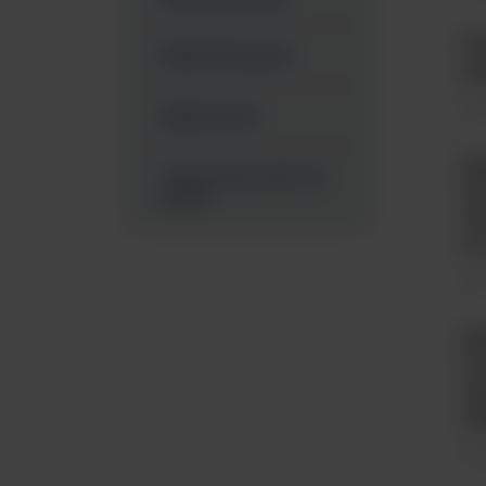
Pr
Płytki titracyjne
wy
Mat
Rękawiczki
Pł
Tipsy (końcówki do
16
pipet)
we
w 
Mat
Pł
14
we
rę
Mat