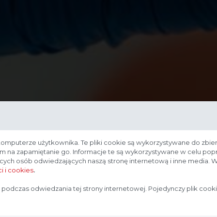
komputerze użytkownika. Te pliki cookie są wykorzystywane do zbier
nam na zapamiętanie go. Informacje te są wykorzystywane w celu po
ących osób odwiedzających naszą stronę internetową i inne media. W
i i cookies
.
Strona przeznaczona dla profesjonalistów
 podczas odwiedzania tej strony internetowej. Pojedynczy plik cook
Strona, na której się znajdujesz, zawiera treści przeznaczone
dla profesjonalistów z branży medycznej. Potwierdź, że