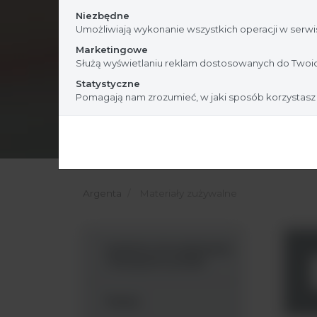
Niezbędne
Umożliwiają wykonanie wszystkich operacji w serwis
Marketingowe
Służą wyświetlaniu reklam dostosowanych do Twoic
Statystyczne
Pomagają nam zrozumieć, w jaki sposób korzystasz
Argenta
Materiały zużywalne
Systemy do pobierania
i transportu próbki
Pipety