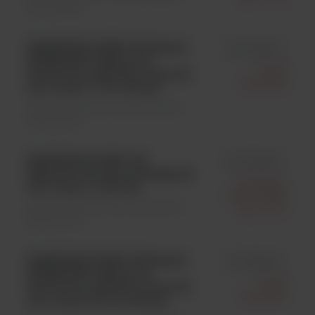
Rękawiczki
KIMTECH PURE* G3 Sterile
id 11738532
STERLING* Rękawice
Fisher
Nitrylowe sterylne, szare, 30
Scientific
cm / rozm. 7; 10 x 30 par
Materiały jednorazowego użytku \
Rękawiczki
KIMTECH PURE* G3,
id 12795895
Rękawice Nitrylowe białe, 30
Kimberly-
cm / rozm. L; 100 szt.
Clark Polska
Materiały jednorazowego użytku \
Sp. Z O.o.
Rękawiczki
KIMTECH PURE* G3 Sterile
id 11728532
STERLING* Rękawice
Fisher
Nitrylowe sterylne, szare, 30
Scientific
cm / rozm. 6.5; 10 x 30 par