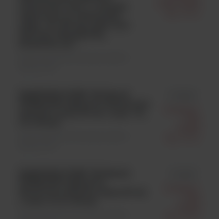
Clark Polska
nitrylowe, rozm. L, wysoka
Sp. Z O.o.
odporność na odczynniki
chem., dł. 244 mm, grub. 0,15-
0,09 mm, bezpudrowe,
fioletowe, op.=
Materiały jednorazowego użytku \
Rękawiczki
KIMTECH PURE* G3 Sterile
id 11824
STERLING* Rękawice Nitrylowe
Kimberly-
sterylne, szare, 30 cm / rozm. 7.5;
Clark
10 x 30 par
Polska
Materiały jednorazowego użytku \
Sp. Z O.o.
Rękawiczki
KIMTECH PURE* G3 Sterile
id 11821
STERLING* Rękawice
Kimberly-
Nitrylowe sterylne, szare, 30 cm
Clark
/ rozm. 6; 10 x 30 par
Polska
Materiały jednorazowego użytku \
Sp. Z O.o.