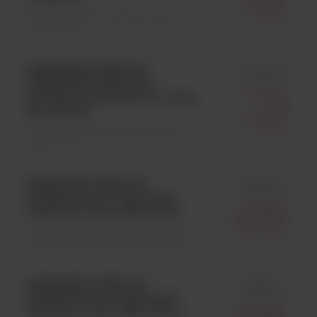
Polska Sp.
Materiały jednorazowego użytku \
Z O.o.
Rękawiczki
KIMTECH PURE* G3
id 99239
STERLING*, Rękawice
Kimberly-
Nitrylowe szare, 30 cm / rozm.
Clark
XL; 250 szt.
Polska Sp.
Materiały jednorazowego użytku \
Z O.o.
Rękawiczki
KIMTECH PURE* A5
id 88805
Kombinezony Cleanroom,
Kimberly-
sterylne / rozm. 3XL; 25 szt.
Clark Polska
Materiały jednorazowego użytku \
Sp. Z O.o.
Odzież ochronna do strefy czystej
KIMTECH PURE* A5
id 88804
Kombinezony Cleanroom,
Kimberly-
sterylne / rozm. 2XL; 25 szt.