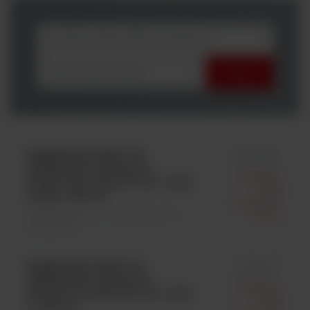
wybierz producenta
KIMTECH PURE* G5
id 98188
STERLING*, Rękawice
Kimberly-
Nitrylowe szare, 30 cm / rozm.
Clark
Large+; 250 szt.
Polska Sp.
Materiały jednorazowego użytku \
Z O.o.
Rękawiczki
KIMTECH PURE* G3
id 99237
STERLING*, Rękawice
Kimberly-
Nitrylowe szare, 30 cm / rozm.
Clark
L; 250 szt.