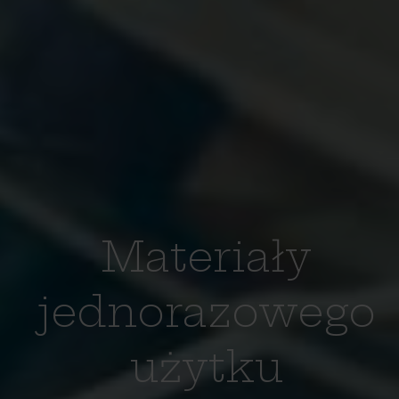
Materiały
jednorazowego
użytku