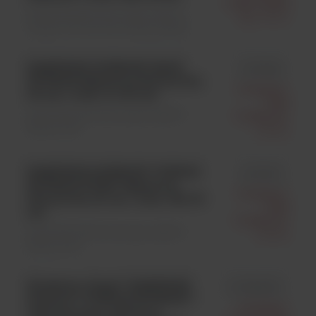
Clark Polska
Materiały jednorazowego użytku \
Sp. Z O.o.
Odzież ochronna do strefy czystej
KIMTECH SCIENCE* BLUE
id 97982
NITRILE Rękawice Nitrylowe,
Kimberly-
24 cm / rozm. S; 100 szt.
Clark
Materiały jednorazowego użytku \
Polska Sp.
Rękawiczki
Z O.o.
KIMTECH SCIENCE* PURPLE
id 97610
NITRILE-XTRA* Rękawice
Kimberly-
Nitrylowe, 30 cm / rozm. XS; 50
Clark
szt.
Polska Sp.
Materiały jednorazowego użytku \
Z O.o.
Rękawiczki
Kimberly-Clark™ KIMTECH
id 11899610
Science™ PURPLE NITRILE™
Kimberly-
laboratoryjne rękawice