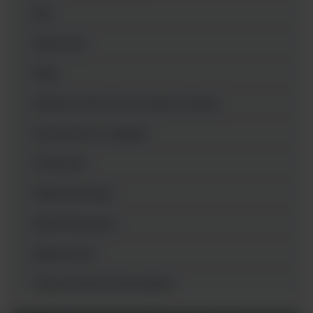
Ezy
Głaszczki
Maty
Odzież ochronna do strefy czystej
Pojemniki na odpady
Próbowki
Płytki petriego
Płytki titracyjne
Rękawiczki
Tipsy (końcówki do pipet)