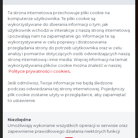
Ta strona internetowa przechowuje pliki cookie na
komputerze użytkownika. Te pliki cookie są
wykorzystywane do zbierania informacji o tym, jak
użytkownik wchodzi w interakcje z naszą stroną internetową
i pozwalają nam na zapamiętanie go. Informacje te są
wykorzystywane w celu poprawy i dostosowania
przeglądania strony do potrzeb użytkownika oraz w celu
analizy i pomiarów dotyczących osób odwiedzających naszą
stronę internetową i inne media. Więcej informacji na temat
wykorzystywania plików cookie można znaleźć w naszej
Polityce prywatności i cookies
.
Strona przeznaczona dla
Jeśli odmówisz, Twoje informacje nie będą śledzone
podczas odwiedzania tej strony internetowej. Pojedynczy
profesjonalistów
plik cookie zostanie użyty w przeglądarce, aby zapamiętać
to ustawienie.
Strona, na której się znajdujesz, zawiera treści
przeznaczone dla profesjonalistów z branży
Niezbędne
medycznej. Potwierdź, że jesteś profesjonalistą:
Umożliwiają wykonanie wszystkich operacji w serwisie oraz
zapewnienie prawidłowego działania niektórych funkcji.