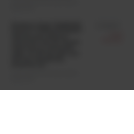
Materiały jednorazowego użytku \
Rękawiczki
Kimberly-Clark™ KIMTECH
id 11889610
Science™ PURPLE NITRILE™
Fisher
laboratoryjne rękawice
Scientific
nitrylowe, rozm. M, wysoka
odporność na odczynniki
chem., dł. 244 mm, grub. 0,15-
0,09 mm, bezpudrowe,
fioletowe, op.=
Materiały jednorazowego użytku \
Rękawiczki
KIMTECH PURE* G3,
id 12785895
Rękawice Nitrylowe białe, 30
Kimberly-
cm / rozm. M; 100 szt.
Clark Polska
Materiały jednorazowego użytku \
Sp. Z O.o.
Rękawiczki