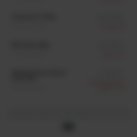
Tryptone T; 500g
id LP0043B
Pożywki \ Sypkie
Oxoid Ltd.
Bile Salts; 250g
id LP0055J
Pożywki \ Sypkie
Oxoid Ltd.
Mueller-Hinton Broth
id T3462-10
with TES
Trek Diagnostics
Pożywki \ Sypkie
Systems Ltd
64
65
66
67
68
69
70
71
72
73