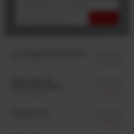
wybierz producenta
Liver Digest Neutralised; 500g
id LP0027B
Pożywki \ Sypkie
Oxoid Ltd.
Sodium Chloride
id LP0005B
Bacteriological; 500g
Oxoid Ltd.
Pożywki \ Sypkie
Tryptose; 500g
id LP0047B
Pożywki \ Sypkie
Oxoid Ltd.