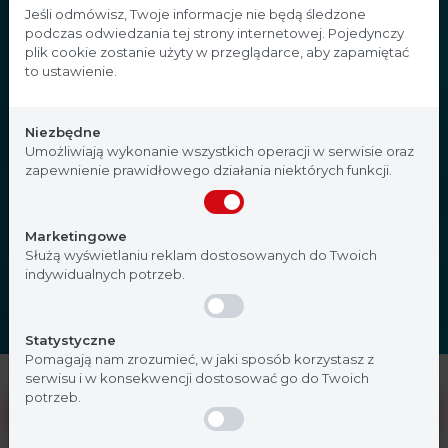
Strona przeznaczona dla
Jeśli odmówisz, Twoje informacje nie będą śledzone
podczas odwiedzania tej strony internetowej. Pojedynczy
profesjonalistów
plik cookie zostanie użyty w przeglądarce, aby zapamiętać
to ustawienie.
Strona, na której się znajdujesz, zawiera treści
przeznaczone dla profesjonalistów z branży
Niezbędne
medycznej. Potwierdź, że jesteś profesjonalistą:
Umożliwiają wykonanie wszystkich operacji w serwisie oraz
zapewnienie prawidłowego działania niektórych funkcji.
Nie jestem
Tak, jestem
Marketingowe
Służą wyświetlaniu reklam dostosowanych do Twoich
indywidualnych potrzeb.
Statystyczne
Pomagają nam zrozumieć, w jaki sposób korzystasz z
serwisu i w konsekwencji dostosować go do Twoich
potrzeb.
Pożywki