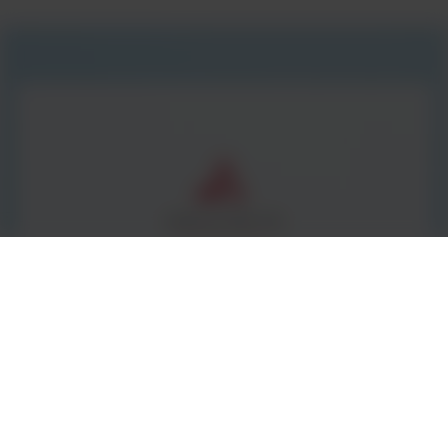
BestLabs -
to bogata oferta materiałów
zużywalnych i małego sprzętu laboratoryjnego -
kompleksowe wyposażenie laboratorium.