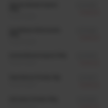
Gelatine Bacteriological;
id LP0008B
500g
Oxoid Ltd.
Pożywki \ Sypkie
Lactalbumin Hydrolysate;
id LP0048B
500g
Oxoid Ltd.
Pożywki \ Sypkie
Lactose Bacteriological; 500g
id LP0070B
Pożywki \ Sypkie
Oxoid Ltd.
Yeast Extract Powder; 5kg
id LP0021T
Pożywki \ Sypkie
Oxoid Ltd.
Lab-Lemco Powder; 500g
id LP0029B
Pożywki \ Sypkie
Oxoid Ltd.