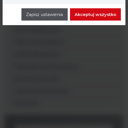
Gotowe
Zapisz ustawienia
Akceptuj wszystko
Sypkie
Testy identyfikacyjne
Testy immunologiczne
Krążki antybiotykowe
Testy mikrorozcieńczeniowe
Generatory atmosfer
Testy kontroli sterylizacji
Odczynniki