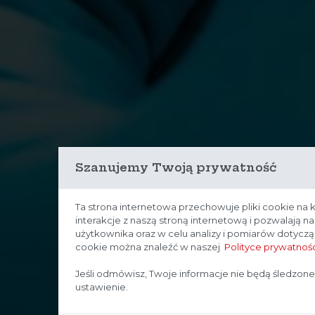
Szanujemy Twoją prywatność
Ta strona internetowa przechowuje pliki cookie na 
interakcje z naszą stroną internetową i pozwalają 
użytkownika oraz w celu analizy i pomiarów dotycz
cookie można znaleźć w naszej
Polityce prywatnośc
Jeśli odmówisz, Twoje informacje nie będą śledzone
ustawienie.