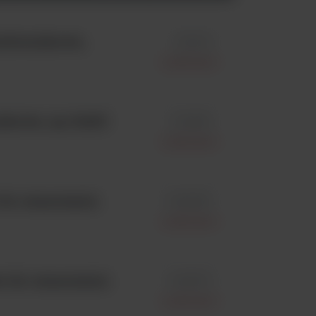
tybiotykowe,
id 9143
Liofilchem
ykowe, op.=5x50
id 9085
Liofilchem
do oznaczania
id 921821
Liofilchem
 do oznaczania
id 921511
Liofilchem