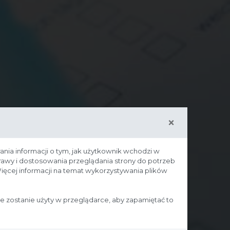
×
ania informacji o tym, jak użytkownik wchodzi w
prawy i dostosowania przeglądania strony do potrzeb
ięcej informacji na temat wykorzystywania plików
ie zostanie użyty w przeglądarce, aby zapamiętać to