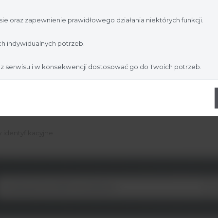
jesteś profesjonalistą:
ie oraz zapewnienie prawidłowego działania niektórych funkcji.
Nie jestem
Tak, jestem
h indywidualnych potrzeb.
 z serwisu i w konsekwencji dostosować go do Twoich potrzeb.
y identyfikacyjne