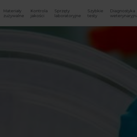
Materiały
Kontrola
Sprzęty
Szybkie
Diagnostyka
zużywalne
jakości
laboratoryjne
testy
weterynaryjn