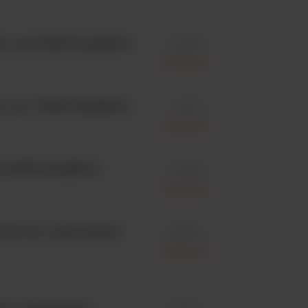
e, op.=5x50 krążków
id 9067
Liofilchem
; op.= 5x50 krążków
id 9175
Liofilchem
p.=5x50 krążków
id 9060
Liofilchem
owe do oznaczania
id 921551
Liofilchem