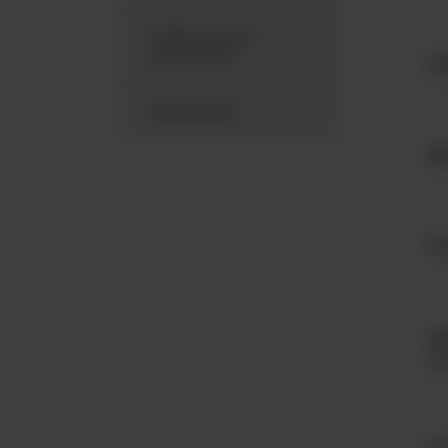
Tes
Testy kontroli
sterylizacji
Sp
Tes
Odczynniki
Me
Tes
Ro
Tes
AN
wa
Tes