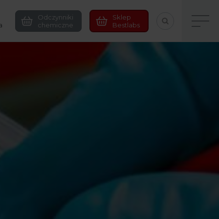
Odczynniki
Sklep
a
chemiczne
Bestlabs