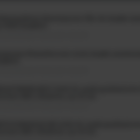
fepime/kwas klawulanowy FEL 40, krążki an
.=5x50 krążków
ty identyfikacyjne \ Krążki, paski, odczynniki
ipenem+Phenylboronic Acid, krążki antybiot
rążków
ty identyfikacyjne \ Krążki, paski, odczynniki
CAFUNGIN MYC 0,002-32, paski gradientowe 
rtości MIC, bibułowe, op.=10 szt
ty identyfikacyjne \ Krążki, paski, odczynniki
TOCONAZOLE KE 0,002-32, paski gradientowe
rtości MIC, bibułowe, op.=10 szt