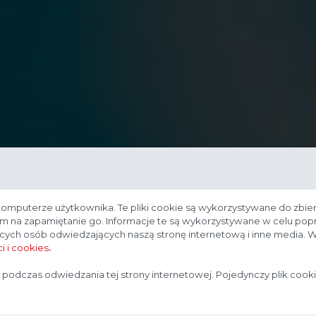
komputerze użytkownika. Te pliki cookie są wykorzystywane do zbier
nam na zapamiętanie go. Informacje te są wykorzystywane w celu po
ących osób odwiedzających naszą stronę internetową i inne media. W
i i cookies
.
Strona przeznaczona dla profesjonalistów
 podczas odwiedzania tej strony internetowej. Pojedynczy plik cook
Strona, na której się znajdujesz, zawiera treści przeznaczone
dla profesjonalistów z branży medycznej. Potwierdź, że