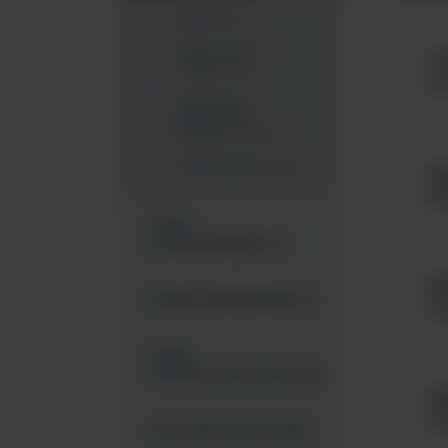
Barwienie
Krążki, paski,
Ce
odczynniki
op
Panele do
Tes
identyfikacji
biochemicznej
Testy aglutynacyjne
Im
k
Testy
Tes
immunologiczne
MI
Krążki antybiotykowe
wa
Tes
Testy
mikrorozcieńczeniowe
KE
wa
Generatory atmosfer