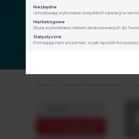
Niezbędne
Umożliwiają wykonanie wszystkich operacji w serwis
Marketingowe
Służą wyświetlaniu reklam dostosowanych do Twoic
Statystyczne
Pomagają nam zrozumieć, w jaki sposób korzystasz
Argenta
Odczynniki mikrobiologiczne
Test
Pożywki
Testy identyfikacyjne