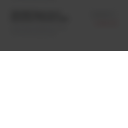
IMAGEN Respiratory
id K610211-2
Syncytial Virus kit; 1x50
Oxoid Ltd.
Testy immunologiczne \ Testy
immunofluorescencyjne
BestLabs -
to bogata oferta materiałów