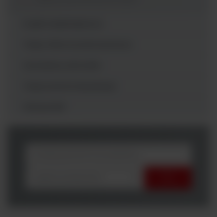
Krążki antybiotykowe
Testy mikrorozcieńczeniowe
Generatory atmosfer
Testy kontroli sterylizacji
Odczynniki
wybierz producenta