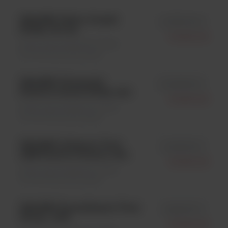
IMAGEN Teflon Coated
id S611430-6
Slides; 100 szt.
Oxoid Ltd.
Testy immunologiczne \ Testy
immunofluorescencyjne
IMAGEN Chlamydia
id S610930-2
Positive Control Slide; 1szt
Oxoid Ltd.
Testy immunologiczne \ Testy
immunofluorescencyjne
IMAGEN Influenza Virus
id S611230-2
A&B Positive Control; 1szt
Oxoid Ltd.
Testy immunologiczne \ Testy
immunofluorescencyjne
IMAGEN Parainfluenza Virus
id K610311-2
Group ; 1x50
Oxoid Ltd.