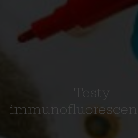
Testy
immunofluorescen