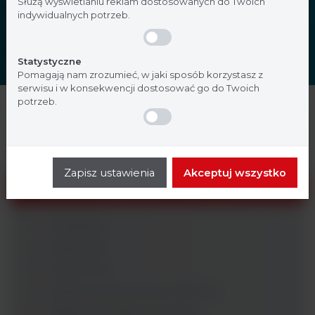
Służą wyświetlaniu reklam dostosowanych do Twoich
indywidualnych potrzeb.
Statystyczne
Pomagają nam zrozumieć, w jaki sposób korzystasz z
serwisu i w konsekwencji dostosować go do Twoich
potrzeb.
Pożywki
Testy identyfikacyjne
Zapisz ustawienia
Akceptuj wszystko
Testy immunologiczne
Analizatory
Odczynniki
Testy ELISA
Testy immunochromatograficzne
Testy immunofluorescencyjne