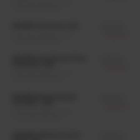
Testy immunologiczne \ Testy
immunofluorescencyjne
IMAGEN Chlamydia; 1x50
id K610111-2
Testy immunologiczne \ Testy
Oxoid Ltd.
immunofluorescencyjne
IMAGEN Parainfluenza Virus
id K610411-2
Typing Kit; 1x50
Oxoid Ltd.
Testy immunologiczne \ Testy
immunofluorescencyjne
IMAGEN Herpes Simplex
id K610611-2
Virus HSV ; 1x50
Oxoid Ltd.
Testy immunologiczne \ Testy
immunofluorescencyjne
IMAGEN Influenza Virus A
id K610511-2