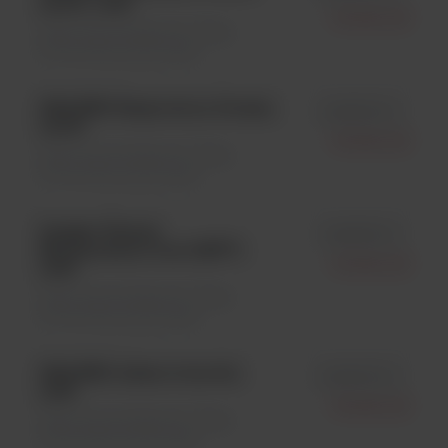
and B ; 1x50
Oxoid Ltd.
Testy immunologiczne \ Testy
immunofluorescencyjne
IMAGEN Respiratory Screen;
id K612011-2
1x100
Oxoid Ltd.
Testy immunologiczne \ Testy
immunofluorescencyjne
Imagen Human
id K612511-2
Metapneumovirus hMPV;
Oxoid Ltd.
1x50
Testy immunologiczne \ Testy
immunofluorescencyjne
IMAGEN Adenovirus kit;
id K610011-2
1x50
Oxoid Ltd.
Testy immunologiczne \ Testy
immunofluorescencyjne