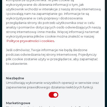
wykorzystywane do zbierania informacji o tym, jak
użytkownik wchodzi w interakcje z naszą stroną internetową
i pozwalają nam na zapamiętanie go. Informacje te są
wykorzystywane w celu poprawy i dostosowania
przeglądania strony do potrzeb użytkownika oraz w celu
analizy i pomiarów dotyczących osób odwiedzających naszą
stronę internetową i inne media. Więcej informacji na temat
wykorzystywania plików cookie można znaleźć w naszej
Polityce prywatności i cookies
.
Strona przeznaczona dla
Jeśli odmówisz, Twoje informacje nie będą śledzone
podczas odwiedzania tej strony internetowej. Pojedynczy
profesjonalistów
plik cookie zostanie użyty w przeglądarce, aby zapamiętać
to ustawienie.
Strona, na której się znajdujesz, zawiera treści
przeznaczone dla profesjonalistów z branży
Niezbędne
medycznej. Potwierdź, że jesteś profesjonalistą:
Umożliwiają wykonanie wszystkich operacji w serwisie oraz
zapewnienie prawidłowego działania niektórych funkcji.
Nie jestem
Tak, jestem
Marketingowe