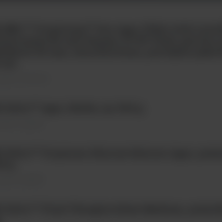
 BBL™ Trypticase™ Soy Agar (TSA) with Lecit
lysorbate 80 and Penase, IC-XT Pack, gotowa
ytkach 90 mm, sterylizowana, potrójnie pakow
 szt.
żywki \ Gotowe
 Difco™ Agar, Noble, op. 500 g
ywki \ Sypkie
 Difco™ Tryptone Glucose Extract Agar, poży
0 g
ywki \ Sypkie
 Difco™ Fluid Thioglycollate Medium, pożywk
g