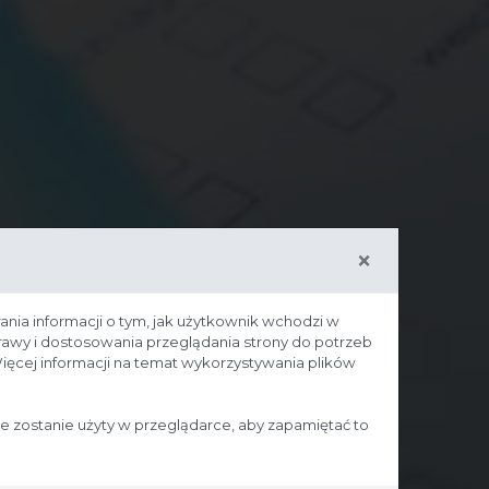
×
ania informacji o tym, jak użytkownik wchodzi w
prawy i dostosowania przeglądania strony do potrzeb
ięcej informacji na temat wykorzystywania plików
ie zostanie użyty w przeglądarce, aby zapamiętać to