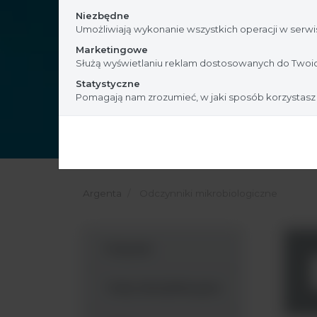
Niezbędne
Umożliwiają wykonanie wszystkich operacji w serwis
Marketingowe
Służą wyświetlaniu reklam dostosowanych do Twoic
Statystyczne
Pomagają nam zrozumieć, w jaki sposób korzystasz
Argenta
Odczynniki mikrobiologiczne
Pożywki
Testy identyfikacyjne