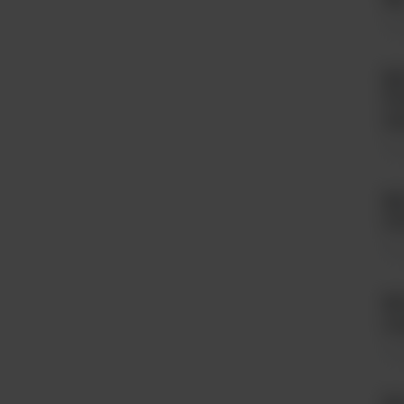
Poż
BD
Po
mm
Po
BD
10
Poż
BD
sy
Poż