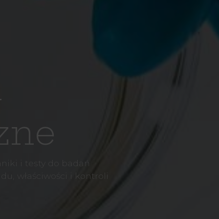
i
zne
iki i testy do badań
, właściwości i kontroli