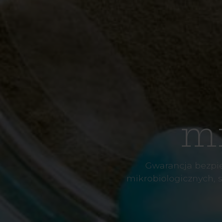
mi
Gwarancja bezpie
mikrobiologicznych, 