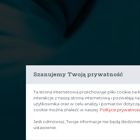
Szanujemy Twoją prywatność
Ta strona internetowa przechowuje pliki cookie na 
interakcje z naszą stroną internetową i pozwalają 
użytkownika oraz w celu analizy i pomiarów dotycz
cookie można znaleźć w naszej
Polityce prywatnośc
Jeśli odmówisz, Twoje informacje nie będą śledzone
ustawienie.