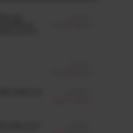
hin and
id 257633
 pożywka na
Becton Dickinson
ana, op. 10 x
id 214230
Becton Dickinson
wka sypka, op.
id 223000
Becton Dickinson
a sypka, op. 2
id 225620