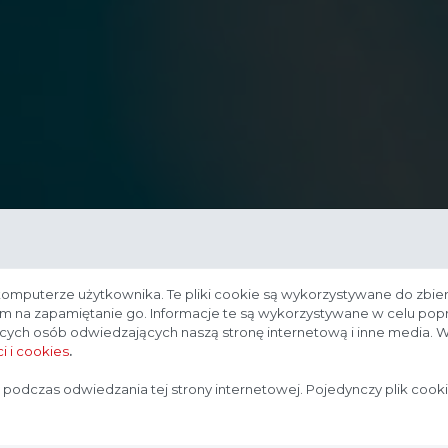
komputerze użytkownika. Te pliki cookie są wykorzystywane do zbier
nam na zapamiętanie go. Informacje te są wykorzystywane w celu po
ących osób odwiedzających naszą stronę internetową i inne media. W
i i cookies
.
Strona przeznaczona dla profesjonalistów
 podczas odwiedzania tej strony internetowej. Pojedynczy plik cook
Strona, na której się znajdujesz, zawiera treści przeznaczone
dla profesjonalistów z branży medycznej. Potwierdź, że