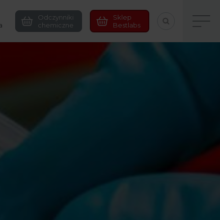
Odczynniki
Sklep
a
chemiczne
Bestlabs