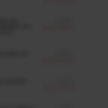
Becton Dickinson
hin and
id 257636
 płytkach 150
Becton Dickinson
0 szt.
 sypka, op.
id 260410
Becton Dickinson
et, pożywka
id 211393
Becton Dickinson