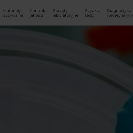
Materiały
Kontrola
Sprzęty
Szybkie
Diagnostyka
zużywalne
jakości
laboratoryjne
testy
weterynaryjn