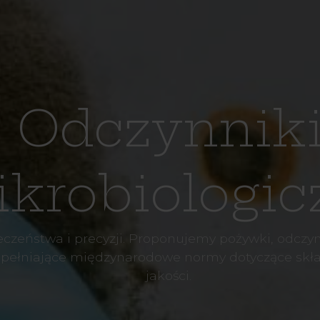
Odczynnik
krobiologic
czeństwa i precyzji. Proponujemy pożywki, odczynn
spełniające międzynarodowe normy dotyczące składu
jakości.