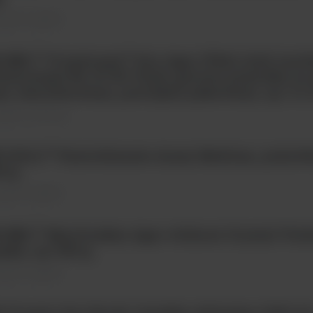
ywki \ Sypkie
 BBL™ Trypticase™ Soy Agar (TSA) with Lecit
lysorbate 80, IC-XT Pack, gotowa pożywka na
, sterylizowana, potrójnie pakowana, op. 3 x 1
żywki \ Gotowe
 Difco™ Pantothenate Assay Medium, pożywka
0 g
ywki \ Sypkie
 BBL™ MacConkey Agar without Crystal Viol
pka, op. 500 g
ywki \ Sypkie