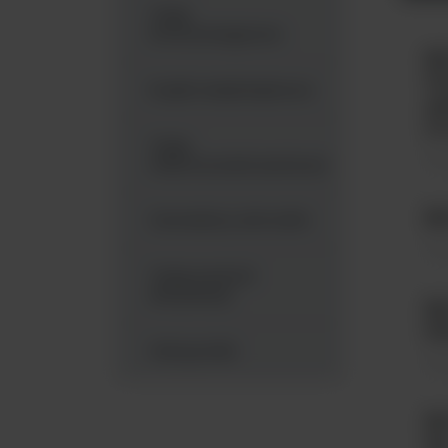
Testy
immunologiczne
BD
Po
Krążki antybiotykowe
pł
10
Testy
Po
mikrorozcieńczeniowe
BD
Generatory atmosfer
Poż
Testy kontroli
sterylizacji
BD
50
Odczynniki
Poż
BD
k