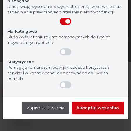
Niezbędne
medycznej. Potwierdź, że jesteś profesjonalistą:
Umożliwiają wykonanie wszystkich operacji w serwisie oraz
zapewnienie prawidłowego działania niektórych funkcji.
Nie jestem
Tak, jestem
Marketingowe
Służą wyświetlaniu reklam dostosowanych do Twoich
indywidualnych potrzeb.
Statystyczne
Pomagają nam zrozumieć, w jaki sposób korzystasz z
serwisu i w konsekwencji dostosować go do Twoich
potrzeb.
Inkubatory i suszarki
Densytometry
Zapisz ustawienia
Akceptuj wszystko
Akcesoria dodatkowe
Dilutory