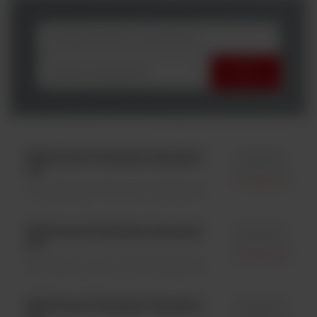
wybierz producenta
McFarland Turbidity Standard
id R20414
4.0
Oxoid Ltd.
Densytometry \ Akcesoria dodatkowe
McFarland Turbidity Standard
id R20410
0.5
Oxoid Ltd.
Densytometry \ Akcesoria dodatkowe
McFarland Turbidity Standard
id R20415