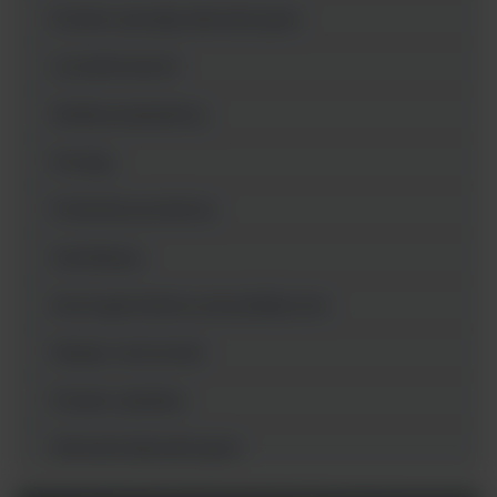
Drobne sprzęty laboratoryjne
Liczniki kolonii
Media preparatory
Pompy
Próbniki powietrza
Autoklawy
Homogenizatory perystaltyczne
Pipety i końcówki
Posiew spiralny
Wirówki laboratoryjne