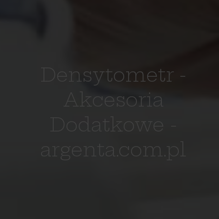
Densytometr -
Akcesoria
Dodatkowe -
argenta.com.pl