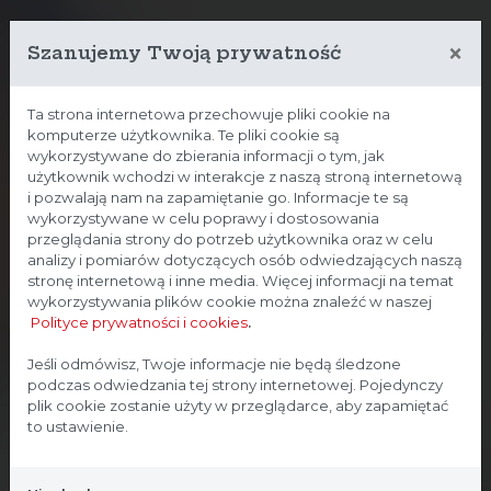
×
Szanujemy Twoją prywatność
Ta strona internetowa przechowuje pliki cookie na
komputerze użytkownika. Te pliki cookie są
wykorzystywane do zbierania informacji o tym, jak
użytkownik wchodzi w interakcje z naszą stroną internetową
i pozwalają nam na zapamiętanie go. Informacje te są
wykorzystywane w celu poprawy i dostosowania
przeglądania strony do potrzeb użytkownika oraz w celu
analizy i pomiarów dotyczących osób odwiedzających naszą
stronę internetową i inne media. Więcej informacji na temat
wykorzystywania plików cookie można znaleźć w naszej
Polityce prywatności i cookies
.
Strona przeznaczona dla
Jeśli odmówisz, Twoje informacje nie będą śledzone
podczas odwiedzania tej strony internetowej. Pojedynczy
profesjonalistów
plik cookie zostanie użyty w przeglądarce, aby zapamiętać
to ustawienie.
Strona, na której się znajdujesz, zawiera treści
przeznaczone dla profesjonalistów z branży