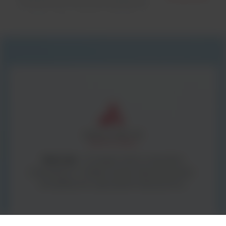
Densytometry \ Akcesoria dodatkowe
BestLabs -
to bogata oferta materiałów
zużywalnych i małego sprzętu laboratoryjnego -
kompleksowe wyposażenie laboratorium.