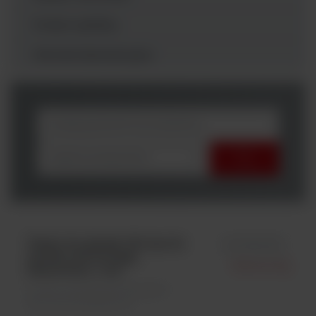
Posiew spiralny
Wirówki laboratoryjne
wybierz producenta
Talerz do płytek 150 mm do
id 7.000.150
stolika obrotowego
Biotool Ag
Sensorturn, 1 szt.
Drobne sprzęty laboratoryjne \
Akcesoria dodatkowe