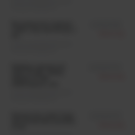
Drobne sprzęty laboratoryjne \
Akcesoria dodatkowe
Eza platynowo-irydowa;
id LF6.000.381
oczko 1 mm, drut 0,6 mm, 1
Biotool Ag
szt.
Drobne sprzęty laboratoryjne \
Akcesoria dodatkowe
Reduktor ciśnienia do
id LF8.000.700
naboi CV 360 - Safety
Biotool Ag
adapter CV 360
side/compact, 1 szt.
Drobne sprzęty laboratoryjne \
Akcesoria dodatkowe
Stalowa eza; oczko 5 mm;
id LF6.000.375
drut 0,6 mm (bez oprawki),
Biotool Ag
10 szt.
Drobne sprzęty laboratoryjne \