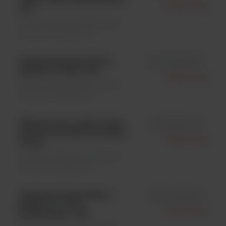
Biotool Ag
szt.
Drobne sprzęty laboratoryjne \
Akcesoria dodatkowe
Adapter do kartridży z
id LF6.000.800
gazem CV 206, 1 szt.
Biotool Ag
Drobne sprzęty laboratoryjne \
Akcesoria dodatkowe
Stalowa eza; oczko 3 mm;
id LF6.000.373
drut 0,6 mm (bez oprawki),
Biotool Ag
10 szt.
Drobne sprzęty laboratoryjne \
Akcesoria dodatkowe
Adapter do kartridży z
id LF6.000.850
gazem CV 470; z
Biotool Ag
podstawką, 1 szt.