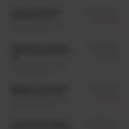
Uchwyt do ez ze stali
id LF6.000.360
nierdzewnej, 4 szt.
Biotool Ag
Drobne sprzęty laboratoryjne \
Akcesoria dodatkowe
Eza platynowo-irydowa;
id LF6.000.385
oczko 5 mm, drut 0,6 mm, 1
Biotool Ag
szt.
Drobne sprzęty laboratoryjne \
Akcesoria dodatkowe
Reduktor do podłączenia
id LF6.000.150
butli gazowej, op. 1 szt.
Biotool Ag
Drobne sprzęty laboratoryjne \
Akcesoria dodatkowe
Eza platynowo-irydowa;
id LF6.000.383
oczko 3 mm, drut 0,6 mm, 1