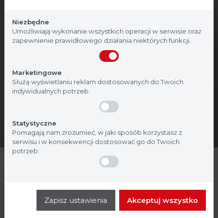
Strona, na której się znajdujesz, zawiera treści
przeznaczone dla profesjonalistów z branży
Niezbędne
medycznej. Potwierdź, że jesteś profesjonalistą:
Umożliwiają wykonanie wszystkich operacji w serwisie oraz
zapewnienie prawidłowego działania niektórych funkcji.
Nie jestem
Tak, jestem
Marketingowe
Służą wyświetlaniu reklam dostosowanych do Twoich
indywidualnych potrzeb.
Statystyczne
Pomagają nam zrozumieć, w jaki sposób korzystasz z
serwisu i w konsekwencji dostosować go do Twoich
potrzeb.
Inkubatory i suszarki
Densytometry
Zapisz ustawienia
Akceptuj wszystko