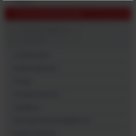
Dilutory
Drobne sprzęty laboratoryjne
Akcesoria dodatkowe
Urządzenie
Liczniki kolonii
Media preparatory
Pompy
Próbniki powietrza
Autoklawy
Homogenizatory perystaltyczne
Pipety i końcówki