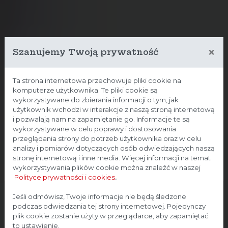
×
Szanujemy Twoją prywatność
Ta strona internetowa przechowuje pliki cookie na
komputerze użytkownika. Te pliki cookie są
wykorzystywane do zbierania informacji o tym, jak
użytkownik wchodzi w interakcje z naszą stroną internetową
i pozwalają nam na zapamiętanie go. Informacje te są
wykorzystywane w celu poprawy i dostosowania
przeglądania strony do potrzeb użytkownika oraz w celu
analizy i pomiarów dotyczących osób odwiedzających naszą
stronę internetową i inne media. Więcej informacji na temat
wykorzystywania plików cookie można znaleźć w naszej
Polityce prywatności i cookies
.
Strona przeznaczona dla
Jeśli odmówisz, Twoje informacje nie będą śledzone
podczas odwiedzania tej strony internetowej. Pojedynczy
profesjonalistów
plik cookie zostanie użyty w przeglądarce, aby zapamiętać
to ustawienie.