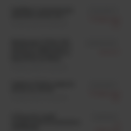
LabUMat 2, automatyczny
id UPA-9901-3
analizator moczu, szt. 1
77 Elektronika
Analityka ogólna \ Analizatory
Kft.
MidiSystem TOTAL-FIX,
id RPP9000MD
system do zagęszczania i
Durviz S.l.
utrwalania parazytów w
kale, 30 ml, op. 98 szt.
Analityka ogólna \ Odczynniki
LabStrip U11Plus, paski do
id ANA-9901-1
moczu, op. 150 szt.
77 Elektronika
Analityka ogólna \ Odczynniki
Kft.
O-Ring (1x1), pasek
id 56175X03
transportowy do analizatora
77
LabUReader