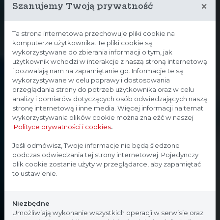
×
Szanujemy Twoją prywatność
Ta strona internetowa przechowuje pliki cookie na
komputerze użytkownika. Te pliki cookie są
wykorzystywane do zbierania informacji o tym, jak
użytkownik wchodzi w interakcje z naszą stroną internetową
i pozwalają nam na zapamiętanie go. Informacje te są
wykorzystywane w celu poprawy i dostosowania
przeglądania strony do potrzeb użytkownika oraz w celu
analizy i pomiarów dotyczących osób odwiedzających naszą
stronę internetową i inne media. Więcej informacji na temat
wykorzystywania plików cookie można znaleźć w naszej
Polityce prywatności i cookies
.
Strona przeznaczona dla
Jeśli odmówisz, Twoje informacje nie będą śledzone
podczas odwiedzania tej strony internetowej. Pojedynczy
profesjonalistów
plik cookie zostanie użyty w przeglądarce, aby zapamiętać
to ustawienie.
Strona, na której się znajdujesz, zawiera treści
przeznaczone dla profesjonalistów z branży
Niezbędne
medycznej. Potwierdź, że jesteś profesjonalistą:
Umożliwiają wykonanie wszystkich operacji w serwisie oraz