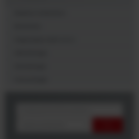
Badania molekularne
Biochemia
Diagnostyka SARS-CoV-2
Mikrobiologia
Hematologia
Immunologia
wybierz producenta