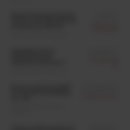
Dipper Urinalisys Dipstick
id 1440-01
Control Level 1&2, kontrola
Quantimetrix
do moczu, op., 6x15 ml
Corporation
Analityka ogólna \ Odczynniki
LabUReader Plus 2,
id UA3-9901-2
półautomatyczny
77 Elektronika
analizator moczu, szt. 1
Kft.
Analityka ogólna \ Analizatory
Komora pomiarowa PMC
id S-UPA4417001
do analizatora LabUMat2,
77 Elektronika Kft.
op. 1 szt.
Analityka ogólna \ Materiały
zużywalne
Urised cuvettes, kuwety do
id URS-9961-1