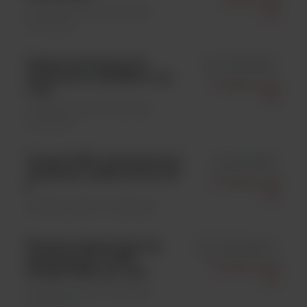
Elektronika
Analityka ogólna \ Materiały
Kft.
zużywalne
Zestaw serwisowy do
id S-UPAPMKIT
analizatora LabUMat 2, op.
77 Elektronika
1 szt.
Kft.
Analityka ogólna \ Materiały
zużywalne
Urised 3 PRO, automatyczny
id URP-9906
analizator osadu moczu, szt.
77 Elektronika
1
Kft.
Analityka ogólna \ Analizatory
Kuweta referencyjna do
id S-UMI4491001
analizatorów osadu
77 Elektronika
Urised 3 PRO, op. 1 szt.
Kft.
Analityka ogólna \ Materiały
zużywalne