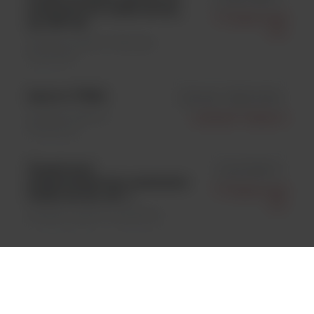
analizatorów osadu moczu,
77 Elektronika
op. 600 szt.
Kft.
Analityka ogólna \ Materiały
zużywalne
Lenovo V530s
id komp - Elektronika
Analityka ogólna \
Hardsoft-Telekom
Analizatory
Urised mini,
id UMI-9901-1
półautomatyczny analizator
77 Elektronika
osadu moczu, szt. 1
Kft.
Analityka ogólna \ Analizatory
QuanTscopics L1, kontrola
id 1481-41
osadu moczu, poziom 1,
Quantimetrix
op=4x120ml
Corporation
Analityka ogólna \ Odczynniki