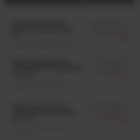
LabStrip U11Plus GL,
id ANA-9901GL-1
paski do moczu, op. 150
77 Elektronika
szt.
Kft.
Analityka ogólna \ Odczynniki
Paski transportowe do
id 56000002
LabUReader (TT-LUR PLUS),
77 Elektronika
op. 1 szt.
Kft.
Analityka ogólna \ Materiały
zużywalne
Zestaw serwisowy do
id S-URS3PMKIT
analizatora Urised 3 PRO,
77 Elektronika
op. 1 szt.
Kft.
Analityka ogólna \ Materiały
zużywalne