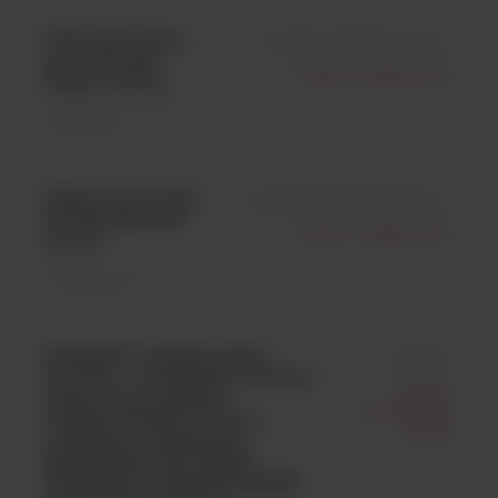
PCR Tube strips
id MAD-003900ST-HS24
and Flat Cap
Master Diagnostica
Strips; 125 szt.
Badania molekularne \
Odczynniki
Sepsis Flow Chip
id MAD-003936M-HS24-24
do hybriSpot24;
Master Diagnostica
24 ozn.
Badania molekularne
\ Odczynniki
Eazyplex® Pneumocystis
id 7626
jirovecii - molekularny test do
Amplex
wykrywania grzyba
Biosystems
Pneumocystis jirovecii z
Bmbh
popłuczyn oskrzelowo-
pęcherzykowych (BAL),
wydzieliny oskrzelowej (BS)