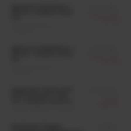
Mastermix 16S/18S Dye; **;
id S-030-0250
250 ozn. , transport: suchy
Molzym Gmbh
lód
& Co. Kg
Badania molekularne \
Odczynniki
Mastermix 16S/18S Basic; **;
id S-040-0250
250 ozn. , transport: suchy
Molzym Gmbh
lód
& Co. Kg
Badania molekularne \
Odczynniki
EasyScreen™ Enteric PCR
id PC-ENT-001
Positive Control; **; 500
Genetic
ozn. , transport: suchy lód
Signatures
Badania molekularne \ Odczynniki
EasyScreen™ Sample
id SP003