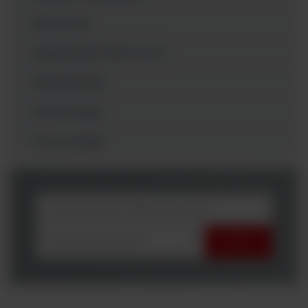
Biochemia
Diagnostyka SARS-CoV-2
Mikrobiologia
Hematologia
Immunologia
wybierz producenta