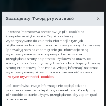
×
Szanujemy Twoją prywatność
Ta strona internetowa przechowuje pliki cookie na
komputerze użytkownika. Te pliki cookie są
wykorzystywane do zbierania informacji o tym, jak
użytkownik wchodzi w interakcje z naszą stroną internetową
i pozwalają nam na zapamiętanie go. Informacje te są
wykorzystywane w celu poprawy i dostosowania
przeglądania strony do potrzeb użytkownika oraz w celu
analizy i pomiarów dotyczących osób odwiedzających naszą
stronę internetową i inne media. Więcej informacji na temat
wykorzystywania plików cookie można znaleźć w naszej
Polityce prywatności i cookies
.
Strona przeznaczona dla
Jeśli odmówisz, Twoje informacje nie będą śledzone
podczas odwiedzania tej strony internetowej. Pojedynczy
profesjonalistów
plik cookie zostanie użyty w przeglądarce, aby zapamiętać
to ustawienie.
Strona, na której się znajdujesz, zawiera treści