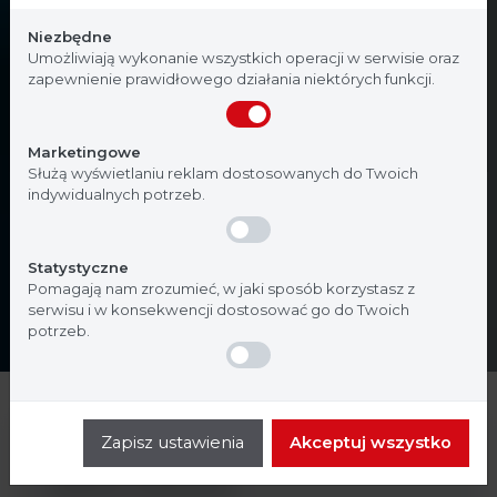
przeznaczone dla profesjonalistów z branży
Niezbędne
medycznej. Potwierdź, że jesteś profesjonalistą:
Umożliwiają wykonanie wszystkich operacji w serwisie oraz
zapewnienie prawidłowego działania niektórych funkcji.
Nie jestem
Tak, jestem
Marketingowe
Służą wyświetlaniu reklam dostosowanych do Twoich
indywidualnych potrzeb.
Statystyczne
Pomagają nam zrozumieć, w jaki sposób korzystasz z
serwisu i w konsekwencji dostosować go do Twoich
potrzeb.
Analityka ogólna
Zapisz ustawienia
Akceptuj wszystko
Badania molekularne