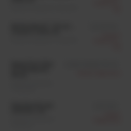
Gmbh & Co.
Badania molekularne \ Odczynniki
Kg
MolYsis Basic5; **; 50 ozn. ,
id D-301-050
transport: suchy lód
Molzym
Badania molekularne \ Odczynniki
Gmbh & Co.
Kg
Sepsis Flow Chip
id MAD-003936M-HS12-48
do hybriSpot12;
Master Diagnostica
48 ozn.
Badania molekularne
\ Odczynniki
HybriSpot24 plus
id VIT-HS24
software; 1 szt.
Master
Badania molekularne \
Diagnostica
Analizatory