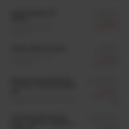
Alethia Malaria; 50
id 480925
testów
Meridian
Badania molekularne \
Bioscience
Odczynniki
Alethia CMV; 25 testów
id 481325
Badania molekularne \
Meridian
Odczynniki
Bioscience
Positive Control DNA (P1);
id S-200-050
**; 50 ozn. , transport: suchy
Molzym
lód
Gmbh & Co.
Badania molekularne \ Odczynniki
Kg
Ultra-Deep Microbiome
id G-020-025
Prep; **; 25 ozn. , transport:
Molzym
suchy lód