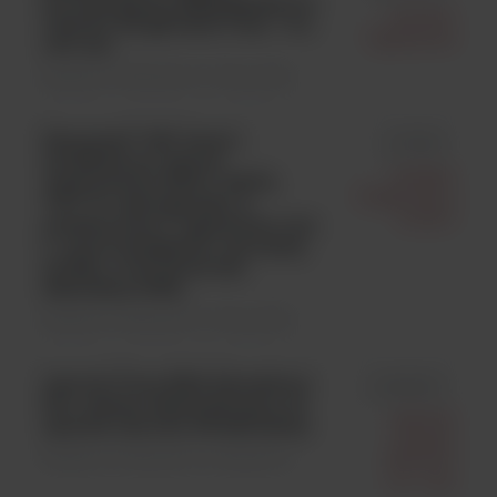
Processing Kit (Mag Beads) For
Genetic
Thermo KingFisher Flex; **/rt;
Signatures
100 ozn.
Badania molekularne \ Odczynniki
Eazyplex® CSF direct -
id 7630
molekularny test do
Amplex
wykrywania HSV1, HSV2,
Diagnostics
VZV, N. meningitidis, S.
GmbH
pneumoniae, S. agalactiae oraz
L. monocytogenes z tej samej
próbki, w 30 minut bez
ekstrakcji DNA;
Badania molekularne \ Odczynniki
Lab-Aid Virus RNA Extraktion
id 606104
Kit; zestaw ekstarakcyjny do
Xiamen
aparatu Lab-Aid; 48 ekstrakcji
Zeesan
Badania molekularne \ Analizatory
Biotech
Co., Ltd.