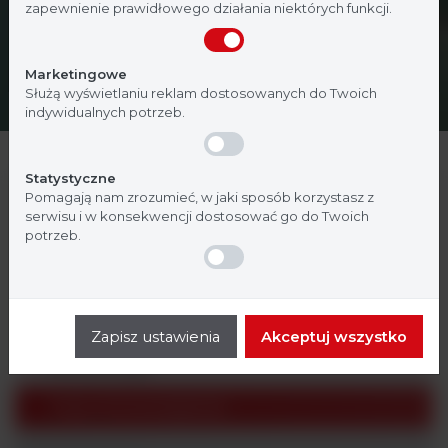
zapewnienie prawidłowego działania niektórych funkcji.
Nie jestem
Tak, jestem
Marketingowe
Służą wyświetlaniu reklam dostosowanych do Twoich
indywidualnych potrzeb.
Statystyczne
Analityka ogólna
Pomagają nam zrozumieć, w jaki sposób korzystasz z
serwisu i w konsekwencji dostosować go do Twoich
Badania molekularne
potrzeb.
Biochemia
Hematologia
Zapisz ustawienia
Akceptuj wszystko
Mikrobiologia
Testy Immunologiczne