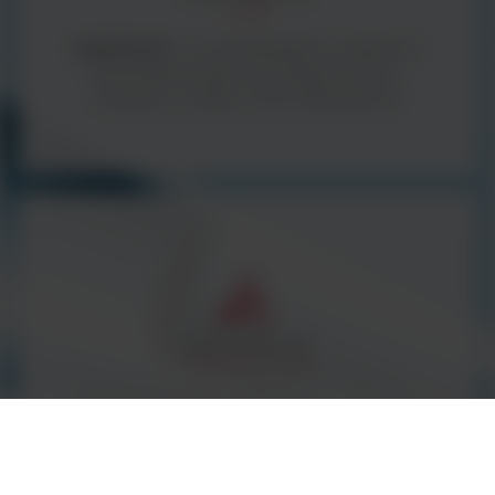
ArgentaLab -
to wysokiej jakości urządzenia i
sprzęt laboratoryjny oraz diagnostyczny -
wszystko z myślą o Twoim laboratorium.
Argenta Innovative Labs
(AIL) - we focus on
providing innovative and technologically advanced
products to the diagnostic market in the UK