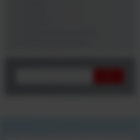
Analizatory
Odczynniki
Testy ELISA
Testy immunochromatograficzne
Testy immunofluorescencyjne