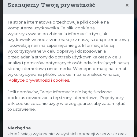
×
Szanujemy Twoją prywatność
Ta strona internetowa przechowuje pliki cookie na
komputerze użytkownika. Te pliki cookie są
wykorzystywane do zbierania informacji o tym, jak
użytkownik wchodzi w interakcje z naszą stroną internetową
i pozwalają nam na zapamiętanie go. Informacje te są
wykorzystywane w celu poprawy i dostosowania
przeglądania strony do potrzeb użytkownika oraz w celu
analizy i pomiarów dotyczących osób odwiedzających naszą
stronę internetową i inne media. Więcej informacji na temat
wykorzystywania plików cookie można znaleźć w naszej
Polityce prywatności i cookies
.
Strona przeznaczona dla
Jeśli odmówisz, Twoje informacje nie będą śledzone
podczas odwiedzania tej strony internetowej. Pojedynczy
profesjonalistów
plik cookie zostanie użyty w przeglądarce, aby zapamiętać
to ustawienie.
Strona, na której się znajdujesz, zawiera treści
przeznaczone dla profesjonalistów z branży
Niezbędne
medycznej. Potwierdź, że jesteś profesjonalistą:
Umożliwiają wykonanie wszystkich operacji w serwisie oraz