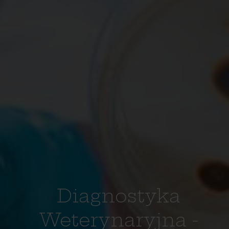
Diagnostyka
Weterynaryjna -