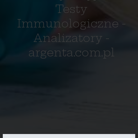
Testy
Immunologiczne -
Analizatory -
argenta.com.pl