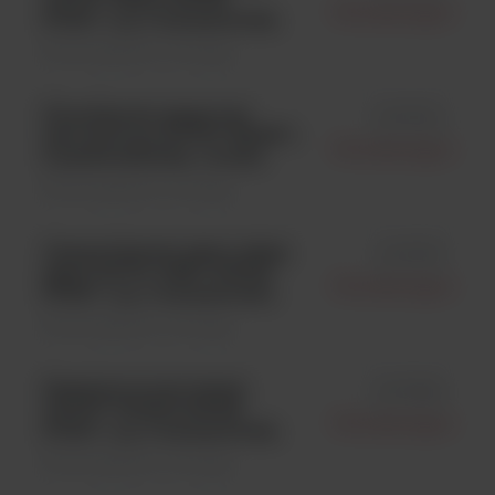
Microbiologics
STIK™; op. 6 wymazówek;
Kontrola jakości \ Szczepy
Pluralibacter gergoviae
id 0703L
derived from ATCC® 33028™;
Microbiologics
6 peletów/fiolka; 1 fiolka
Kontrola jakości \ Szczepy
Campylobacter jejuni subsp.
id 0712P
jejuni NCTC 13367; KWIK-
Microbiologics
STIK™; op. 2 wymazówki;
Kontrola jakości \ Szczepy
Staphylococcus lentus
id 0739K
ATCC® 700403; KWIK-
Microbiologics
STIK™; op. 6 wymazówek;
Kontrola jakości \ Szczepy