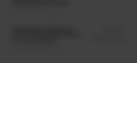
peletów/fiolka; 1 fiolka
Kontrola jakości \ Szczepy
Haemophilus influenzae
id 0338P
ATCC® 33533; KWIK-STIK™;
Microbiologics
op. 2 wymazówki;
Kontrola jakości \ Szczepy
Shigella flexneri ATCC®
id 0356L
12022™; LYFO DISK® Vial; 6
Microbiologics
peletów/fiolka; 1 fiolka
Kontrola jakości \ Szczepy
Neisseria gonorrhoeae
id 0375P
ATCC 31426; KWIK-STIK™;
Microbiologics
op. 2 wymazówki;
Kontrola jakości \ Szczepy