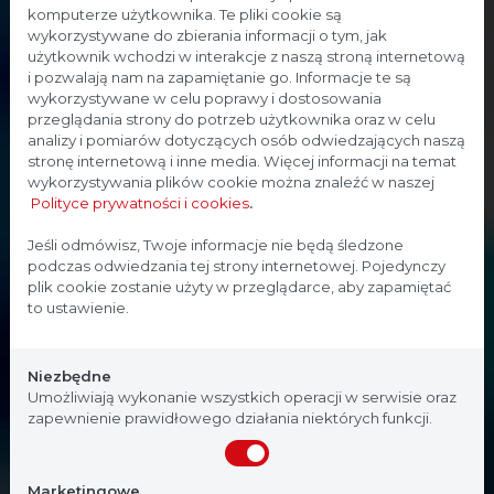
komputerze użytkownika. Te pliki cookie są
wykorzystywane do zbierania informacji o tym, jak
użytkownik wchodzi w interakcje z naszą stroną internetową
i pozwalają nam na zapamiętanie go. Informacje te są
wykorzystywane w celu poprawy i dostosowania
przeglądania strony do potrzeb użytkownika oraz w celu
analizy i pomiarów dotyczących osób odwiedzających naszą
stronę internetową i inne media. Więcej informacji na temat
wykorzystywania plików cookie można znaleźć w naszej
Polityce prywatności i cookies
.
Strona przeznaczona dla
Jeśli odmówisz, Twoje informacje nie będą śledzone
podczas odwiedzania tej strony internetowej. Pojedynczy
profesjonalistów
plik cookie zostanie użyty w przeglądarce, aby zapamiętać
to ustawienie.
Strona, na której się znajdujesz, zawiera treści
przeznaczone dla profesjonalistów z branży
Niezbędne
medycznej. Potwierdź, że jesteś profesjonalistą:
Umożliwiają wykonanie wszystkich operacji w serwisie oraz
zapewnienie prawidłowego działania niektórych funkcji.
Nie jestem
Tak, jestem
Marketingowe