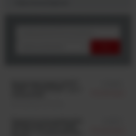
Testy immunologiczne
wybierz producenta
Bacteroides fragilis ATCC®
id 0320K
25285™; KWIK-STIK™; op. 6
Microbiologics
wymazówek;
Kontrola jakości \ Szczepy
Staphylococcus epidermidis
id 0371C
WDCM 00036 ATCC 12228;
Microbiologics
EZ-CFU™; 10 peletów/fiolka;