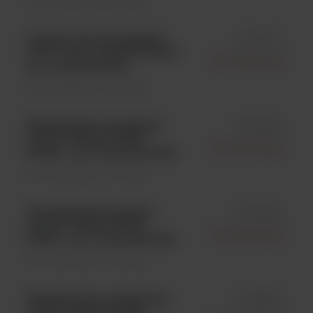
Listeria monocytogenes
id 0277P
ATCC 19111; KWIK-STIK™;
Microbiologics
op. 2 wymazówki;
Kontrola jakości \ Szczepy
Enterobacter aerogenes
id 0399K
ATCC® 35029; KWIK-
Microbiologics
STIK™; op. 6 wymazówek;
Kontrola jakości \ Szczepy
Acinetobacter species
id 0635K
ATCC® 49139; KWIK-
Microbiologics
STIK™; op. 6 wymazówek;
Kontrola jakości \ Szczepy
Pseudomonas aeruginosa
id 0695K
ATCC® 25619; KWIK-