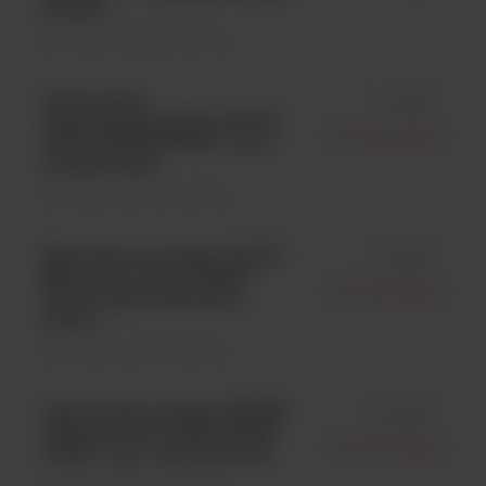
2 fiolki
Kontrola jakości \ Szczepy
Geobacillus
id 0172K
stearothermophilus ATCC®
Microbiologics
10149; KWIK-STIK™; op. 6
wymazówek;
Kontrola jakości \ Szczepy
Eikenella corrodens ATCC®
id 0189L
BAA-1152™; LYFO DISK®
Microbiologics
Vial; 6 peletów/fiolka; 1
fiolka
Kontrola jakości \ Szczepy
Aerococcus viridans WDCM
id 0276K
00061 ATCC® 11563; KWIK-
Microbiologics
STIK™; op. 6 wymazówek;
Kontrola jakości \ Szczepy