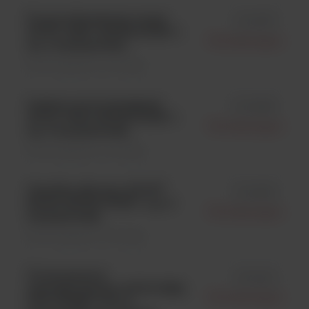
Propionibacterium acnes
id 0419P
ATCC 11827; KWIK-STIK™;
Microbiologics
op. 2 wymazówki;
Kontrola jakości \ Szczepy
Listeria monocytogenes
id 0398K
ATCC 7644; KWIK-STIK™;
Microbiologics
op. 6 wymazówek;
Kontrola jakości \ Szczepy
Candida albicans ATCC®
id 0425K
60193; KWIK-STIK™; op. 6
Microbiologics
wymazówek;
Kontrola jakości \ Szczepy
Trichophyton
id 0442L
mentagrophytes ATCC 9533;
Microbiologics
LYFO DISK® Vial; 6