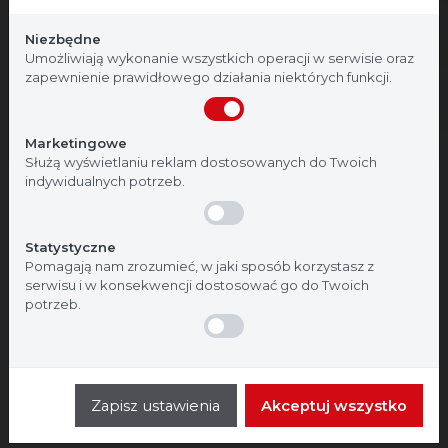
Strona, na której się znajdujesz, zawiera treści
przeznaczone dla profesjonalistów z branży
Niezbędne
medycznej. Potwierdź, że jesteś profesjonalistą:
Umożliwiają wykonanie wszystkich operacji w serwisie oraz
zapewnienie prawidłowego działania niektórych funkcji.
Nie jestem
Tak, jestem
Marketingowe
Służą wyświetlaniu reklam dostosowanych do Twoich
indywidualnych potrzeb.
Statystyczne
Pomagają nam zrozumieć, w jaki sposób korzystasz z
serwisu i w konsekwencji dostosować go do Twoich
potrzeb.
Zapisz ustawienia
Akceptuj wszystko