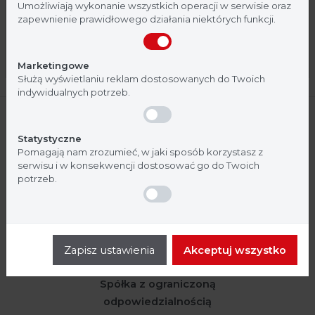
medycznej. Potwierdź, że jesteś profesjonalistą:
standardowy, z polem do opisu,
Umożliwiają wykonanie wszystkich operacji w serwisie oraz
zapewnienie prawidłowego działania niektórych funkcji.
207 ml; op. 500 szt.
Nie jestem
Tak, jestem
Marketingowe
Służą wyświetlaniu reklam dostosowanych do Twoich
indywidualnych potrzeb.
Statystyczne
Pomagają nam zrozumieć, w jaki sposób korzystasz z
serwisu i w konsekwencji dostosować go do Twoich
potrzeb.
Zapisz ustawienia
Akceptuj wszystko
Argenta
Spółka z ograniczoną
odpowiedzialnością