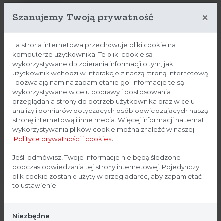
Głaszczki
×
Szanujemy Twoją prywatność
Maty
Ta strona internetowa przechowuje pliki cookie na
Odzież ochronna do strefy czystej
komputerze użytkownika. Te pliki cookie są
wykorzystywane do zbierania informacji o tym, jak
Pojemniki na odpady
użytkownik wchodzi w interakcje z naszą stroną internetową
i pozwalają nam na zapamiętanie go. Informacje te są
Próbowki
wykorzystywane w celu poprawy i dostosowania
przeglądania strony do potrzeb użytkownika oraz w celu
analizy i pomiarów dotyczących osób odwiedzających naszą
Płytki petriego
stronę internetową i inne media. Więcej informacji na temat
wykorzystywania plików cookie można znaleźć w naszej
Płytki titracyjne
Polityce prywatności i cookies
.
Rękawiczki
Strona przeznaczona dla
Jeśli odmówisz, Twoje informacje nie będą śledzone
podczas odwiedzania tej strony internetowej. Pojedynczy
profesjonalistów
Tipsy (końcówki do pipet)
plik cookie zostanie użyty w przeglądarce, aby zapamiętać
to ustawienie.
Strona, na której się znajdujesz, zawiera treści
Woreczek na próbki Whirl-Pak,
przeznaczone dla profesjonalistów z branży
Niezbędne