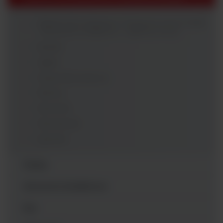
Systemy do Pobierania i Transportowania Próbki
- Akcesoria Dodatkowe - argenta.com.pl
Butelki
Gąbki
Pojemniki stożkowe
Tkaniny
Woreczki
Wymazówki
Łyżeczki
Pipety
Akcesoria dodatkowe
Ezy