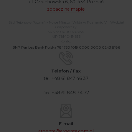
ul. Człuchowska 6, 60-434 Poznań
zobacz na mapie
Sąd Rejonowy Poznań - Nowe Miasto i Wilda w Poznaniu VIII Wydział
Gospodarczy
KRS nr 0000970784
NIP 781-10-11-656
Konto:
BNP Paribas Bank Polska 78 1750 1019 0000 0000 0243 8186
Telefon / Fax
tel. +48 61 847 46 37
fax. +48 61 848 34 77
E-mail
argenta@argenta.com.pl