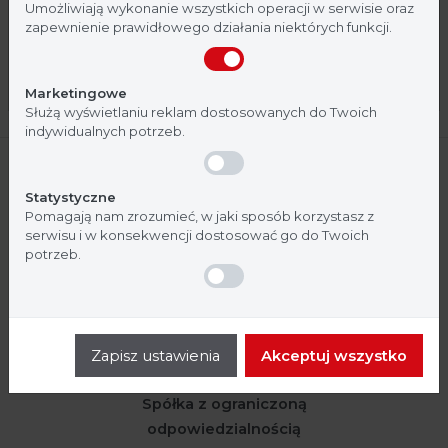
medycznej. Potwierdź, że jesteś profesjonalistą:
standardowy, bez pola do opisu,
Umożliwiają wykonanie wszystkich operacji w serwisie oraz
zapewnienie prawidłowego działania niektórych funkcji.
207 ml, op. 500 szt.
Nie jestem
Tak, jestem
Marketingowe
Służą wyświetlaniu reklam dostosowanych do Twoich
indywidualnych potrzeb.
Statystyczne
Pomagają nam zrozumieć, w jaki sposób korzystasz z
serwisu i w konsekwencji dostosować go do Twoich
potrzeb.
Zapisz ustawienia
Akceptuj wszystko
Argenta
Spółka z ograniczoną
odpowiedzialnością