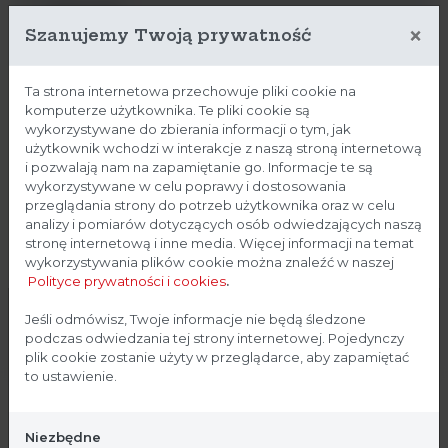
Głaszczki
×
Szanujemy Twoją prywatność
Maty
Ta strona internetowa przechowuje pliki cookie na
Odzież ochronna do strefy czystej
komputerze użytkownika. Te pliki cookie są
wykorzystywane do zbierania informacji o tym, jak
Pojemniki na odpady
użytkownik wchodzi w interakcje z naszą stroną internetową
i pozwalają nam na zapamiętanie go. Informacje te są
Próbowki
wykorzystywane w celu poprawy i dostosowania
przeglądania strony do potrzeb użytkownika oraz w celu
analizy i pomiarów dotyczących osób odwiedzających naszą
Płytki petriego
stronę internetową i inne media. Więcej informacji na temat
wykorzystywania plików cookie można znaleźć w naszej
Płytki titracyjne
Polityce prywatności i cookies
.
Rękawiczki
Strona przeznaczona dla
Jeśli odmówisz, Twoje informacje nie będą śledzone
podczas odwiedzania tej strony internetowej. Pojedynczy
profesjonalistów
Tipsy (końcówki do pipet)
plik cookie zostanie użyty w przeglądarce, aby zapamiętać
to ustawienie.
Strona, na której się znajdujesz, zawiera treści
Woreczek na próbki Whirl-Pak®,
przeznaczone dla profesjonalistów z branży
Niezbędne