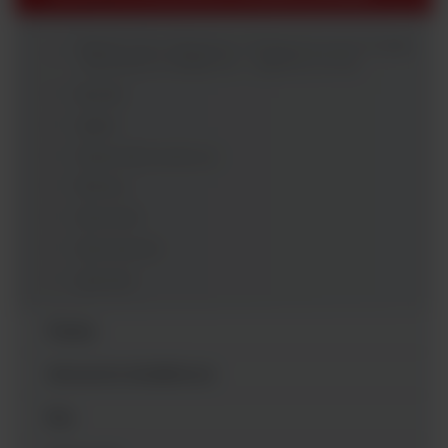
Systemy do Pobierania i Transportowania Próbki
- Akcesoria Dodatkowe - argenta.com.pl
Butelki
Gąbki
Pojemniki stożkowe
Tkaniny
Woreczki
Wymazówki
Łyżeczki
Pipety
Akcesoria dodatkowe
Ezy