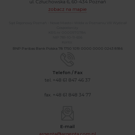
ul. Człuchowska 6, 60-434 Poznań
zobacz na mapie
Sąd Rejonowy Poznań - Nowe Miasto i Wilda w Poznaniu VIII Wydział
Gospodarczy
KRS nr 0000970784
NIP 781-10-11-656
Konto:
BNP Paribas Bank Polska 78 1750 1019 0000 0000 0243 8186
Telefon / Fax
tel. +48 61 847 46 37
fax. +48 61 848 34 77
E-mail
argenta@argenta.com.pl