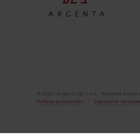
© 2026 / Argenta Sp. z o.o. Wszelkie prawa
Polityka prywatności
/
Zgłoszenie narusze