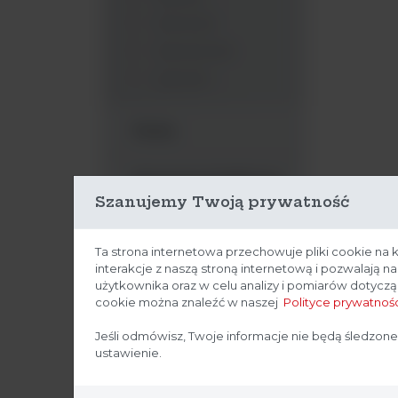
Woreczki
Wymazówki
Łyżeczki
Pipety
Akcesoria dodatkowe
Szanujemy Twoją prywatność
Ezy
Ta strona internetowa przechowuje pliki cookie na 
interakcje z naszą stroną internetową i pozwalają 
Głaszczki
użytkownika oraz w celu analizy i pomiarów dotycz
cookie można znaleźć w naszej
Polityce prywatnośc
Maty
Jeśli odmówisz, Twoje informacje nie będą śledzone
ustawienie.
Odzież ochronna do
strefy czystej