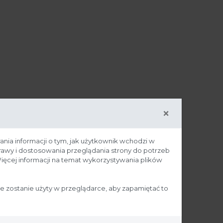
×
ania informacji o tym, jak użytkownik wchodzi w
prawy i dostosowania przeglądania strony do potrzeb
ięcej informacji na temat wykorzystywania plików
ie zostanie użyty w przeglądarce, aby zapamiętać to