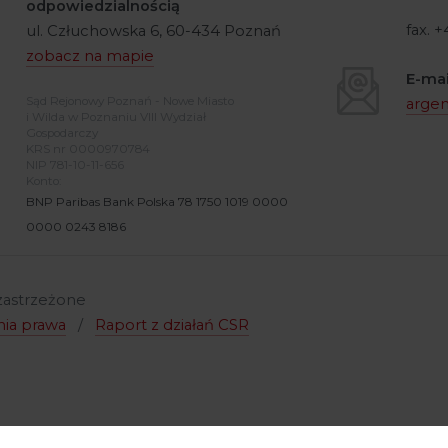
odpowiedzialnością
fax. 
ul. Człuchowska 6, 60-434 Poznań
zobacz na mapie
E-mai
Sąd Rejonowy Poznań - Nowe Miasto
arge
i Wilda w Poznaniu VIII Wydział
Gospodarczy
KRS nr 0000970784
NIP 781-10-11-656
Konto:
BNP Paribas Bank Polska 78 1750 1019 0000
0000 0243 8186
 zastrzeżone
nia prawa
/
Raport z działań CSR