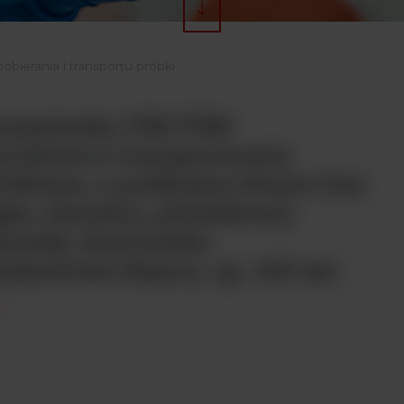
obierania i transportu próbki
mazówka UNI-TER
robówce transportowej
140mm, z podłożem Stuart bez
la, sterylna, plastikowy
tyczek, końcówka
ndardowa Rayon; op. 100 szt