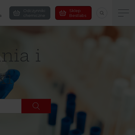
Odczynniki
Sklep
a
chemiczne
Bestlabs
nia i
ki