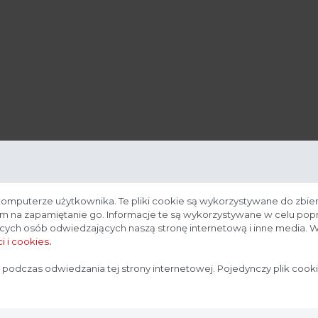
komputerze użytkownika. Te pliki cookie są wykorzystywane do zbier
nam na zapamiętanie go. Informacje te są wykorzystywane w celu po
ących osób odwiedzających naszą stronę internetową i inne media. W
i i cookies
.
Strona przeznaczona dla profesjonalistów
 podczas odwiedzania tej strony internetowej. Pojedynczy plik cook
Strona, na której się znajdujesz, zawiera treści przeznaczone
dla profesjonalistów z branży medycznej. Potwierdź, że