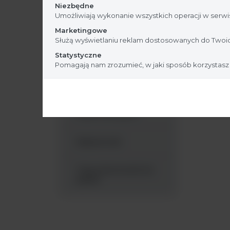
Niezbędne
Umożliwiają wykonanie wszystkich operacji w serwis
Pojemniki na odpady
Marketingowe
Służą wyświetlaniu reklam dostosowanych do Twoic
Statystyczne
Próbowki
Pomagają nam zrozumieć, w jaki sposób korzystasz
Płytki petriego
Płytki titracyjne
Rękawiczki
Tipsy (końcówki do
pipet)