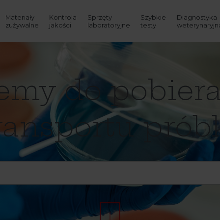
Materiały
Kontrola
Sprzęty
Szybkie
Diagnostyka
zużywalne
jakości
laboratoryjne
testy
weterynaryjn
emy do pobiera
ransportu prób