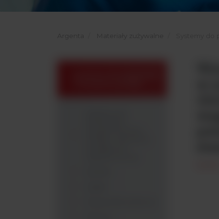
Argenta
Materiały zużywalne
Systemy do p
Wy
Systemy do pobierania
w p
i transportu próbki
12x
węg
Systemy do
Pobierania i
pa
Transportowania
Próbki - Akcesoria
sta
Dodatkowe -
argenta.com.pl
Butelki
Gąbki
Pojemniki stożkowe
Tkaniny