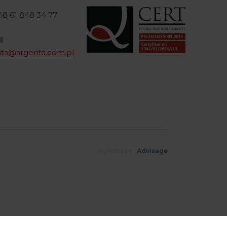
+48 61 848 34 77
l
nta@argenta.com.pl
wykonanie
Advisage