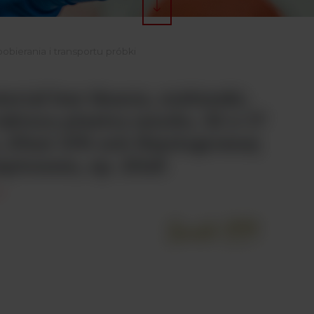
obierania i transportu próbki
eriał bez tkania, niebieski,
uktura plastra miodu, 32 x 17
 25ml 10% soli fizjologicznej
eptonem, op. 20x8