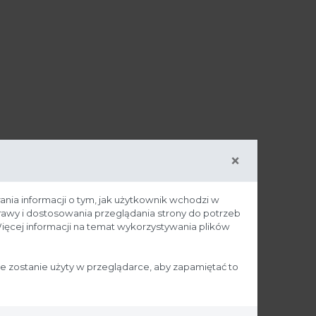
×
ania informacji o tym, jak użytkownik wchodzi w
prawy i dostosowania przeglądania strony do potrzeb
ięcej informacji na temat wykorzystywania plików
ie zostanie użyty w przeglądarce, aby zapamiętać to