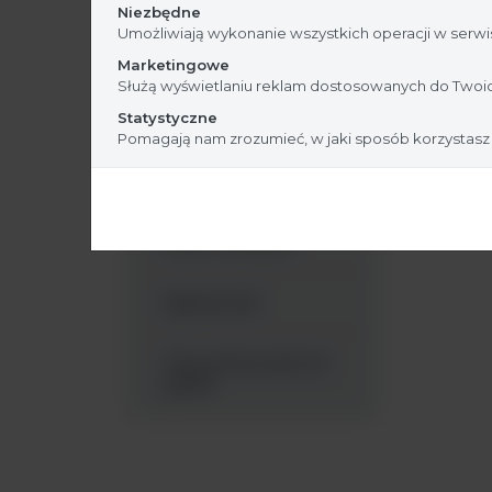
Niezbędne
Umożliwiają wykonanie wszystkich operacji w serwis
Pojemniki na odpady
Marketingowe
Służą wyświetlaniu reklam dostosowanych do Twoic
Statystyczne
Próbowki
Pomagają nam zrozumieć, w jaki sposób korzystasz
Płytki petriego
Płytki titracyjne
Rękawiczki
Tipsy (końcówki do
pipet)