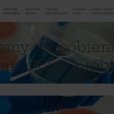
Materiały
Kontrola
Sprzęty
Szybkie
Diagnostyka
zużywalne
jakości
laboratoryjne
testy
weterynaryjn
emy do pobiera
ransportu prób