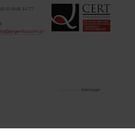
+48 61 848 34 77
l
nta@argenta.com.pl
wykonanie
Advisage