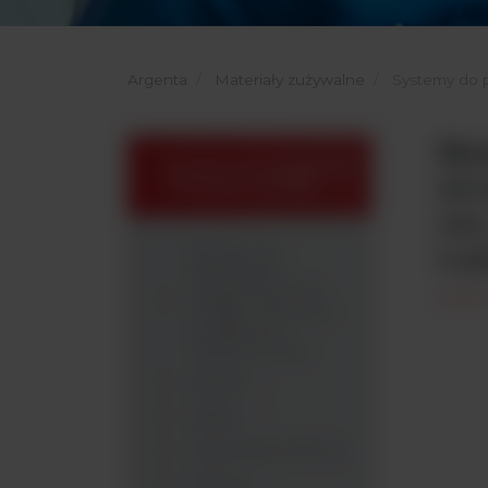
Argenta
Materiały zużywalne
Systemy do p
Mat
Systemy do pobierania
str
i transportu próbki
cm,
z p
Systemy do
Pobierania i
Transportowania
Próbki - Akcesoria
Dodatkowe -
argenta.com.pl
Butelki
Gąbki
Pojemniki stożkowe
Tkaniny