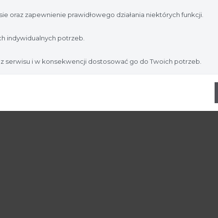
jesteś profesjonalistą:
ie oraz zapewnienie prawidłowego działania niektórych funkcji.
Nie jestem
Tak, jestem
h indywidualnych potrzeb.
 z serwisu i w konsekwencji dostosować go do Twoich potrzeb.