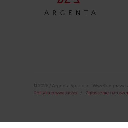
© 2026 / Argenta Sp. z o.o. Wszelkie prawa
Polityka prywatności
/
Zgłoszenie narusze