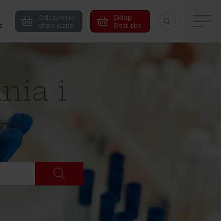
Odczynniki
Sklep
a
chemiczne
Bestlabs
nia i
ki