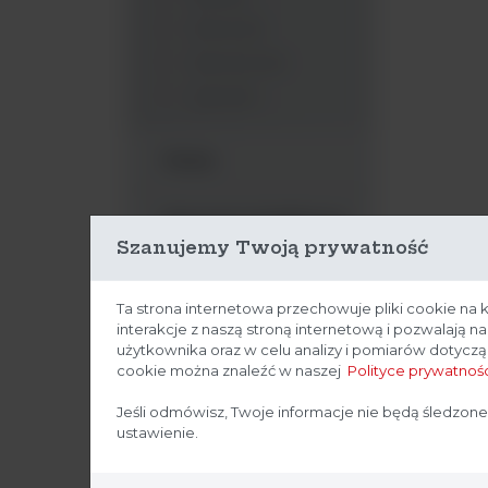
Woreczki
Wymazówki
Łyżeczki
Pipety
Akcesoria dodatkowe
Szanujemy Twoją prywatność
Ezy
Ta strona internetowa przechowuje pliki cookie na 
interakcje z naszą stroną internetową i pozwalają 
Głaszczki
użytkownika oraz w celu analizy i pomiarów dotycz
cookie można znaleźć w naszej
Polityce prywatnośc
Maty
Jeśli odmówisz, Twoje informacje nie będą śledzone
ustawienie.
Odzież ochronna do
strefy czystej