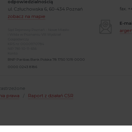
odpowiedzialnością
fax. 
ul. Człuchowska 6, 60-434 Poznań
zobacz na mapie
E-mai
Sąd Rejonowy Poznań - Nowe Miasto
arge
i Wilda w Poznaniu VIII Wydział
Gospodarczy
KRS nr 0000970784
NIP 781-10-11-656
Konto:
BNP Paribas Bank Polska 78 1750 1019 0000
0000 0243 8186
 zastrzeżone
nia prawa
/
Raport z działań CSR