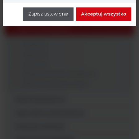
Pożywki
Zapisz ustawienia
Akceptuj wszystko
Testy identyfikacyjne
Testy immunologiczne
Analizatory
Odczynniki
Testy ELISA
Testy immunochromatograficzne
Testy immunofluorescencyjne
Krążki antybiotykowe
Testy mikrorozcieńczeniowe
Generatory atmosfer