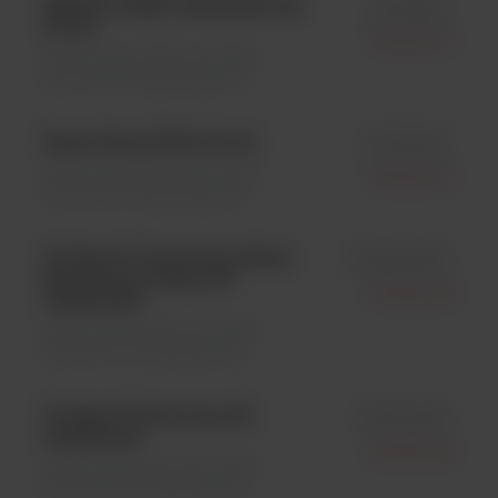
SMART STRIP Aflatoksin B1;
id MA820
20 szt.
Tecna S.r.l.
Testy immunologiczne \ Testy
immunochromatograficzne
Smart Strip DON; 20 szt.
id MD800
Testy immunologiczne \ Testy
Tecna S.r.l.
immunochromatograficzne
ProSpecT Cryptosporidium
id R2454096
Microplate Assay; 96
Oxoid Ltd.
studzienek
Testy immunologiczne \ Testy
immunochromatograficzne
ProSpecT Rotavirus; 96
id R240396
studzienek
Oxoid Ltd.
Testy immunologiczne \ Testy
immunochromatograficzne