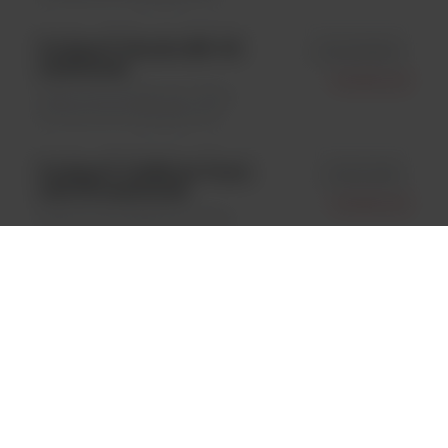
ProSpecT Giardia MP; 96
id R2458096
studzienek
Oxoid Ltd.
Testy immunologiczne \ Testy
immunochromatograficzne
ProSpecT C.difficile Toxin
id R244596
A/B; 96 studzienek
Oxoid Ltd.
Testy immunologiczne \ Testy
immunochromatograficzne
ProSpecT Shiga Toxin E.
id R2474096
coli; 96 studzienek
Oxoid Ltd.
Testy immunologiczne \ Testy
immunochromatograficzne
2
1