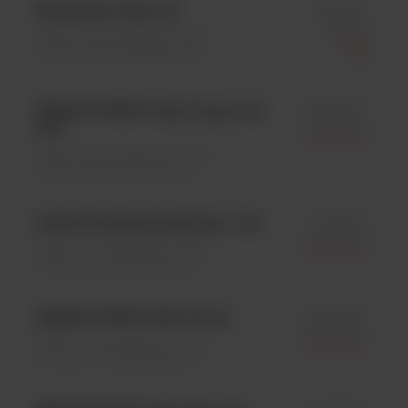
Histamine Card; op.
id CI015
Testy immunologiczne \ Testy
Tecna
immunochromatograficzne
S.r.l.
SMART STRIP Fumonizyna; 20
id MF800
ozn.
Tecna S.r.l.
Testy immunologiczne \ Testy
immunochromatograficzne
LAB LFD Reading System; 1 szt.
id LT905
Testy immunologiczne \ Testy
Tecna S.r.l.
immunochromatograficzne
SMART STRIP ZON; 20 szt.
id MZ800
Testy immunologiczne \ Testy
Tecna S.r.l.
immunochromatograficzne