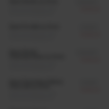
Xpect Giardia; op. 20 szt.
id R2450020
Testy immunologiczne \ Testy
Oxoid Ltd.
immunochromatograficzne
Xpect Flu A&B; op. 20 szt.
id R24600
Testy immunologiczne \ Testy
Oxoid Ltd.
immunochromatograficzne
Xpect Giardia
id R2450520
Cryptosporidium; op. 20 szt.
Oxoid Ltd.
Testy immunologiczne \ Testy
immunochromatograficzne
Xpect Clostridium Difficile
id R24650
Toxin A/B; op. 20 szt.
Oxoid Ltd.
Testy immunologiczne \ Testy
immunochromatograficzne