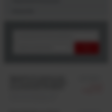
Testy kontroli sterylizacji
Odczynniki
wybierz producenta
GlutenTox Pro Surface, test
id KT-5660S
LFD do pozostałości glutenu
Integra
na powierzchni, 50 testów
Diagnostic
Testy immunologiczne \ Testy
immunochromatograficzne