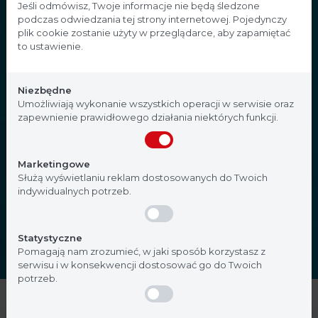
Strona przeznaczona dla
Jeśli odmówisz, Twoje informacje nie będą śledzone
podczas odwiedzania tej strony internetowej. Pojedynczy
profesjonalistów
plik cookie zostanie użyty w przeglądarce, aby zapamiętać
to ustawienie.
Strona, na której się znajdujesz, zawiera treści
przeznaczone dla profesjonalistów z branży
Niezbędne
medycznej. Potwierdź, że jesteś profesjonalistą:
Umożliwiają wykonanie wszystkich operacji w serwisie oraz
zapewnienie prawidłowego działania niektórych funkcji.
Nie jestem
Tak, jestem
Marketingowe
Służą wyświetlaniu reklam dostosowanych do Twoich
indywidualnych potrzeb.
Statystyczne
Pomagają nam zrozumieć, w jaki sposób korzystasz z
serwisu i w konsekwencji dostosować go do Twoich
potrzeb.